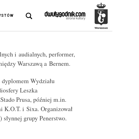
DYSTÓW
lnych i audialnych, performer,
pomiędzy Warszawą a Bernem.
 z dyplomem Wydziału
diosfery Leszka
Stado Prusa, później m.in.
 K.O.T. i Sixa. Organizował
 słynnej grupy Penerstwo.