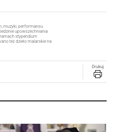
ch, muzyki, performansu
ziedzinie upowszechniania
 W ramach stypendium
ano też dzieło malarskie na
Drukuj