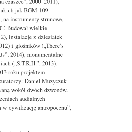
na czaszce”, 2000–2011),
, takich jak BGM-109
a instrumenty strunowe,
NT. Budował wielkie
), instalacje z dziesiątek
012) i głośników („There’s
ds”, 2014), monumentalne
iach („S.T.R.H.”, 2013).
013 roku projektem
kuratorzy: Daniel Muzyczuk
owaną wokół dwóch dzwonów.
zeniach audialnych
 w cywilizację antropocenu”,