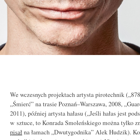
We wczesnych projektach artysta pirotechnik („87
„Śmierć” na trasie Poznań–Warszawa, 2008, „Guar
2011), później artysta hałasu („Jeśli hałas jest po
w sztuce, to Konrada Smoleńskiego można tylko zni
pisał
na łamach „Dwutygodnika” Alek Hudzik). Kon