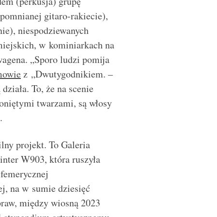
em (perkusja) grupę
omnianej gitaro-rakiecie),
nie), niespodziewanych
iejskich, w kominiarkach na
wagena. „Sporo ludzi pomija
mowie
z „Dwutygodnikiem. –
działa. To, że na scenie
oniętymi twarzami, są włosy
.
ny projekt. To Galeria
inter W903, która ruszyła
efemerycznej
ej, na w sumie dziesięć
praw, między wiosną 2023