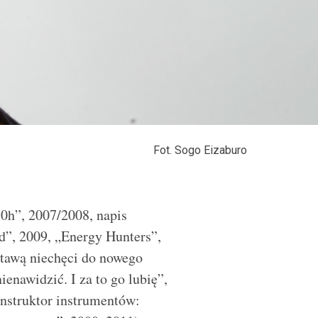
Fot. Sogo Eizaburo
80h”, 2007/2008, napis
d”, 2009, „Energy Hunters”,
dstawą niechęci do nowego
enawidzić. I za to go lubię”,
struktor instrumentów: