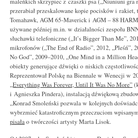
maleńkich skrzypiec z czaszki psa („Niuniuni gra 
przerabiał przeskalowane kopie pocisków i rakiet
Tomahawk, AGM 65-Maverick i AGM – 88 HARM, n
używane później m.in. w działalności zespołu BN
słuchawki telefoniczne („It’s Bigger Than Me”, 2012
mikrofonów („The End of Radio”, 2012, „Pleśń”, 2
No God”, 2009–2010, „One Mind in a Million Hea
obiekty generujące dźwięki o niskich częstotliwośc
Reprezentował Polskę na Biennale w Wenecji w 2
„Everything Was Forever, Until It Was No More”
(
i Agnieszka Pindera), instalacją dźwiękową zbud
„Konrad Smoleński pozwala w kolejnych doświadc
wybrzmieć katastroficznym przeczuciom wpisanym
pisała
o twórczości artysty Marta Lisok.