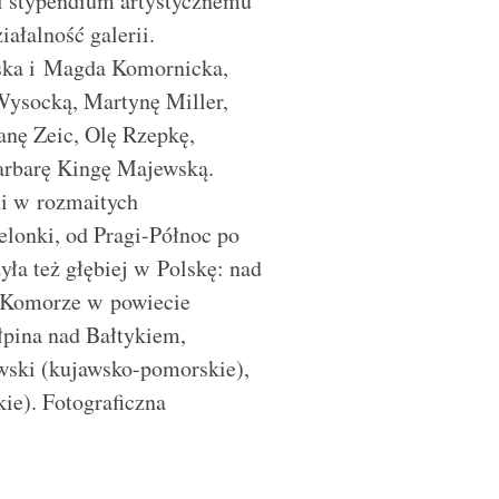
ki stypendium artystycznemu
ałalność galerii.
ska i Magda Komornicka,
 Wysocką, Martynę Miller,
anę Zeic, Olę Rzepkę,
arbarę Kingę Majewską.
mi w rozmaitych
elonki, od Pragi-Północ po
yła też głębiej w Polskę: nad
o Komorze w powiecie
łpina nad Bałtykiem,
wski (kujawsko-pomorskie),
ie). Fotograficzna