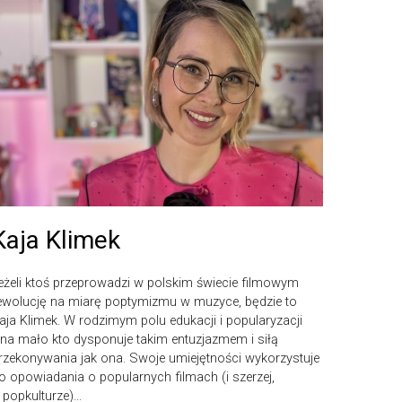
Kaja Klimek
eżeli ktoś przeprowadzi w polskim świecie filmowym
ewolucję na miarę poptymizmu w muzyce, będzie to
aja Klimek. W rodzimym polu edukacji i popularyzacji
ina mało kto dysponuje takim entuzjazmem i siłą
rzekonywania jak ona. Swoje umiejętności wykorzystuje
o opowiadania o popularnych filmach (i szerzej,
 popkulturze)...