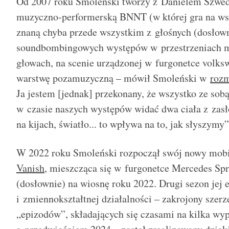
Od 2007 roku Smoleński tworzy z Danielem Szwed
muzyczno-performerską BNNT (w której gra na wsp
znaną chyba przede wszystkim z głośnych (dosłow
soundbombingowych występów w przestrzeniach m
głowach, na scenie urządzonej w furgonetce volks
warstwę pozamuzyczną – mówił Smoleński w
roz
Ja jestem [jednak] przekonany, że wszystko ze sobą 
w czasie naszych występów widać dwa ciała z zasł
na kijach, światło... to wpływa na to, jak słyszymy”
W 2022 roku Smoleński rozpoczął swój nowy mobil
Vanish
, mieszcząca się w furgonetce Mercedes Spr
(dosłownie) na wiosnę roku 2022. Drugi sezon jej 
i zmiennokształtnej działalności – zakrojony szerz
„epizodów”, składających się czasami na kilka wy