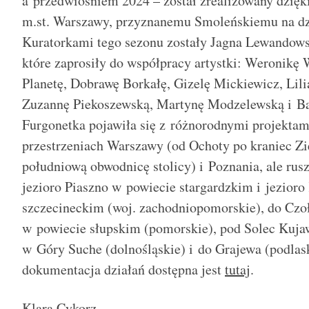
a przedwiośniem 2024 – został zrealizowany dzię
m.st. Warszawy, przyznanemu Smoleńskiemu na dzi
Kuratorkami tego sezonu zostały Jagna Lewandow
które zaprosiły do współpracy artystki: Weronikę
Planetę, Dobrawę Borkałę, Gizelę Mickiewicz, Lili
Zuzannę Piekoszewską, Martynę Modzelewską i B
Furgonetka pojawiła się z różnorodnymi projekta
przestrzeniach Warszawy (od Ochoty po kraniec Zi
południową obwodnicę stolicy) i Poznania, ale rusz
jezioro Piaszno w powiecie stargardzkim i jezior
szczecineckim (woj. zachodniopomorskie), do Czo
w powiecie słupskim (pomorskie), pod Solec Kuja
w Góry Suche (dolnośląskie) i do Grajewa (podlask
dokumentacja działań dostępna jest
tutaj
.
Klara Cykorz