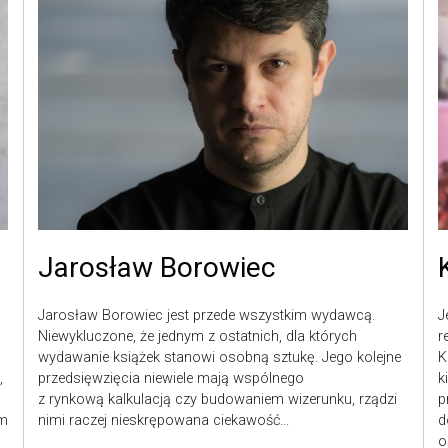
Jarosław Borowiec
Jarosław Borowiec jest przede wszystkim wydawcą.
J
Niewykluczone, że jednym z ostatnich, dla których
r
wydawanie książek stanowi osobną sztukę. Jego kolejne
K
,
przedsięwzięcia niewiele mają wspólnego
k
z rynkową kalkulacją czy budowaniem wizerunku, rządzi
p
em
nimi raczej nieskrępowana ciekawość...
d
o