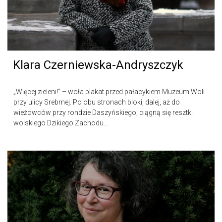
Klara Czerniewska-Andryszczyk
„Więcej zieleni!” – woła plakat przed pałacykiem Muzeum Woli
przy ulicy Srebrnej. Po obu stronach bloki, dalej, aż do
wieżowców przy rondzie Daszyńskiego, ciągną się resztki
wolskiego Dzikiego Zachodu…