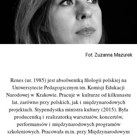
Fot. Zuzanna Mazurek
Renes (ur. 1985) jest absolwentką filologii polskiej na
Uniwersytecie Pedagogicznym im. Komisji Edukacji
Narodowej w Krakowie. Pracuje w kulturze od kilkunastu
lat, zarówno
przy
polskich, jak i międzynarodowych
projektach. Stypendystka
m
inistra
k
ultury (2015). Była
producentką i realizatorką warsztatów, koncertó
w,
performans
ów i międzynarodowych programów
szkoleniowych. Pracowała m.in. przy Międzynarodowym