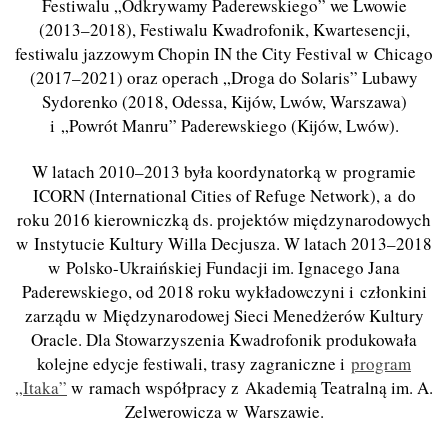
Festiwalu „Odkrywamy Paderewskiego” we Lwowie
(2013–2018), Festiwalu Kwadrofonik, Kwartesencji,
festiwalu jazzowym Chopin IN the City Festival w Chicago
(2017–2021) oraz operach „
Droga do Solaris
” Lubawy
Sydorenko (2018, Odessa, Kijów, Lwów, Warszawa)
i „Powrót Manru” Paderewskiego (Kijów, Lwów).
W latach 2010–2013 była
koordynatork
ą
w programie
ICORN (International Cities of Refuge Network)
, a do
roku 2016 kierowniczką ds. projektów międzynarodowych
w Instytucie Kultury Willa Decjusza. W latach 2013–2018
w Polsko-Ukraińskiej Fundacji im
.
Ignacego Jana
Paderewskiego, od 2018 roku wykładowczyni i członkini
zarządu w Międzynarodowej Sieci Menedżerów Kultury
Oracle. Dla Stowarzyszenia Kwadrofonik produkowała
kolejne edycje festiwali, trasy zagraniczne i
program
„Itaka”
w ramach współpracy z Akademią Teatralną im. A.
Zelwerowicza w Warszawie.