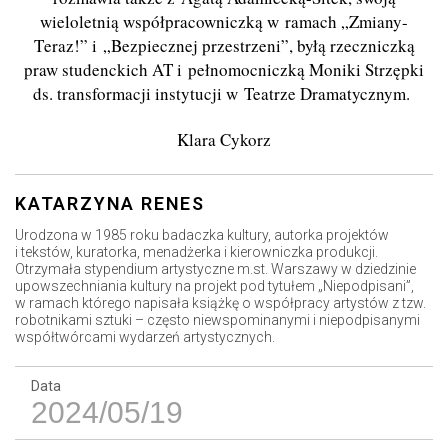
wieloletnią współpracowniczką w ramach „Zmiany-
T
eraz!
” i „Bezpiecznej przestrzeni”, byłą rzeczniczką
praw studenckich AT i pełnomocniczką Moniki Strzępki
ds. transformacji instytucji w Teatrze Dramatycznym.
Klara Cykorz
KATARZYNA RENES
Urodzona w 1985 roku badaczka kultury, autorka projektów
i tekstów, kuratorka, menadżerka i kierowniczka produkcji.
Otrzymała stypendium artystyczne m.st. Warszawy w dziedzinie
upowszechniania kultury na projekt pod tytułem „Niepodpisani”,
w ramach którego napisała książkę o współpracy artystów z tzw.
robotnikami sztuki – często niewspominanymi i niepodpisanymi
współtwórcami wydarzeń artystycznych.
Data
2024/05/19