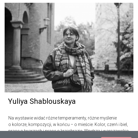
Yuliya Shablouskaya
Na wystawie widać różne temperamenty, różne myślenie
o kolorze, kompozycji, w końcu – o mieście. Kolor, czerń i biel,
prace o twarzach i prace o krajobrazie. Wnętrza i warszawskie
parki. Zabawa poruszeniem, prześwietlona głowa, różne