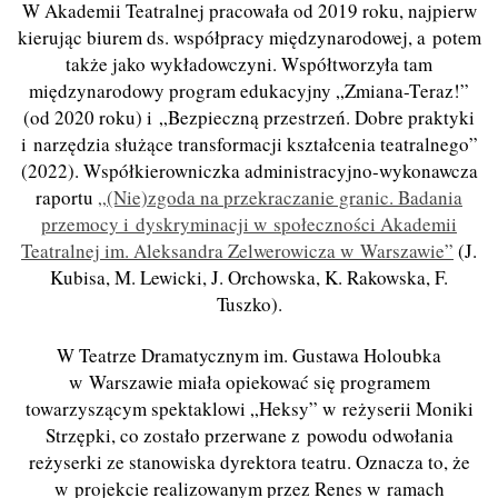
W Akademii Teatralnej pracowała od 2019 roku, najpierw
kierując biurem ds. współpracy międzynarodowej, a potem
także jako wykładowczyni. Współtworzyła tam
międzynarodowy program edukacyjny „Zmiana-T
eraz!
”
(od 2020 roku) i „Bezpieczną przestrzeń. Dobre praktyki
i narzędzia służące transformacji kształcenia teatralnego”
(2022). Współkierowniczka administracyjno-wykonawcza
raportu
„(Nie)zgoda na przekraczanie granic. Badania
przemocy i dyskryminacji w społeczności Akademii
Teatralnej im. Aleksandra Zelwerowicza w Warszawie”
(J.
Kubisa, M. Lewicki, J.
Orchowska, K. Rakowska, F.
Tuszko).
W Teatrze Dramatycznym im. Gustawa Holoubka
w Warszawie miała opiekować się programem
towarzyszącym spektaklowi „Heksy” w reżyserii Moniki
Strzępki
,
co
zostało przerwane z powodu odwołania
reżyserki ze stanowiska dyrektora teatru. Oznacza to, że
w projekcie realizowanym przez Renes w ramach