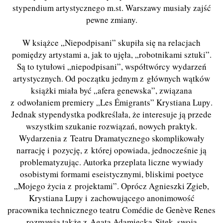
stypendium artystycznego m.st. Warszawy musiały zajść
pewne zmiany.
W książce „Niepodpisani” skupiła się na relacjach
pomiędzy artystami a, jak
to uj
ęła, „robotnikami sztuki”.
Są to tytułowi „niepodpisani”, współtwórcy wydarzeń
artystycznych. Od początku jednym z głównych wątków
książki miała być „afera genewska”, związana
z odwołaniem premiery „
Les Émigrants
”
Krystiana Lupy
.
Jednak stypendystka podkreślała, że interesuje ją przede
wszystkim szukanie rozwiązań, nowych praktyk.
Wydarzenia z Teatru Dramatycznego skomplikowały
narrację i pozycję, z której opowiada, jednocześnie ją
problematyzując. Autorka przeplata liczne wywiady
osobistymi formami eseistycznymi, bliskimi poetyce
„Mojego życia z projektami”. Oprócz Agnieszki
Zgieb,
Krystian
a Lupy i zachowującego anonimowość
pracownika technicznego teatru Com
é
die de Gen
è
ve Renes
rozmawia także z Agatą Adamiecką-Sitek, swoją