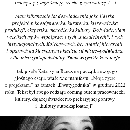
Trochę się z tego śmieję
, troch
ę z tym walczę.
(
…
)
Mam kilkanaście lat doświadczenia jako liderka
projektów, koordynatorka, kuratorka, kierowniczka
produkcji, ekspertka, men
e
dżerka kultury. Doświadczyłam
wszelkich typów współprac: i tych „niezależnych”, i tych
instytucjonalnych. Kolektywnych, bez twardej hierarchii
i opartych na klasycznym układzie sił mistrz–podwładna.
Albo mistrzyni–podwładny. Znam wszystkie konotacje
– tak pisała Katarzyna Renes na początku swojego
głośnego eseju, właściwie manifestu,
„Moje życie
z projektami”
na ł
amach
„Dwutygodnika” w grudniu 2022
roku. Tekst był swego rodzaju coming outem pracowniczki
kultury, dającej świadectwo prekaryjnej gonitwy
i „kultury autoeksploatacji”.