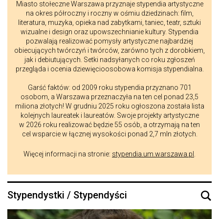
Miasto stołeczne Warszawa przyznaje stypendia artystyczne
na okres półroczny i roczny w ośmiu dziedzinach: film,
literatura, muzyka, opieka nad zabytkami, taniec, teatr, sztuki
wizualne i design oraz upowszechnianie kultury. Stypendia
pozwalają realizować pomysły artystyczne najbardziej
obiecujących twórczyń i twórców, zarówno tych z dorobkiem,
jak i debiutujących. Setki nadsyłanych co roku zgłoszeń
przegląda i ocenia dziewięcioosobowa komisja stypendialna.
Garść faktów: od 2009 roku stypendia przyznano 701
osobom, a Warszawa przeznaczyła na ten cel ponad 23,5
miliona złotych! W grudniu 2025 roku ogłoszona została lista
kolejnych laureatek i laureatów. Swoje projekty artystyczne
w 2026 roku realizować będzie 55 osób, a otrzymają na ten
cel wsparcie w łącznej wysokości ponad 2,7 mln złotych.
Więcej informacji na stronie:
stypendia.um.warszawa.pl
.
Stypendystki / Stypendyści