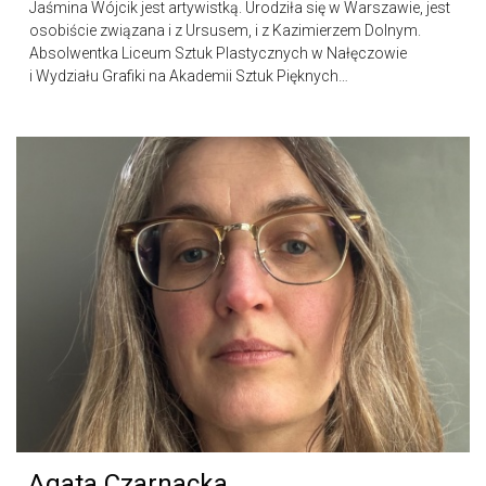
Jaśmina Wójcik jest artywistką. Urodziła się w Warszawie, jest
osobiście związana i z Ursusem, i z Kazimierzem Dolnym.
Absolwentka Liceum Sztuk Plastycznych w Nałęczowie
i Wydziału Grafiki na Akademii Sztuk Pięknych…
Agata Czarnacka