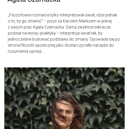
„Filozofowie rozmaicie tylko interpretowali świat, idzie jednak
o to, by go zmienić” – pisze za Karolem Marksem w jednej
z swych prac Agata Czarnacka. Sama zwykle przekracza
podział na teorię i praktykę – interpretuje świat tak, by
jednocześnie budować podstawy do zmiany. Opowiada się po
stronie filozofii społecznej jako dostarczycielki narzędzi do
rozumienia opresji...