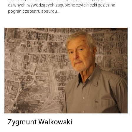
dziwnych, wywodzących zagubione czytelniczki gdzieś na
pogranicze teatru absurdu...
Zygmunt Walkowski