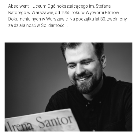
Absolwent II Liceum Ogólnokształcącego im. Stefana
Batorego w Warszawie, od 1955 roku w Wytwórni Filmów
Dokumentalnych w Warszawie. Na początku lat 80. zwolniony
za działalność w Solidarności…