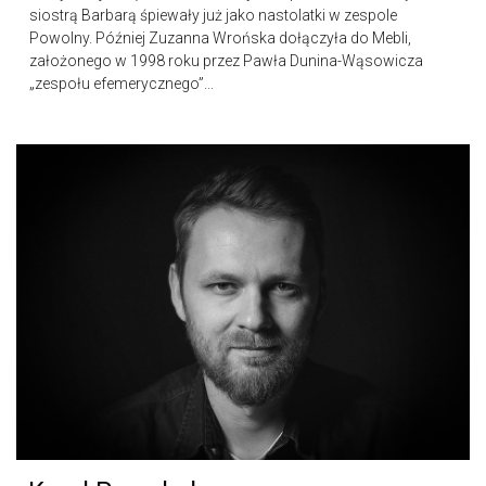
siostrą Barbarą śpiewały już jako nastolatki w zespole
Powolny. Później Zuzanna Wrońska dołączyła do Mebli,
założonego w 1998 roku przez Pawła Dunina-Wąsowicza
„zespołu efemerycznego”...