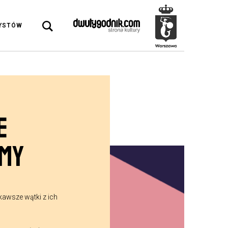
DYSTÓW
E
AMY
kawsze wątki z ich