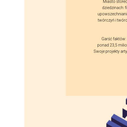
Miasto stołe
dziedzinach: f
upowszechnianie
twórczyń i twór
Garść faktów:
ponad 23,5 milio
Swoje projekty art