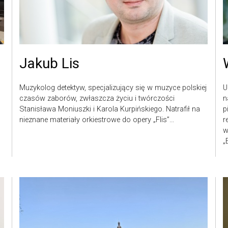
Jakub Lis
Muzykolog detektyw, specjalizujący się w muzyce polskiej
U
czasów zaborów, zwłaszcza życiu i twórczości
n
Stanisława Moniuszki i Karola Kurpińskiego. Natrafił na
p
nieznane materiały orkiestrowe do opery „Flis”…
r
w
„