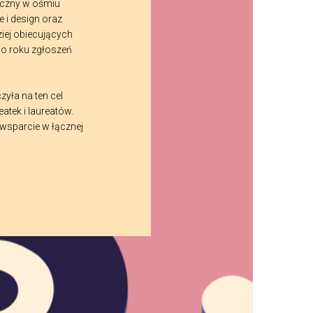
oczny w ośmiu
e i design oraz
iej obiecujących
co roku zgłoszeń
yła na ten cel
atek i laureatów.
 wsparcie w łącznej