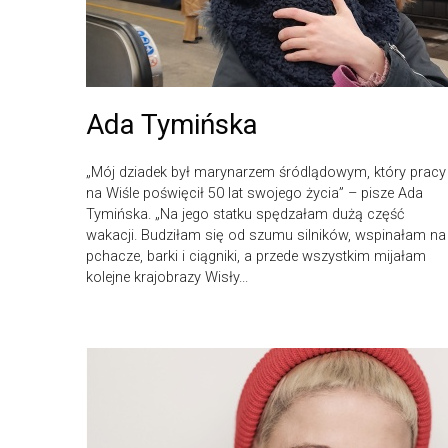
Ada Tymińska
„Mój dziadek był marynarzem śródlądowym, który pracy
na Wiśle poświęcił 50 lat swojego życia” – pisze Ada
Tymińska. „Na jego statku spędzałam dużą część
wakacji. Budziłam się od szumu silników, wspinałam na
pchacze, barki i ciągniki, a przede wszystkim mijałam
kolejne krajobrazy Wisły...