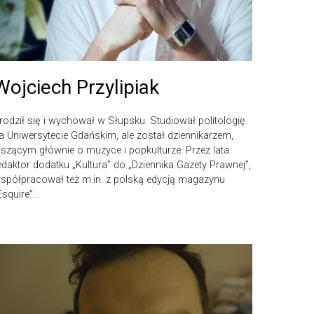
Wojciech Przylipiak
rodził się i wychował w Słupsku. Studiował politologię
a Uniwersytecie Gdańskim, ale został dziennikarzem,
iszącym głównie o muzyce i popkulturze. Przez lata
edaktor dodatku „Kultura” do „Dziennika Gazety Prawnej”,
spółpracował też m.in. z polską edycją magazynu
Esquire”...