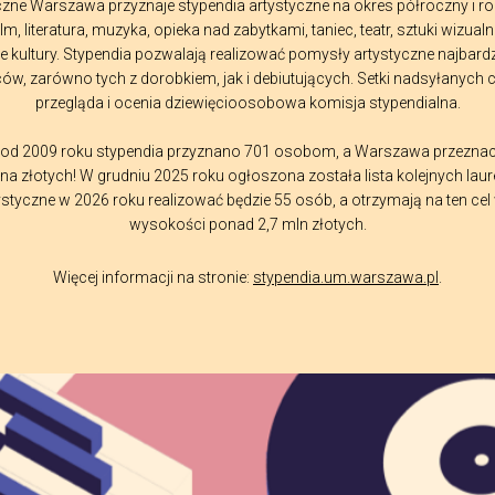
czne Warszawa przyznaje stypendia artystyczne na okres półroczny i r
ilm, literatura, muzyka, opieka nad zabytkami, taniec, teatr, sztuki wizualn
 kultury. Stypendia pozwalają realizować pomysły artystyczne najbardz
ców, zarówno tych z dorobkiem, jak i debiutujących. Setki nadsyłanych 
przegląda i ocenia dziewięcioosobowa komisja stypendialna.
 od 2009 roku stypendia przyznano 701 osobom, a Warszawa przeznacz
na złotych! W grudniu 2025 roku ogłoszona została lista kolejnych laure
ystyczne w 2026 roku realizować będzie 55 osób, a otrzymają na ten cel
wysokości ponad 2,7 mln złotych.
Więcej informacji na stronie:
stypendia.um.warszawa.pl
.