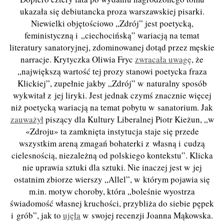
ukazała się debiutancka proza warszawskiej pisarki.
Niewielki objętościowo „Zdrój” jest poetycką,
feministyczną i „ciechocińską” wariacją na temat
literatury sanatoryjnej, zdominowanej dotąd przez męskie
narracje. Krytyczka Oliwia Fryc
zwracała uwagę
, że
„największą wartość tej prozy stanowi poetycka fraza
Klickiej”, zupełnie jakby „Zdrój” w naturalny sposób
wykwitał z jej liryki. Jest jednak czymś znacznie więcej
niż poetycką wariacją na temat pobytu w sanatorium. Jak
zauważył
piszący dla Kultury Liberalnej Piotr Kieżun, „w
«Zdroju» ta zamknięta instytucja staje się przede
wszystkim areną zmagań bohaterki z własną i cudzą
cielesnością, niezależną od polskiego kontekstu”. Klicka
nie uprawia sztuki dla sztuki. Nie inaczej jest w jej
ostatnim zbiorze wierszy „Allel”, w którym pojawia się
m.in. motyw choroby, która „boleśnie wyostrza
świadomość własnej kruchości, przybliża do siebie pępek
i grób”, jak to
ujęła
w swojej recenzji Joanna Mąkowska.