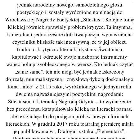
jednak narodziny nowego, samodzielnego głosu
poetyckiego i zostały wyróżnione nominacją do
Wrocławskiej Nagrody Poetyckiej „Silesius”. Kolejne tomy
Klickiej również sprawiały problem krytyce. Ta intymna,
kameralna i jednocześnie dotkliwa poezja, wymuszała na
czytelniku bliskość tak intensywną, że w jej obliczu
trudno o krytycznoliteracki dystans. Świat musi
kapitulować i odrzucić swoje niezborne instrumenty
wobec bólu przyobleczonego w wiersz. Kto jednak czytał
„same same”, ten nie mógł być jednak zaskoczony
dojrzałą, minimalistyczną i zmysłową dykcją doskonałego
tomu „nice” z 2015 roku, wyróżnionego w jednym roku
dwiema najważniejszymi poetyckimi nagrodami:
Silesiusem i Literacką Nagrodą Gdynia – to wydarzenie
bez precedensu katapultowało Klicką na literacki parnas,
ale też zachęciło do podjęcia prób w nowych formach
literackich. W grudniu 2017 roku teatralną premierę miała
jej publikowana w „Dialogu” sztuka „Elementarz”.
Dopiero cztery lata po wydaniu nagrodzonego tomu