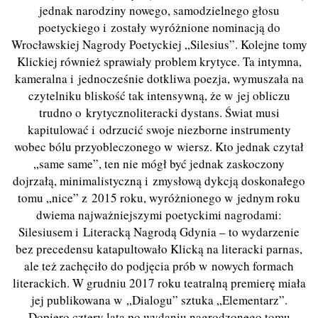
jednak narodziny nowego, samodzielnego głosu
poetyckiego i zostały wyróżnione nominacją do
Wrocławskiej Nagrody Poetyckiej „Silesius”. Kolejne tomy
Klickiej również sprawiały problem krytyce. Ta intymna,
kameralna i jednocześnie dotkliwa poezja, wymuszała na
czytelniku bliskość tak intensywną, że w jej obliczu
trudno o krytycznoliteracki dystans. Świat musi
kapitulować i odrzucić swoje niezborne instrumenty
wobec bólu przyobleczonego w wiersz. Kto jednak czytał
„same same”, ten nie mógł być jednak zaskoczony
dojrzałą, minimalistyczną i zmysłową dykcją doskonałego
tomu „nice” z 2015 roku, wyróżnionego w jednym roku
dwiema najważniejszymi poetyckimi nagrodami:
Silesiusem i Literacką Nagrodą Gdynia – to wydarzenie
bez precedensu katapultowało Klicką na literacki parnas,
ale też zachęciło do podjęcia prób w nowych formach
literackich. W grudniu 2017 roku teatralną premierę miała
jej publikowana w „Dialogu” sztuka „Elementarz”.
Dopiero cztery lata po wydaniu nagrodzonego tomu