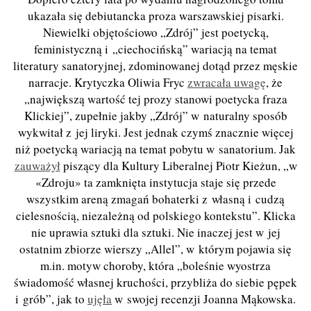
ukazała się debiutancka proza warszawskiej pisarki.
Niewielki objętościowo „Zdrój” jest poetycką,
feministyczną i „ciechocińską” wariacją na temat
literatury sanatoryjnej, zdominowanej dotąd przez męskie
narracje. Krytyczka Oliwia Fryc
zwracała uwagę
, że
„największą wartość tej prozy stanowi poetycka fraza
Klickiej”, zupełnie jakby „Zdrój” w naturalny sposób
wykwitał z jej liryki. Jest jednak czymś znacznie więcej
niż poetycką wariacją na temat pobytu w sanatorium. Jak
zauważył
piszący dla Kultury Liberalnej Piotr Kieżun, „w
«Zdroju» ta zamknięta instytucja staje się przede
wszystkim areną zmagań bohaterki z własną i cudzą
cielesnością, niezależną od polskiego kontekstu”. Klicka
nie uprawia sztuki dla sztuki. Nie inaczej jest w jej
ostatnim zbiorze wierszy „Allel”, w którym pojawia się
m.in. motyw choroby, która „boleśnie wyostrza
świadomość własnej kruchości, przybliża do siebie pępek
i grób”, jak to
ujęła
w swojej recenzji Joanna Mąkowska.