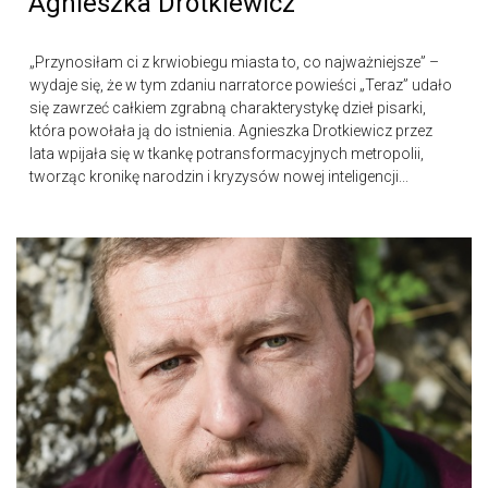
Agnieszka Drotkiewicz
„Przynosiłam ci z krwiobiegu miasta to, co najważniejsze” –
wydaje się, że w tym zdaniu narratorce powieści „Teraz” udało
się zawrzeć całkiem zgrabną charakterystykę dzieł pisarki,
która powołała ją do istnienia. Agnieszka Drotkiewicz przez
lata wpijała się w tkankę potransformacyjnych metropolii,
tworząc kronikę narodzin i kryzysów nowej inteligencji...