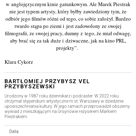
w anglojęzycznym kinie gatunkowym. Ale Marek Piestrak
nie jest typem artysty, który byłby zawiedziony tym, że
odbiór jego filmów różni od tego, co sobie założył. Bardzo
twardo stąpa po ziemi i jest zadowolony ze swojej
filmografii, ze swojej pracy, dumny z tego, że miał odwagę,
aby brać się za tak duże i dziwaczne, jak na kino PRL,
projekty”.
Klara Cykorz
BARTŁOMIEJ PRZYBYSZ VEL
PRZYBYSZEWSKI
Urodzony w 1987 roku dziennikarz i podcaster. W 2022 roku
otrzymał stypendium artystyczne m.st. Warszawy w dziedzinie
upowszechniania kultury. W jego ramach przeprowadził obszerny
wywiad z mieszkającym na Ursynowie reżyserem Markiem
Piestrakiem.
Data