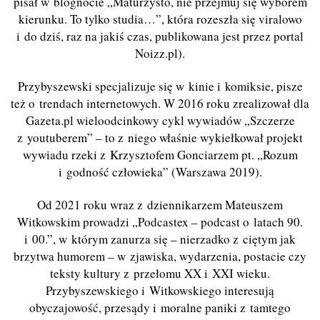
pisał w blognocie „Maturzysto, nie przejmuj się wyborem
kierunku. To tylko studia…”, która rozeszła się viralowo
i do dziś, raz na jakiś czas, publikowana jest przez portal
Noizz.pl).
Przybyszewski specjalizuje się w kinie i komiksie, pisze
też o trendach internetowych. W 2016 roku zrealizował dla
Gazeta.pl wieloodcinkowy cykl wywiadów „Szczerze
z youtuberem” – to z niego właśnie wykiełkował projekt
wywiadu rzeki z Krzysztofem Gonciarzem pt. „Rozum
i godność człowieka” (Warszawa 2019).
Od 2021 roku wraz z dziennikarzem Mateuszem
Witkowskim prowadzi „Podcastex – podcast o latach 90.
i 00.”, w którym zanurza się – nierzadko z ciętym jak
brzytwa humorem – w zjawiska, wydarzenia, postacie czy
teksty kultury z przełomu XX i XXI wieku.
Przybyszewskiego i Witkowskiego interesują
obyczajowość, przesądy i moralne paniki z tamtego