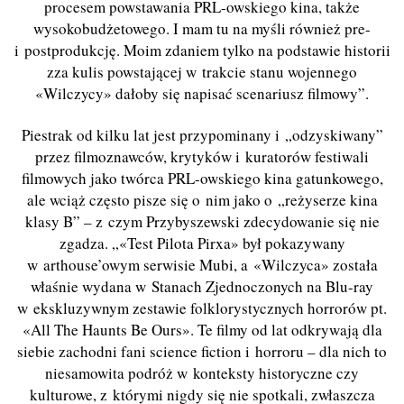
procesem powstawania PRL-owskiego kina, także
wysokobudżetowego. I mam tu na myśli również pre-
i postprodukcję. Moim zdaniem tylko na podstawie historii
zza kulis powstającej w trakcie stanu wojennego
«Wilczycy» dałoby się napisać scenariusz filmowy”.
Piestrak od kilku lat jest przypominany i „odzyskiwany”
przez filmoznawców, krytyków i kuratorów festiwali
filmowych jako twórca PRL-owskiego kina gatunkowego,
ale wciąż często pisze się o nim jako o „reżyserze kina
klasy B” – z czym Przybyszewski zdecydowanie się nie
zgadza. „«Test Pilota Pirxa» był pokazywany
w arthouse’owym serwisie Mubi, a «Wilczyca» została
właśnie wydana w Stanach Zjednoczonych na Blu-ray
w ekskluzywnym zestawie folklorystycznych horrorów pt.
«All The Haunts Be Ours». Te filmy od lat odkrywają dla
siebie zachodni fani science fiction i horroru – dla nich to
niesamowita podróż w konteksty historyczne czy
kulturowe, z którymi nigdy się nie spotkali, zwłaszcza