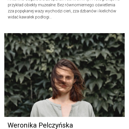
przykład obiekty muzealne. Bez równomiernego oświetlenia
zza popękanej wazy wychodzi cień, zza dzbanów i kielichów
widać kawałek podłogi…
Weronika Pelczyńska