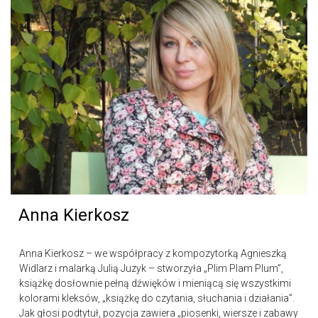
Anna Kierkosz
Anna Kierkosz – we współpracy z kompozytorką Agnieszką
Widlarz i malarką Julią Juzyk – stworzyła „Plim Plam Plum”,
książkę dosłownie pełną dźwięków i mieniącą się wszystkimi
kolorami kleksów, „książkę do czytania, słuchania i działania”.
Jak głosi podtytuł, pozycja zawiera „piosenki, wiersze i zabawy