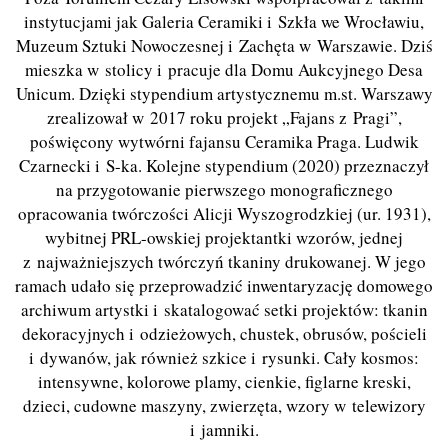
instytucjami jak Galeria Ceramiki i Szkła we Wrocławiu,
Muzeum Sztuki Nowoczesnej i Zachęta w Warszawie. Dziś
mieszka w stolicy i pracuje dla Domu Aukcyjnego Desa
Unicum. Dzięki stypendium artystycznemu m.st. Warszawy
zrealizował w 2017 roku projekt „Fajans z Pragi”,
poświęcony wytwórni fajansu Ceramika Praga. Ludwik
Czarnecki i S-ka. Kolejne stypendium (2020) przeznaczył
na przygotowanie pierwszego monograficznego
opracowania twórczości Alicji Wyszogrodzkiej (ur. 1931),
wybitnej PRL-owskiej projektantki wzorów, jednej
z najważniejszych twórczyń tkaniny drukowanej. W jego
ramach udało się przeprowadzić inwentaryzację domowego
archiwum artystki i skatalogować setki projektów: tkanin
dekoracyjnych i odzieżowych, chustek, obrusów, pościeli
i dywanów, jak również szkice i rysunki. Cały kosmos:
intensywne, kolorowe plamy, cienkie, figlarne kreski,
dzieci, cudowne maszyny, zwierzęta, wzory w telewizory
i jamniki.