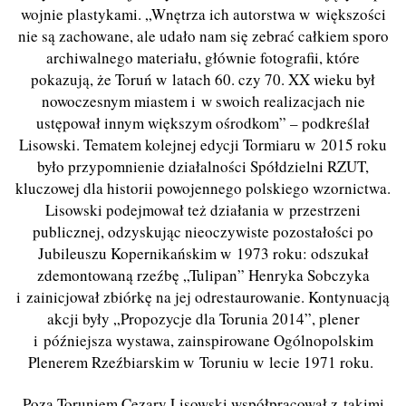
wojnie plastykami. „Wnętrza ich autorstwa w większości
nie są zachowane, ale udało nam się zebrać całkiem sporo
archiwalnego materiału, głównie fotografii, które
pokazują, że Toruń w latach 60. czy 70. XX wieku był
nowoczesnym miastem i w swoich realizacjach nie
ustępował innym większym ośrodkom” – podkreślał
Lisowski. Tematem kolejnej edycji Tormiaru w 2015 roku
było przypomnienie działalności Spółdzielni RZUT,
kluczowej dla historii powojennego polskiego wzornictwa.
Lisowski podejmował też działania w przestrzeni
publicznej, odzyskując nieoczywiste pozostałości po
Jubileuszu Kopernikańskim w 1973 roku: odszukał
zdemontowaną rzeźbę „Tulipan” Henryka Sobczyka
i zainicjował zbiórkę na jej odrestaurowanie. Kontynuacją
akcji były „Propozycje dla Torunia 2014”, plener
i późniejsza wystawa, zainspirowane Ogólnopolskim
Plenerem Rzeźbiarskim w Toruniu w lecie 1971 roku.
Poza Toruniem Cezary Lisowski współpracował z takimi