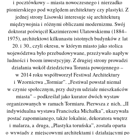
i pocztówkowy – miasta nowoczesnego i nierzadko
pionierskiego pod względem architektury czy plastyki. Z
jednej strony Lisowski interesuje się architekturą
międzywojnia i różnymi obliczami modernizmu. Swój
doktorat poświęcił Kazimierzowi Ulatowskiemu (1884–
1975), architektowi kilkunastu istotnych budynków z lat
20. i 30., czyli okresu, w którym miasto jako stolica
województwa było przebudowywane, przeżywało napływ
ludności i boom inwestycyjny. Z drugiej strony prowadzi
działania wokół dziedzictwa Torunia powojennego –
w 2014 roku współtworzył Festiwal Architektury
i Wzornictwa „Tormiar”. „Festiwal powstał niemal
w czynie społecznym, przy dużym udziale mieszkańców
miasta” – podkreślał jako kurator dwóch wystaw
organizowanych w ramach Tormiaru. Pierwsza z nich, „II
indywidualna wystawa Franciszka Michałka”, ukazywała
postać zapomnianego, także lokalnie, dekoratora wnętrz
i malarza, a druga, „Plastyka toruńska”, została oparta
o wywiady z miejscowymi architektami i działającymi po