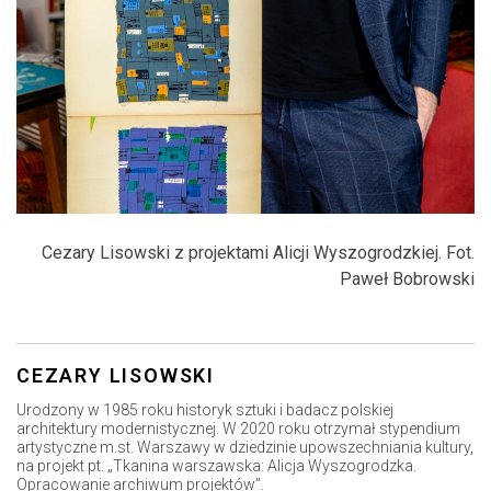
Cezary Lisowski z projektami Alicji Wyszogrodzkiej. Fot.
Paweł Bobrowski
CEZARY LISOWSKI
Urodzony w 1985 roku historyk sztuki i badacz polskiej
architektury modernistycznej. W 2020 roku otrzymał stypendium
artystyczne m.st. Warszawy w dziedzinie upowszechniania kultury,
na projekt pt. „Tkanina warszawska: Alicja Wyszogrodzka.
Opracowanie archiwum projektów”.