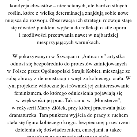
kondycja chwastów – niechcianych, ale bardzo silnych
roślin, które z wielką determinacją znajdują sobie nowe
miejsca do rozwoju. Obserwacja ich strategii rozwoju staje
się również punktem wyjścia do refleksji o sile oporu
i możliwości przetrwania nawet w najbardziej
niesprzyjających warunkach.
W pokazywanym w Szwajcarii „Anticorpi” artystka
odnosi się bezpośrednio do protestów zainicjowanych
w Polsce przez Ogólnopolski Strajk Kobiet, mieszając ze
sobą obrazy z demonstracji i wnętrza kobiecego ciała. W
tym projekcie widoczne jest również jej zainteresowanie
feminizmem, do którego odniesienia pojawiają się
w większości jej prac. Tak samo w „Monsterze”,
w reżyserii Marty Ziółek, przy której pracowała jako
dramaturżka. Tam punktem wyjścia do pracy z ruchem
stała się figura kobiecego kręgu: bezpiecznej przestrzeni
dzielenia się doświadczeniem, emocjami, a także
sposobem na poznanie własnego ciała.