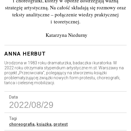
i choreografki, którzy w oporze dostrzegają ważną
strategię artystyczną. Na całość składają się rozmowy oraz
teksty analityczne – połączenie wiedzy praktycznej
i teoretycznej.
Katarzyna Niedurny
ANNA HERBUT
Urodzona w 1983 roku dramaturżka, badaczka i kuratorka. W
2022 roku otrzymała stypendium artystyczne m.st. Warszawy na
projekt „Przeciwciała”, polegający na stworzeniu książki
problematyzującej związki nowych form protestu, choreografii,
tańca i cielesnej mobilizacji.
Data
2022/08/29
Tagi
choreografia
,
książka
,
protest