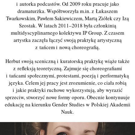
i autorka podcastów. Od 2009 roku pracuje jako
dramaturżka. Współtworzyła m.in. z Łukaszem
Twarkowskim, Pawłem Sakiewiczem, Martą Ziółek czy Izą
Szostak. W latach 2011–2018 była członkinią
multidyscyplinarnego kolektywu IP Group. Z czasem
artystka zaczęła łączyć swoją praktykę artystyczną
z tańcem i nową choreografią.
Herbut swoją sceniczną i kuratorską praktykę wiąże także
z refleksją teoretyczną. Zajmuje się choreografiami
i tańcami społecznymi, protestami, poezją i performatyką
języka. Celem jej pracy jest zrozumienie, co ciała robią
i jakie praktyki ruchowe wykorzystują, aby wyrazić
sprzeciw, stworzyć nowe formy oporu. Obecnie kontynuuje
edukację na kierunku Gender Studies w Polskiej Akademii
Nauk.