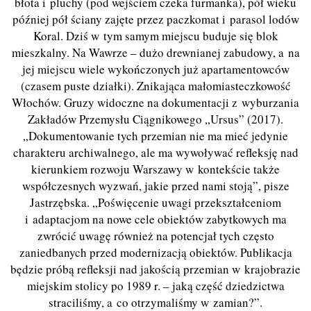
błota i pluchy (pod wejściem czeka furmanka), pół wieku
później pół ściany zajęte przez paczkomat i parasol lodów
Koral. Dziś w tym samym miejscu buduje się blok
mieszkalny. Na Wawrze – dużo drewnianej zabudowy, a na
jej miejscu wiele wykończonych już apartamentowców
(czasem puste działki). Znikająca małomiasteczkowość
Włochów. Gruzy widoczne na dokumentacji z wyburzania
Zakładów Przemysłu Ciągnikowego „Ursus” (2017).
„Dokumentowanie tych przemian nie ma mieć jedynie
charakteru archiwalnego, ale ma wywoływać refleksję nad
kierunkiem rozwoju Warszawy w kontekście także
współczesnych wyzwań, jakie przed nami stoją”, pisze
Jastrzębska. „Poświęcenie uwagi przekształceniom
i adaptacjom na nowe cele obiektów zabytkowych ma
zwrócić uwagę również na potencjał tych często
zaniedbanych przed modernizacją obiektów. Publikacja
będzie próbą refleksji nad jakością przemian w krajobrazie
miejskim stolicy po 1989 r. – jaką część dziedzictwa
straciliśmy, a co otrzymaliśmy w zamian?”.