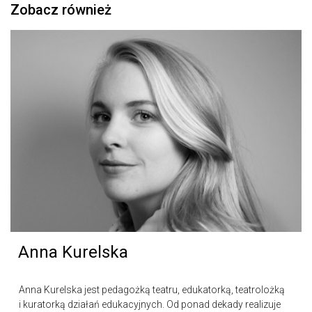
Zobacz również
Anna Kurelska
Anna Kurelska jest pedagożką teatru, edukatorką, teatrolożką
i kuratorką działań edukacyjnych. Od ponad dekady realizuje