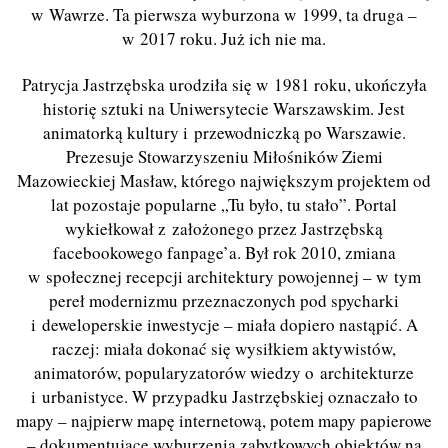
w Wawrze. Ta pierwsza wyburzona w 1999, ta druga –
w 2017 roku. Już ich nie ma.
Patrycja Jastrzębska urodziła się w 1981 roku, ukończyła
historię sztuki na Uniwersytecie Warszawskim. Jest
animatorką kultury i przewodniczką po Warszawie.
Prezesuje Stowarzyszeniu Miłośników Ziemi
Mazowieckiej Masław, którego największym projektem od
lat pozostaje popularne „Tu było, tu stało”. Portal
wykiełkował z założonego przez Jastrzębską
facebookowego fanpage’a. Był rok 2010, zmiana
w społecznej recepcji architektury powojennej – w tym
pereł modernizmu przeznaczonych pod spycharki
i deweloperskie inwestycje – miała dopiero nastąpić. A
raczej: miała dokonać się wysiłkiem aktywistów,
animatorów, popularyzatorów wiedzy o architekturze
i urbanistyce. W przypadku Jastrzębskiej oznaczało to
mapy – najpierw mapę internetową, potem mapy papierowe
– dokumentujące wyburzenia zabytkowych obiektów na