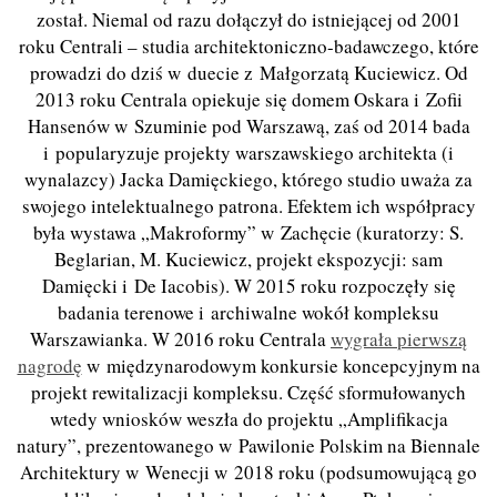
został. Niemal od razu dołączył do istniejącej od 2001
roku Centrali – studia architektoniczno-badawczego, które
prowadzi do dziś w duecie z Małgorzatą Kuciewicz. Od
2013 roku Centrala opiekuje się domem Oskara i Zofii
Hansenów w Szuminie pod Warszawą, zaś od 2014 bada
i popularyzuje projekty warszawskiego architekta (i
wynalazcy) Jacka Damięckiego, którego studio uważa za
swojego intelektualnego patrona. Efektem ich współpracy
była wystawa „Makroformy” w Zachęcie (kuratorzy: S.
Beglarian, M. Kuciewicz, projekt ekspozycji: sam
Damięcki i De Iacobis). W 2015 roku rozpoczęły się
badania terenowe i archiwalne wokół kompleksu
Warszawianka. W 2016 roku Centrala
wygrała pierwszą
nagrodę
w międzynarodowym konkursie koncepcyjnym na
projekt rewitalizacji kompleksu. Część sformułowanych
wtedy wniosków weszła do projektu „Amplifikacja
natury”, prezentowanego w Pawilonie Polskim na Biennale
Architektury w Wenecji w 2018 roku (podsumowującą go