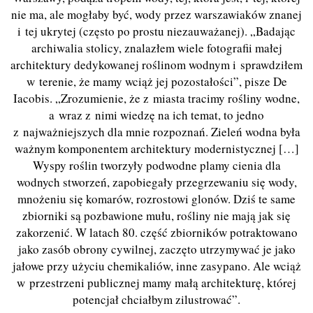
nie ma, ale mogłaby być, wody przez warszawiaków znanej
i tej ukrytej (często po prostu niezauważanej). „Badając
archiwalia stolicy, znalazłem wiele fotografii małej
architektury dedykowanej roślinom wodnym i sprawdziłem
w terenie, że mamy wciąż jej pozostałości”, pisze De
Iacobis. „Zrozumienie, że z miasta tracimy rośliny wodne,
a wraz z nimi wiedzę na ich temat, to jedno
z najważniejszych dla mnie rozpoznań. Zieleń wodna była
ważnym komponentem architektury modernistycznej […]
Wyspy roślin tworzyły podwodne plamy cienia dla
wodnych stworzeń, zapobiegały przegrzewaniu się wody,
mnożeniu się komarów, rozrostowi glonów. Dziś te same
zbiorniki są pozbawione mułu, rośliny nie mają jak się
zakorzenić. W latach 80. część zbiorników potraktowano
jako zasób obrony cywilnej, zaczęto utrzymywać je jako
jałowe przy użyciu chemikaliów, inne zasypano. Ale wciąż
w przestrzeni publicznej mamy małą architekturę, której
potencjał chciałbym zilustrować”.