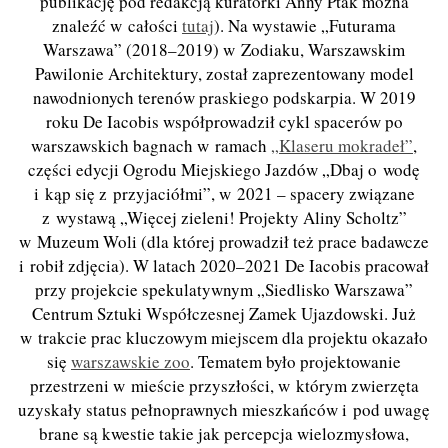
publikację pod redakcją kuratorki Anny Ptak można
znaleźć w całości
tutaj
). Na wystawie „Futurama
Warszawa” (2018–2019) w Zodiaku, Warszawskim
Pawilonie Architektury, został zaprezentowany model
nawodnionych terenów praskiego podskarpia. W 2019
roku De Iacobis współprowadził cykl spacerów po
warszawskich bagnach w ramach
„Klaseru mokradeł”
,
części edycji Ogrodu Miejskiego Jazdów „Dbaj o wodę
i kąp się z przyjaciółmi”, w 2021 – spacery związane
z wystawą „Więcej zieleni! Projekty Aliny Scholtz”
w Muzeum Woli (dla której prowadził też prace badawcze
i robił zdjęcia). W latach 2020–2021 De Iacobis pracował
przy projekcie spekulatywnym „Siedlisko Warszawa”
Centrum Sztuki Współczesnej Zamek Ujazdowski. Już
w trakcie prac kluczowym miejscem dla projektu okazało
się
warszawskie zoo
. Tematem było projektowanie
przestrzeni w mieście przyszłości, w którym zwierzęta
uzyskały status pełnoprawnych mieszkańców i pod uwagę
brane są kwestie takie jak percepcja wielozmysłowa,