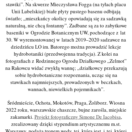
stawiki”. Na skwerze Mieczysława Fogga (na tyłach placu
Unii Lubelskiej) białe płyty pustego basenu odbijają
światło; „mieszkańcy okolicy opowiadają się za sadzawką
naturalną, nie chcą fontanny”. Zadbane są za to zabytkowe
baseniki w Ogrodzie Botanicznym UW, pochodzące z lat
30. W wyremontowanej w latach 2019–2020 sadzawce na
dziedzińcu LO im. Batorego można prowadzić lekcje
hydrobotaniki (przedwojenna tradycja). Z kolei na
fotografiach z Rodzinnego Ogrodu Działkowego „Zelmot”
na Rakowcu widać zwykłą wannę; „działkowcy przekazują
sobie hydrobotaniczne rozpoznania, ucząc się na
stawikach najmniejszych, prowadzonych w beczkach,
wannach, niewielkich pojemnikach”.
Śródmieście, Ochota, Mokotów, Praga, Żoliborz. Wiosna
2022 roku, warszawskie chaszcze, bujne zarośla, miejskie
zakamarki.
Projekt fotograficzny Simone De Iacobisa
,
zrealizowany dzięki stypendium artystycznemu m.st.
Warszawy, podąża tropem wody, tej, która jest, i tej, której