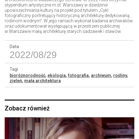
stypendium artystyczne m.st. Warszawy w dziedzinie
upowszechniania kultury na projekt pod tytułem „Cykl
fotograficzny portretujący historyczną architekturę dedykowaną
roślinom wodnym”. W jego ramach wykonał badania archiwaliów
oraz udokumentował występującą w przestrzeni publicznej
w Warszawie małą architekturę starych sadzawek i stawów.
Data
2022/08/29
Tagi
bioróżnorodność
,
ekologia
,
fotografia
,
archiwum
,
rośliny
,
zieleń
,
mała architektura
Zobacz również