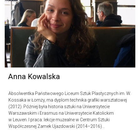
Anna Kowalska
Absolwentka Państwowego Liceum Sztuk Plastycznych im. W.
Kossaka w Łomży, ma dyplom technika grafiki warsztatowej
(2012). Później była historia sztuki na Uniwersytecie
Warszawskim i Erasmus na Uniwersytecie Katolickim
w Leuven. I praca: lekcje muzealne w Centrum Sztuki
Współczesnej Zamek Ujazdowski (2014–2016)...