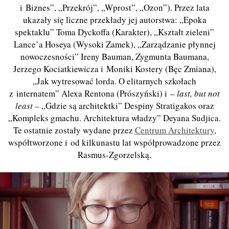
i
B
iznes”, „Przekrój”, „Wprost”, „Ozon”). Przez lata
ukazały się liczne przekłady jej autorstwa: „Epoka
spektaklu” Toma Dyckoffa (Karakter), „Kształ
t
zieleni
”
Lance
’
a Hoseya (Wysoki Zamek), „Zarządzanie płynnej
nowoczesności” Ireny Bauman, Zygmunta Baumana,
Jerzego Kociatkiewicza i Moniki Kostery (Bęc Zmiana),
„Jak wytresować lorda. O elitarnych szkołach
z internatem”
Alexa Rentona (Pr
ószyński) i –
last, but not
least
– „Gdzie są architektki” Despiny Stratigakos oraz
„Kompleks gmachu. Architektura władzy” Deyana Sudjica.
Te ostatnie zostały wydane przez
Centrum Architektury
,
współtworzone i od kilkunastu lat współprowadzone przez
Rasmus-Zgorzelską.