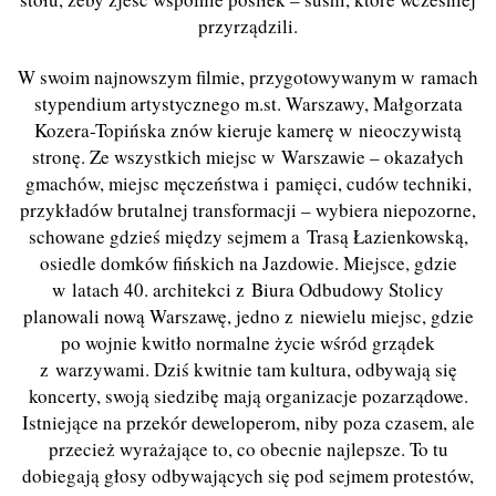
przyrządzili.
W swoim najnowszym filmie, przygotowywanym w ramach
stypendium artystycznego m.st. Warszawy, Małgorzata
Kozera-Topińska znów kieruje kamerę w nieoczywistą
stronę. Ze wszystkich miejsc w Warszawie – okazałych
gmachów, miejsc męczeństwa i pamięci, cudów techniki,
przykładów brutalnej transformacji – wybiera niepozorne,
schowane gdzieś między sejmem a Trasą Łazienkowską,
osiedle domków fińskich na Jazdowie. Miejsce, gdzie
w latach 40. architekci z Biura Odbudowy Stolicy
planowali nową Warszawę, jedno z niewielu miejsc, gdzie
po wojnie kwitło normalne życie wśród grządek
z warzywami. Dziś kwitnie tam kultura, odbywają się
koncerty, swoją siedzibę mają organizacje pozarządowe.
Istniejące na przekór deweloperom, niby poza czasem, ale
przecież wyrażające to, co obecnie najlepsze. To tu
dobiegają głosy odbywających się pod sejmem protestów,