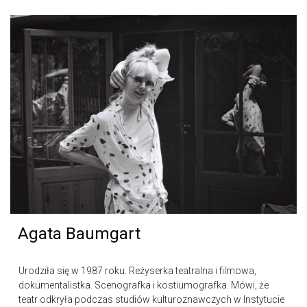
Agata Baumgart
Urodziła się w 1987 roku. Reżyserka teatralna i filmowa,
dokumentalistka. Scenografka i kostiumografka. Mówi, że
teatr odkryła podczas studiów kulturoznawczych w Instytucie