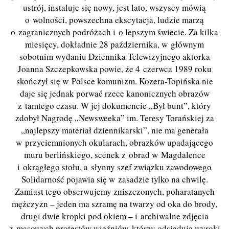
ustrój, instaluje się nowy, jest lato, wszyscy mówią
o wolności, powszechna ekscytacja, ludzie marzą
o zagranicznych podróżach i o lepszym świecie. Za kilka
miesięcy, dokładnie 28 października, w głównym
sobotnim wydaniu Dziennika Telewizyjnego aktorka
Joanna Szczepkowska powie, że 4 czerwca 1989 roku
skończył się w Polsce komunizm. Kozera-Topińska nie
daje się jednak porwać rzece kanonicznych obrazów
z tamtego czasu. W jej dokumencie „Był bunt”, który
zdobył Nagrodę „Newsweeka” im. Teresy Torańskiej za
„najlepszy materiał dziennikarski”, nie ma generała
w przyciemnionych okularach, obrazków upadającego
muru berlińskiego, scenek z obrad w Magdalence
i okrągłego stołu, a słynny szef związku zawodowego
Solidarność pojawia się w zasadzie tylko na chwilę.
Zamiast tego obserwujemy zniszczonych, poharatanych
mężczyzn – jeden ma szramę na twarzy od oka do brody,
drugi dwie kropki pod okiem – i archiwalne zdjęcia
z masowych protestów więźniów, którzy odsiadują wyroki