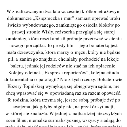
W zrealizowanym dwa lata wcześniej krótkometrażowym
dokumencie „Księżniczka i mur” zamiast opiewać uroki
świeżo wybudowanego, zamkniętego osiedla bloków po
prawej stronie Wisły, reżyserka przygląda się starej
kamienicy, która resztkami sił próbuje przetrwać w cieniu
nowego porządku. To prosty film – jego bohaterką jest
mała dziewczynka, która marzy o mężu, który nie będzie
pił, a zanim go znajdzie, chciałaby pochodzić na lekcje
baletu, jednak jej rodziców nie stać na ich opłacenie.
Kolejny odcinek „Ekspresu reporterów”, kolejna etiuda
dokumentalna o patologii? Nic z tych rzeczy. Bohaterowie
Kozery-Topińskiej wymykają się obiegowym sądom, nie
chcą wpasować się w opowiadaną raz za razem opowieść.
To rodzina, która trzyma się, jest ze sobą, próbuje żyć po
swojemu, jak gdyby nigdy nic, na przekór sytuacji,
w której się znalazła. W jednej z najbardziej niezwykłych
scen filmu, niemalże surrealistycznej, wszyscy siadają do
stołu, żeby zjeść wspólnie posiłek – sushi, które wcześniej