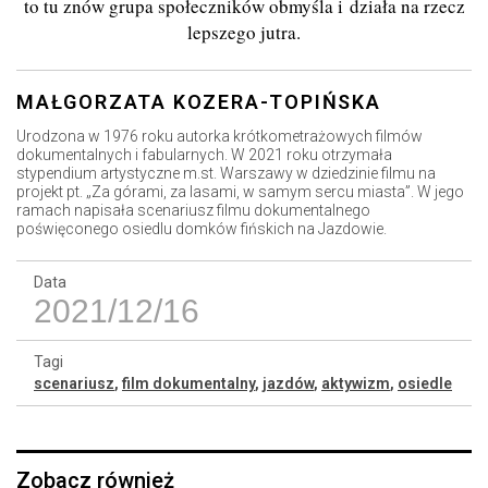
to tu znów grupa społeczników obmyśla i działa na rzecz
lepszego jutra.
MAŁGORZATA KOZERA-TOPIŃSKA
Urodzona w 1976 roku autorka krótkometrażowych filmów
dokumentalnych i fabularnych. W 2021 roku otrzymała
stypendium artystyczne m.st. Warszawy w dziedzinie filmu na
projekt pt. „Za górami, za lasami, w samym sercu miasta”. W jego
ramach napisała scenariusz filmu dokumentalnego
poświęconego osiedlu domków fińskich na Jazdowie.
Data
2021/12/16
Tagi
scenariusz
,
film dokumentalny
,
jazdów
,
aktywizm
,
osiedle
Zobacz również