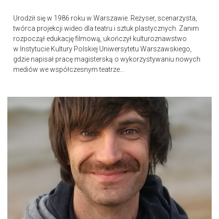
Urodził się w 1986 roku w Warszawie. Reżyser, scenarzysta,
twórca projekcji wideo dla teatru i sztuk plastycznych. Zanim
rozpoczął edukację filmową, ukończył kulturoznawstwo
w Instytucie Kultury Polskiej Uniwersytetu Warszawskiego,
gdzie napisał pracę magisterską o wykorzystywaniu nowych
mediów we współczesnym teatrze...