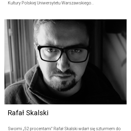
Kultury Polskiej Uniwersytetu Warszawskiego...
Rafał Skalski
Swoimi „52 procentami” Rafał Skalski wdarł się szturmem do