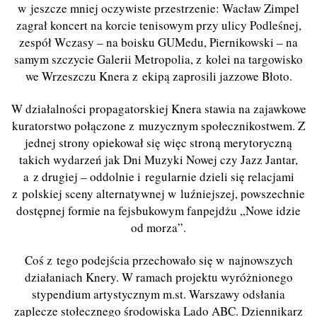
w jeszcze mniej oczywiste przestrzenie: Wacław Zimpel
zagrał koncert na korcie tenisowym przy ulicy Podleśnej,
zespół Wczasy – na boisku GUMedu, Piernikowski – na
samym szczycie Galerii Metropolia, z kolei na targowisko
we Wrzeszczu Knera z ekipą zaprosili jazzowe Błoto.
W działalności propagatorskiej Knera stawia na zajawkowe
kuratorstwo połączone z muzycznym społecznikostwem. Z
jednej strony opiekował się więc stroną merytoryczną
takich wydarzeń jak Dni Muzyki Nowej czy Jazz Jantar,
a z drugiej – oddolnie i regularnie dzieli się relacjami
z polskiej sceny alternatywnej w luźniejszej, powszechnie
dostępnej formie na fejsbukowym fanpejdżu „Nowe idzie
od morza”.
Coś z tego podejścia przechowało się w najnowszych
działaniach Knery. W ramach projektu wyróżnionego
stypendium artystycznym m.st. Warszawy odsłania
zaplecze stołecznego środowiska Lado ABC. Dziennikarz