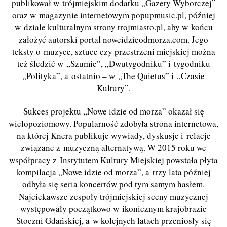
publikował w trójmiejskim dodatku „Gazety Wyborczej”
oraz w magazynie internetowym popupmusic.pl, później
w dziale kulturalnym strony trojmiasto.pl, aby w końcu
założyć autorski portal noweidzieodmorza.com. Jego
teksty o muzyce, sztuce czy przestrzeni miejskiej można
też śledzić w „Szumie”, „Dwutygodniku” i tygodniku
„Polityka”, a ostatnio – w „The Quietus” i „Czasie
Kultury”.
Sukces projektu „Nowe idzie od morza” okazał się
wielopoziomowy. Popularność zdobyła strona internetowa,
na której Knera publikuje wywiady, dyskusje i relacje
związane z muzyczną alternatywą. W 2015 roku we
współpracy z Instytutem Kultury Miejskiej powstała płyta
kompilacja „Nowe idzie od morza”, a trzy lata później
odbyła się seria koncertów pod tym samym hasłem.
Najciekawsze zespoły trójmiejskiej sceny muzycznej
występowały początkowo w ikonicznym krajobrazie
Stoczni Gdańskiej, a w kolejnych latach przeniosły się