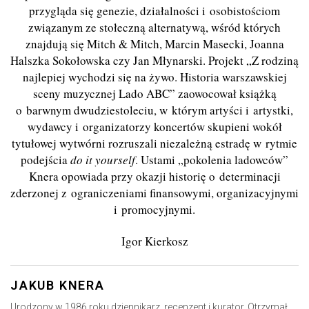
przygląda się genezie, działalności i osobistościom
związanym ze stołeczną alternatywą, wśród których
znajdują się Mitch & Mitch, Marcin Masecki, Joanna
Halszka Sokołowska czy Jan Młynarski. Projekt „Z rodziną
najlepiej wychodzi się na żywo. Historia warszawskiej
sceny muzycznej Lado ABC” zaowocował książką
o barwnym dwudziestoleciu, w którym artyści i artystki,
wydawcy i organizatorzy koncertów skupieni wokół
tytułowej wytwórni rozruszali niezależną estradę w rytmie
podejścia
do it yourself
. Ustami „pokolenia ladowców”
Knera opowiada przy okazji historię o determinacji
zderzonej z ograniczeniami finansowymi, organizacyjnymi
i promocyjnymi.
Igor Kierkosz
JAKUB KNERA
Urodzony w 1986 roku dziennikarz, recenzent i kurator. Otrzymał