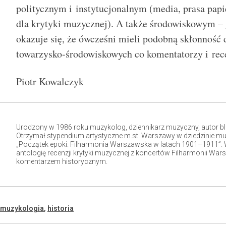
politycznym i instytucjonalnym (media, prasa papi
dla krytyki muzycznej). A także środowiskowym – 
okazuje się, że ówcześni mieli podobną skłonność d
towarzysko-środowiskowych co komentatorzy i rec
Piotr Kowalczyk
Urodzony w 1986 roku muzykolog, dziennikarz muzyczny, autor bl
Otrzymał stypendium artystyczne m.st. Warszawy w dziedzinie muz
„Początek epoki. Filharmonia Warszawska w latach 1901–1911”.
antologię recenzji krytyki muzycznej z koncertów Filharmonii Warsz
komentarzem historycznym.
muzykologia
,
historia