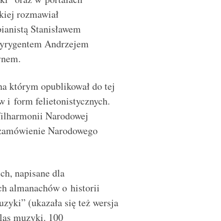
kiej rozmawiał
pianistą Stanisławem
 dyrygentem Andrzejem
ynem.
 na którym opublikował do tej
w i form felietonistycznych.
Filharmonii Narodowej
 zamówienie Narodowego
ch, napisane dla
h almanachów o historii
uzyki” (ukazała się też wersja
tlas muzyki. 100