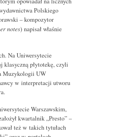
którym opowiadał na licznych
 wydawnictwa Polskiego
orawski – kompozytor
ner notes
) napisał właśnie
ch. Na Uniwersytecie
klasyczną płytotekę, czyli
 na Muzykologii UW
awcy w interpretacji utworu
era.
niwersytecie Warszawskim,
ałożył kwartalnik „Presto” –
wał też w takich tytułach
ki” oraz w portalach