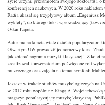
życie uczynił przedmiotem swojego doktoratu i o 
konferencjach naukowych. W 2020 roku nakładem
Radia ukazał się trzypłytowy album „Eugeniusz M
wyklęty”, do którego tekst wprowadzający (tzw.
li
Oskar Łapeta.
Autor ma na koncie wiele działań popularyzatorski
Otwartym UW prowadził jednorazowy kurs „Zbuduj 
jak zbierać nagrania muzyki klasycznej”. Z kolei
zrealizował konwersatorium poświęcone roli wykon
muzycznego oraz zajęcia na temat symfonii Mahl
Jeszcze w trakcie studiów muzykologicznych na U
w 2012 roku wspólnie z Kingą A. Wojciechowską z
magazyn popularyzujący muzykę klasyczną. Publiko
jak „Ruch Muzyczny”, „Art Post” czy „Nowe Książ