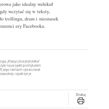
erowa jako idealny wehikuł
gdy wczytać się w teksty,
o trollingu, dram i niesnasek
enzenci ery Facebooka.
oga „Klasyczna płytoteka”.
yki na projekt pod tytułem
 W jego ramach opracował
awskiej i opatrzył je
Drukuj