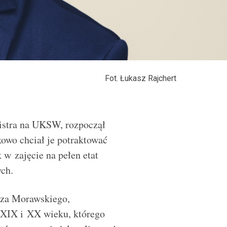
Fot. Łukasz Rajchert
istra na UKSW, rozpoczął
owo chciał je potraktować
 w zajęcie na pełen etat
ych.
sza Morawskiego,
XIX i XX wieku, którego