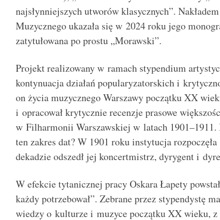
najsłynniejszych utworów klasycznych”. Nakłade
Muzycznego ukazała się w 2024 roku jego monogr
zatytułowana po prostu „Morawski”.
Projekt realizowany w ramach stypendium artysty
kontynuacja działań popularyzatorskich i krytycz
on życia muzycznego Warszawy początku XX wiek
i opracował krytycznie recenzje prasowe większośc
w Filharmonii Warszawskiej w latach 1901–1911. 
ten zakres dat? W 1901 roku instytucja rozpoczęła 
dekadzie odszedł jej koncertmistrz, dyrygent i dyr
W efekcie tytanicznej pracy Oskara Łapety powstał 
każdy potrzebował”. Zebrane przez stypendystę mat
wiedzy o kulturze i muzyce początku XX wieku, z