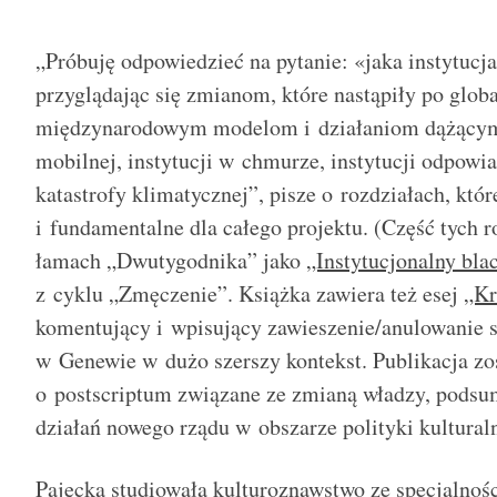
„Próbuję odpowiedzieć na pytanie: «jaka instytucja
przyglądając się zmianom, które nastąpiły po glob
międzynarodowym modelom i działaniom dążącym 
mobilnej, instytucji w chmurze, instytucji odpowi
katastrofy klimatycznej”, pisze o rozdziałach, któ
i fundamentalne dla całego projektu. (Część tych r
łamach „Dwutygodnika” jako
„Instytucjonalny bla
z cyklu „Zmęczenie”. Książka zawiera też esej
„Kr
komentujący i wpisujący zawieszenie/anulowanie 
w Genewie w dużo szerszy kontekst. Publikacja zo
o postscriptum związane ze zmianą władzy, podsu
działań nowego rządu w obszarze polityki kulturaln
Pajęcka studiowała kulturoznawstwo ze specjalnośc