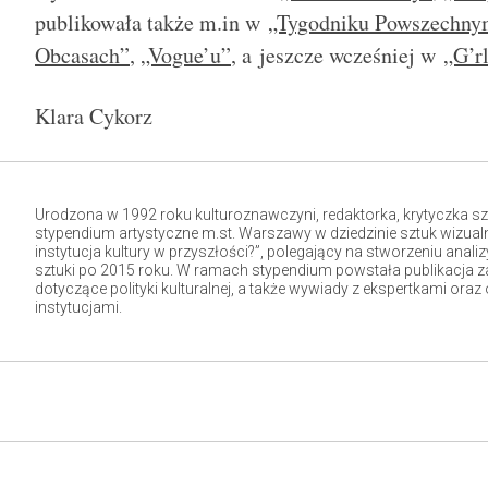
publikowała także m.in w
„Tygodniku Powszechny
Obcasach”
,
„Vogue’u”
, a jeszcze wcześniej w
„G’r
Klara Cykorz
Urodzona w 1992 roku kulturoznawczyni, redaktorka, krytyczka sztu
stypendium artystyczne m.st. Warszawy w dziedzinie sztuk wizualn
instytucja kultury w przyszłości?”, polegający na stworzeniu analizy
sztuki po 2015 roku. W ramach stypendium powstała publikacja z
dotyczące polityki kulturalnej, a także wywiady z ekspertkami or
instytucjami.