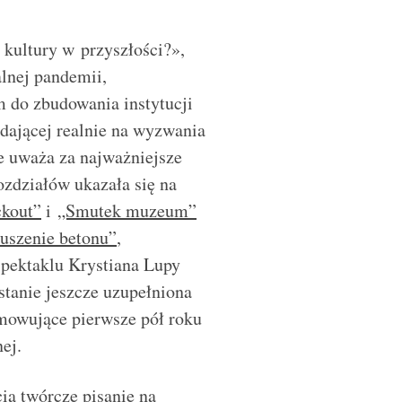
 kultury w przyszłości?»,
alnej pandemii,
do zbudowania instytucji
adającej realnie na wyzwania
re uważa za najważniejsze
ozdziałów ukazała się na
ckout”
i
„Smutek muzeum”
uszenie betonu”
,
spektaklu Krystiana Lupy
stanie jeszcze uzupełniona
mowujące pierwsze pół roku
ej.
ią twórcze pisanie na