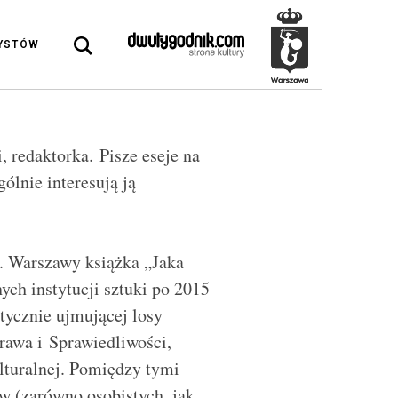
DYSTÓW
, redaktorka. Pisze eseje na
gólnie interesują ją
. Warszawy książka „Jaka
ych instytucji sztuki po 2015
tycznie ujmującej losy
rawa i Sprawiedliwości,
lturalnej. Pomiędzy tymi
w (zarówno osobistych, jak