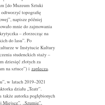
tam [do Muzeum Sztuki
ę odtworzyć topografię
owej”, napisze później
howało mnie do zajmowania
krytyczka – złorzecząc na
kich do lasu”. Po
ulturze w Instytucie Kultury
zenia studenckich staży –
 dziesięć złotych za
łam na sztuce”) i
zaplecza
.
ku”, w latach 2019–2021
ktorka działu „Teatr”.
 a także autorka pogłębionych
j Miejsce”
,
„Szumie”
,