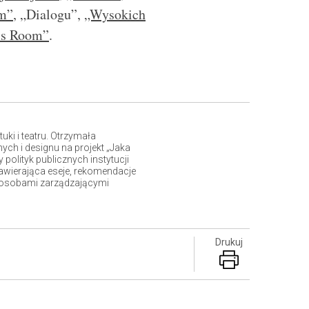
m”
, „Dialogu”,
„Wysokich
ls Room”
.
ki i teatru. Otrzymała
ych i designu na projekt „Jaka
 polityk publicznych instytucji
awierająca eseje, rekomendacje
az osobami zarządzającymi
Drukuj