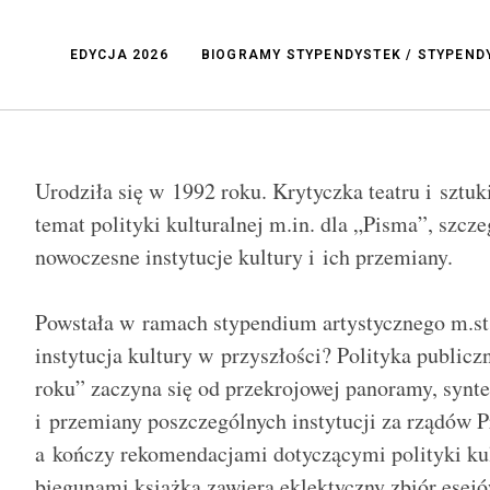
EDYCJA 2026
BIOGRAMY STYPENDYSTEK / STYPEN
Urodziła się w 1992 roku. Krytyczka teatru i sztuki
temat polityki kulturalnej m.in. dla „Pisma”, szcze
nowoczesne instytucje kultury i ich przemiany.
Powstała w ramach stypendium artystycznego m.st
instytucja kultury w przyszłości? Polityka publiczn
roku” zaczyna się od przekrojowej panoramy, synte
i przemiany poszczególnych instytucji za rządów P
a kończy rekomendacjami dotyczącymi polityki ku
biegunami książka zawiera eklektyczny zbiór esejó