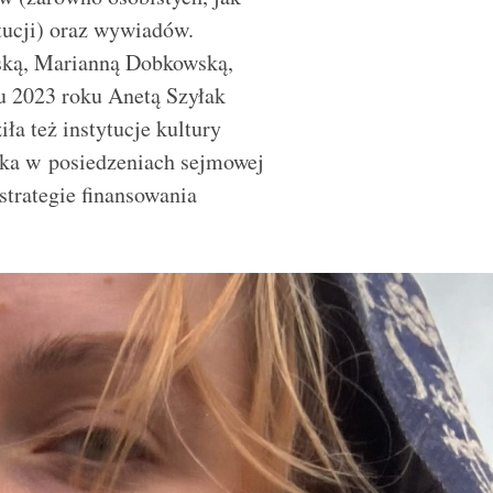
ytucji) oraz wywiadów.
ską, Marianną Dobkowską,
u 2023 roku Anetą Szyłak
ła też instytucje kultury
czka w posiedzeniach sejmowej
strategie finansowania