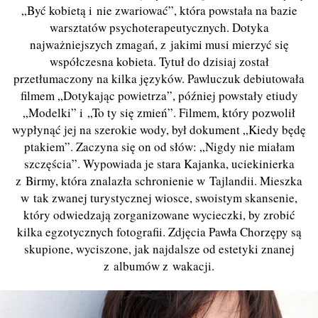
„Być kobietą i nie zwariować”, która powstała na bazie
warsztatów psychoterapeutycznych. Dotyka
najważniejszych zmagań, z jakimi musi mierzyć się
współczesna kobieta. Tytuł do dzisiaj został
przetłumaczony na kilka języków. Pawluczuk debiutowała
filmem „Dotykając powietrza”, później powstały etiudy
„Modelki” i „To ty się zmień”. Filmem, który pozwolił
wypłynąć jej na szerokie wody, był dokument „Kiedy będę
ptakiem”. Zaczyna się on od słów: „Nigdy nie miałam
szczęścia”. Wypowiada je stara Kajanka, uciekinierka
z Birmy, która znalazła schronienie w Tajlandii. Mieszka
w tak zwanej turystycznej wiosce, swoistym skansenie,
który odwiedzają zorganizowane wycieczki, by zrobić
kilka egzotycznych fotografii. Zdjęcia Pawła Chorzępy są
skupione, wyciszone, jak najdalsze od estetyki znanej
z albumów z wakacji.