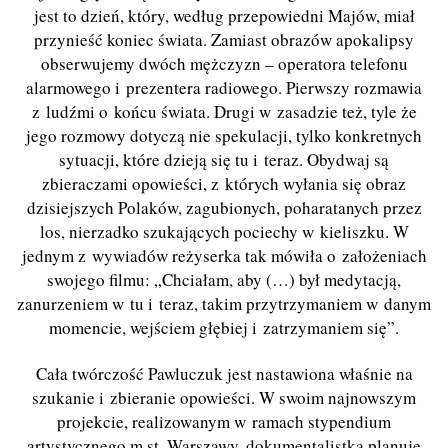
jest to dzień, który, według przepowiedni Majów, miał
przynieść koniec świata. Zamiast obrazów apokalipsy
obserwujemy dwóch mężczyzn – operatora telefonu
alarmowego i prezentera radiowego. Pierwszy rozmawia
z ludźmi o końcu świata. Drugi w zasadzie też, tyle że
jego rozmowy dotyczą nie spekulacji, tylko konkretnych
sytuacji, które dzieją się tu i teraz. Obydwaj są
zbieraczami opowieści, z których wyłania się obraz
dzisiejszych Polaków, zagubionych, poharatanych przez
los, nierzadko szukających pociechy w kieliszku. W
jednym z wywiadów reżyserka tak mówiła o założeniach
swojego filmu: „Chciałam, aby (…) był medytacją,
zanurzeniem w tu i teraz, takim przytrzymaniem w danym
momencie, wejściem głębiej i zatrzymaniem się”.
Cała twórczość Pawluczuk jest nastawiona właśnie na
szukanie i zbieranie opowieści. W swoim najnowszym
projekcie, realizowanym w ramach stypendium
artystycznego m.st. Warszawy, dokumentalistka planuje