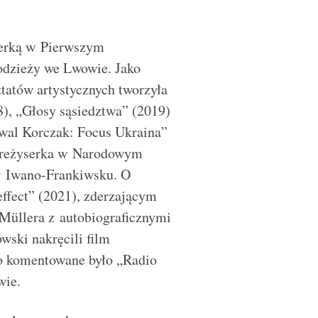
serką w Pierwszym
odzieży we Lwowie. Jako
ztatów artystycznych tworzyła
8), „Głosy sąsiedztwa” (2019)
wal Korczak: Focus Ukraina”
o reżyserka w Narodowym
 Iwano-Frankiwsku. O
ffect” (2021), zderzającym
Müllera z autobiograficznymi
wski nakręcili film
o komentowane było „Radio
wie.