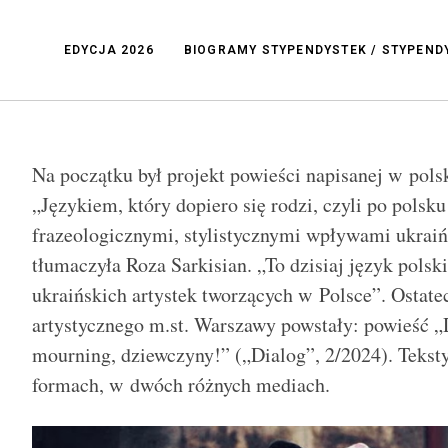
EDYCJA 2026
BIOGRAMY STYPENDYSTEK / STYPEN
Na początku był projekt powieści napisanej w pols
„Językiem, który dopiero się rodzi, czyli po polsk
frazeologicznymi, stylistycznymi wpływami ukraiń
tłumaczyła Roza Sarkisian. „To dzisiaj język polskie
ukraińskich artystek tworzących w Polsce”. Ostat
artystycznego m.st. Warszawy powstały: powieść 
mourning, dziewczyny!” („Dialog”, 2/2024). Tekst
formach, w dwóch różnych mediach.