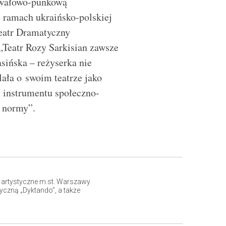
nawałowo-punkową
w ramach ukraińsko-polskiej
Teatr Dramatyczny
„Teatr Rozy Sarkisian zawsze
sińska – reżyserka nie
lała o swoim teatrze jako
ę instrumentu społeczno-
 normy”.
 artystyczne m.st. Warszawy
yczną „Dyktando”, a także