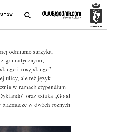
DYSTÓW
kiej odmianie surżyka.
u z gramatycznymi,
skiego i rosyjskiego” –
j ulicy, ale też język
ecznie w ramach stypendium
„Dyktando” oraz sztuka „Good
y bliźniacze w dwóch różnych