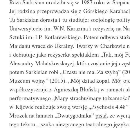
Roza Sarkisian urodziła się w 1987 roku w Stepana
Jej rodzina przeprowadza się z Górskiego Karabac
Tu Sarkisian dorasta i tu studiuje: socjologię pol
Uniwersytecie im. W.N. Karazina i reżyserię na 
Sztuki im. I.P. Kotlarewskiego. Potem odbywa sta
Majdanu wraca do Ukrainy. Tworzy w Charkowie ni
i debiutuje jako reżyserka spektaklem „Tak, mój 
Alexandry Malatskovskayej, która zostanie jej czę
potem Sarkisian robi „Czasu nie ma. Za szybą” (
Muzeum wojny” (2015). „Mój dziad kopał. Mój ojci
współreżyseruje z Agnieszką Błońską w ramach uk
performatywnego „Mapy strachu/mapy tożsamości”
w Kijowie realizuje swoją wersję „Psychosis 4.48”
Mrozek na łamach „Dwutygodnika”
pisał
, że wyci
tego tekstu, „szuka niezgranego teatralnego język