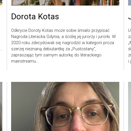
Dorota Kotas
Odkrycie Doroty Kotas może sobie śmiało przypisać
U
Nagroda Literacka Gdynia, a ściślej jej jurorzy i jurorki. W
z
2020 roku zdecydowali się nagrodzić w kategorii proza
„
..
szerzej nieznaną debiutantkę za „Pustostany”,
d
zapraszając tym samym autorkę do literackiego
z
mainstreamu...
i