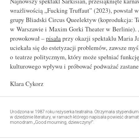
Najnowszy spektakl Sarkisian, przesiąknięte kar
wrażliwością „Fucking Truffaut” (2023), powstał 
grupy Bliadski Circus Queelektyw (koprodukcja: 
w Warszawie i Maxim Gorki Theater w Berlinie). 
prowokował –
pisała
przy okazji spektaklu Maria Ja
uciekała się do estetyzacji problemów, zawsze myś
o teatrze politycznym, który może spełniać funkcj
kulturowego wpływu i próbować podważać zastane
Klara Cykorz
Urodzona w 1987 roku reżyserka teatralna. Otrzymała stypendium
w dziedzinie literatury, w ramach którego napisała powieść dramat
monodram „Good mourning, dziewczyny!”.