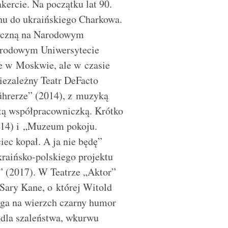
kercie. Na początku lat 90.
hu do ukraińskiego Charkowa.
ityczną na Narodowym
Narodowym Uniwersytecie
że w Moskwie, ale w czasie
ezależny Teatr DeFacto
Führerze” (2014), z muzyką
stą współpracowniczką. Krótko
2014) i „Muzeum pokoju.
ec kopał. A ja nie będę”
raińsko-polskiego projektu
 (2017). W Teatrze „Aktor”
 Sary Kane, o której Witold
ąga na wierzch czarny humor
a dla szaleństwa, wkurwu