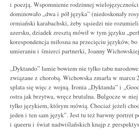
i poezją. Wspomnienie rodzinnej wielojęzycznośc
dominowało „dwa i pół języka” (niedoskonały rosy
ormiański karabachski, żeby sąsiedzi nie rozumieli
azersku, dziadek zresztą mówił w tym języku „perfe
korespondencja miłosna na przecięciu języków, bo j
umieraniu i śmierci partnerki, Joanny Wichowskiej
„Dyktando” łamie bowiem nie tylko tabu narodowe, 
związane z chorobą. Wichowska zmarła w marcu 20
splata się więc z wojną. Ironia „Dyktanda” i „Goo
ostra jak brzytwa, wręcz brutalna. Bulgocze w niej
tylko językiem, którym mówią. Chociaż jeżeli chod
jeden i ten sam język”. Jest tu też barwny portret 
i queeru i świat nadwiślańskich knajp z perspekt