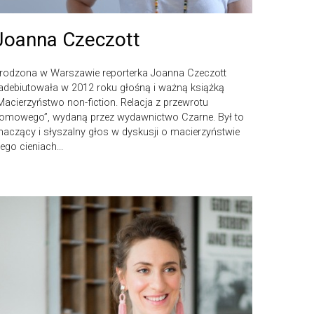
Joanna Czeczott
rodzona w Warszawie reporterka Joanna Czeczott
adebiutowała w 2012 roku głośną i ważną książką
Macierzyństwo non-fiction. Relacja z przewrotu
omowego”, wydaną przez wydawnictwo Czarne. Był to
naczący i słyszalny głos w dyskusji o macierzyństwie
 jego cieniach...