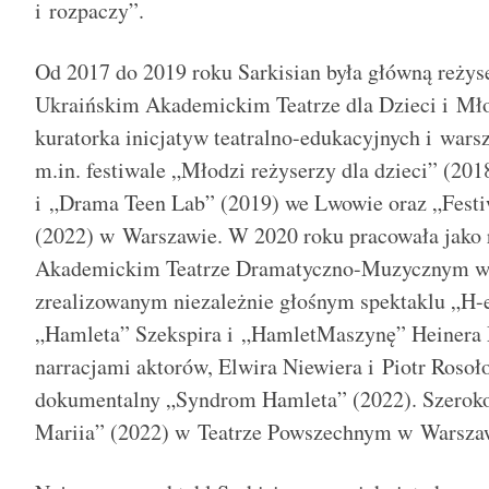
i rozpaczy”.
Od 2017 do 2019 roku Sarkisian była główną reży
Ukraińskim Akademickim Teatrze dla Dzieci i Mł
kuratorka inicjatyw teatralno-edukacyjnych i wars
m.in. festiwale „Młodzi reżyserzy dla dzieci” (201
i „Drama Teen Lab” (2019) we Lwowie oraz „Festi
(2022) w Warszawie. W 2020 roku pracowała jak
Akademickim Teatrze Dramatyczno-Muzycznym w
zrealizowanym niezależnie głośnym spektaklu „H-e
„Hamleta” Szekspira i „HamletMaszynę” Heinera 
narracjami aktorów, Elwira Niewiera i Piotr Rosoło
dokumentalny „Syndrom Hamleta” (2022). Szerok
Mariia” (2022) w Teatrze Powszechnym w Warsza