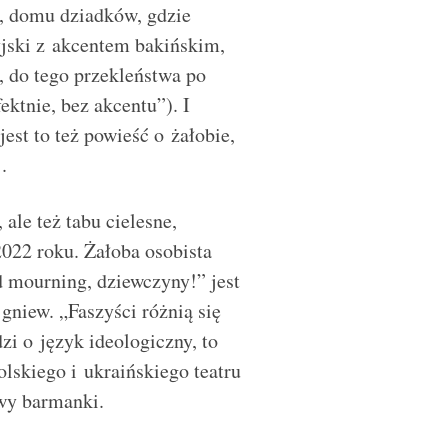
i, domu dziadków, gdzie
jski z akcentem bakińskim,
, do tego przekleństwa po
ktnie, bez akcentu”). I
est to też powieść o żałobie,
.
ale też tabu cielesne,
22 roku. Żałoba osobista
d mourning, dziewczyny!” jest
 gniew. „Faszyści różnią się
zi o język ideologiczny, to
polskiego i ukraińskiego teatru
ywy barmanki.