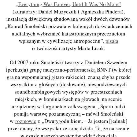
„Everything Was Forever, Until It Was No More”
(kuratorzy: Daniel Muzyczuk i Agnieszka Pindera),
instalacją dźwiękową zbudowaną wokół dwóch dzwonów.
„Konrad Smoleński pozwala w kolejnych doświadczeniach
audialnych wybrzmieć katastroficznym przeczuciom
wpisanym w cywilizację antropocenu”,
pisała
o twórczości artysty Marta Lisok.
Od 2007 roku Smoleński tworzy z Danielem Szwedem
(perkusja) grupę muzyczno-performerską BNNT (w której
gra na wspomnianej gitaro-rakiecie), znaną chyba przede
wszystkim z głośnych (dosłownie), niespodziewanych
soundbombingowych występów w przestrzeniach
miejskich, w kominiarkach na głowach, na scenie
urządzonej w furgonetce volkswagena. „Sporo ludzi
pomija warstwę pozamuzyczną – mówił Smoleński
w
rozmowie
z „Dwutygodnikiem. – Ja jestem [jednak]
przekonany, że wszystko ze sobą działa. To, że na scenie
w czasie naszych występów widać dwa ciała