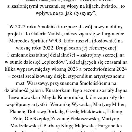
z zasłoniętymi twarzami, są włosy na kijach, światło... to
wpływa na to, jak słyszymy”.
W 2022 roku Smoleński rozpoczął swój nowy mobilny
projekt. To Galeria
Vanish
, mieszcząca się w furgonetce
Mercedes Sprinter W903, która ruszyła (dosłownie) na
wiosnę roku 2022. Drugi sezon jej efemerycznej
i zmiennokształtnej działalności – zakrojony szerzej, na
w sumie dziesięć „epizodów”, składających się czasami na
kilka wypraw, między wiosną 2023 a przedwiośniem 2024
– został zrealizowany dzięki stypendium artystycznemu
m.st. Warszawy, przyznanemu Smoleńskiemu na
działalność galerii. Kuratorkami tego sezonu zostały Jagna
Lewandowska i Magda Komornicka, które zaprosiły do
współpracy artystki: Weronikę Wysocką, Martynę Miller,
Planetę, Dobrawę Borkałę, Gizelę Mickiewicz, Lilianę
Zeic, Olę Rzepkę, Zuzannę Piekoszewską, Martynę
Modzelewską i Barbarę Kingę Majewską. Furgonetka