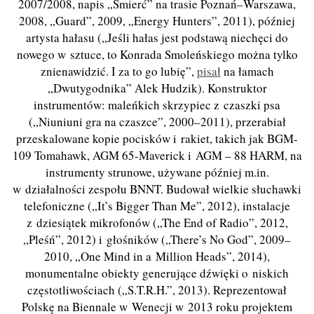
2007/2008, napis „Śmierć” na trasie Poznań–Warszawa,
2008, „Guard”, 2009, „Energy Hunters”, 2011), później
artysta hałasu („Jeśli hałas jest podstawą niechęci do
nowego w sztuce, to Konrada Smoleńskiego można tylko
znienawidzić. I za to go lubię”,
pisał
na łamach
„Dwutygodnika” Alek Hudzik). Konstruktor
instrumentów: maleńkich skrzypiec z czaszki psa
(„Niuniuni gra na czaszce”, 2000–2011), przerabiał
przeskalowane kopie pocisków i rakiet, takich jak BGM-
109 Tomahawk, AGM 65-Maverick i AGM – 88 HARM, na
instrumenty strunowe, używane później m.in.
w działalności zespołu BNNT. Budował wielkie słuchawki
telefoniczne („It’s Bigger Than Me”, 2012), instalacje
z dziesiątek mikrofonów („The End of Radio”, 2012,
„Pleśń”, 2012) i głośników („There’s No God”, 2009–
2010, „One Mind in a Million Heads”, 2014),
monumentalne obiekty generujące dźwięki o niskich
częstotliwościach („S.T.R.H.”, 2013). Reprezentował
Polskę na Biennale w Wenecji w 2013 roku projektem