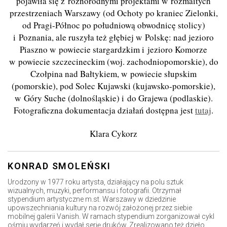
pojawiła się z różnorodnymi projektami w rozmaitych
przestrzeniach Warszawy (od Ochoty po kraniec Zielonki,
od Pragi-Północ po południową obwodnicę stolicy)
i Poznania, ale ruszyła też głębiej w Polskę: nad jezioro
Piaszno w powiecie stargardzkim i jezioro Komorze
w powiecie szczecineckim (woj. zachodniopomorskie), do
Czołpina nad Bałtykiem, w powiecie słupskim
(pomorskie), pod Solec Kujawski (kujawsko-pomorskie),
w Góry Suche (dolnośląskie) i do Grajewa (podlaskie).
Fotograficzna dokumentacja działań dostępna jest
tutaj
.
Klara Cykorz
KONRAD SMOLEŃSKI
Urodzony w 1977 roku artysta, działający na polu sztuk
wizualnych, muzyki, performansu i fotografii. Otrzymał
stypendium artystyczne m.st. Warszawy w dziedzinie
upowszechniania kultury na rozwój założonej przez siebie
mobilnej galerii Vanish. W ramach stypendium zorganizował cykl
ośmiu wydarzeń i wydał serię druków. Zrealizowano też dzieło