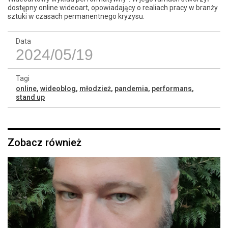
dostępny online wideoart, opowiadający o realiach pracy w branży
sztuki w czasach permanentnego kryzysu.
Data
2024/05/19
Tagi
online
,
wideoblog
,
młodzież
,
pandemia
,
performans
,
stand up
Zobacz również