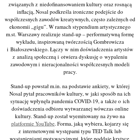
związanych z niedofinansowaniem kultury oraz rosnącą
inflacją, Nosal podkreśla ironiczne podejście do
współczesnych zawodów kreatywnych, często zależnych od
ekonomii „gigu”. W ramach stypendium artystycznego
m.st. Warszawy realizuje stand-up – performatywną formę
wykładu, inspirowaną twórczością Gombrowicza
i Białoszewskiego. Łączy w nim doświadczenia artystów
z analizą społeczną i otwiera dyskusję o wypaleniu
zawodowym i nieracjonalności współczesnych modeli
pracy.
Stand-up powstał m.in. na podstawie ankiety, w której
Nosal pytał pracowników kultury, w jaki sposób na ich
sytuację wpłynęła pandemia COVID-19, a także o ich
doświadczenia odbioru wytwarzanej wówczas online
kultury. Stand-up został wyemitowany na żywo na
platformie YouTube
. Forma, jaką wybiera, kojarzy się
z internetowymi występami typu TED Talk lub
wystąpieniami motywacyjnymi, które poddaje krytyce.