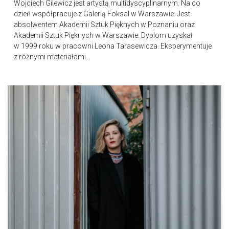
Wojciech Gilewicz jest artystą multidyscyplinarnym. Na co
dzień współpracuje z Galerią Foksal w Warszawie. Jest
absolwentem Akademii Sztuk Pięknych w Poznaniu oraz
Akademii Sztuk Pięknych w Warszawie. Dyplom uzyskał
w 1999 roku w pracowni Leona Tarasewicza. Eksperymentuje
z różnymi materiałami...