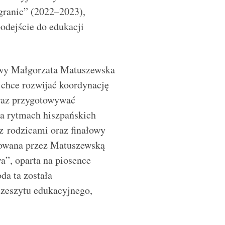
granic” (2022–2023),
odejście do edukacji
awy Małgorzata Matuszewska
 chce rozwijać koordynację
oraz przygotowywać
na rytmach hiszpańskich
 z rodzicami oraz finałowy
cowana przez Matuszewską
”, oparta na piosence
a ta została
 zeszytu edukacyjnego,