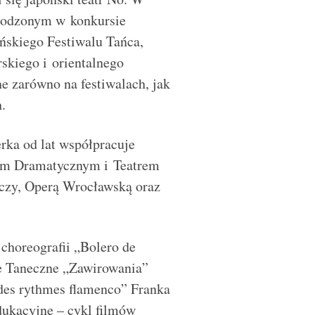
grodzonym w konkursie
skiego Festiwalu Tańca,
skiego i orientalnego
ne zarówno na festiwalach, jak
.
rka od lat współpracuje
rem Dramatycznym i Teatrem
zy, Operą Wrocławską oraz
choreografii „Bolero de
je Taneczne „Zawirowania”
 des rythmes flamenco” Franka
dukacyjne – cykl filmów