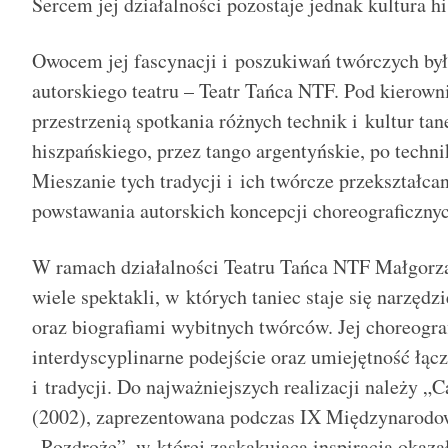
Sercem jej działalności pozostaje jednak kultura h
Owocem jej fascynacji i poszukiwań twórczych by
autorskiego teatru – Teatr Tańca NTF. Pod kierownic
przestrzenią spotkania różnych technik i kultur ta
hiszpańskiego, przez tango argentyńskie, po techn
Mieszanie tych tradycji i ich twórcze przekształca
powstawania autorskich koncepcji choreograficznyc
W ramach działalności Teatru Tańca NTF Małgorz
wiele spektakli, w których taniec staje się narzędz
oraz biografiami wybitnych twórców. Jej choreogra
interdyscyplinarne podejście oraz umiejętność łącz
i tradycji. Do najważniejszych realizacji należy „
(2002), zaprezentowana podczas IX Międzynarodo
„Rozdroże”, w której zaskakującą inspiracją okazał