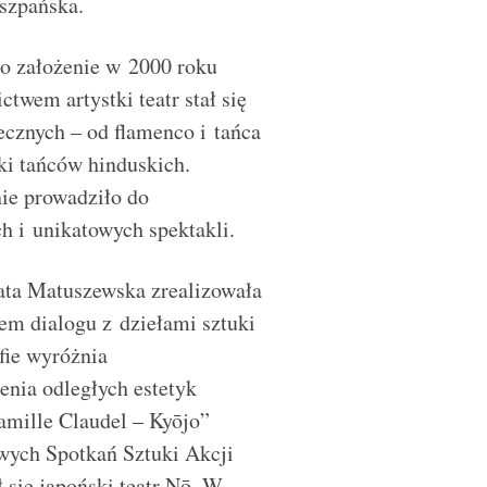
iszpańska.
ło założenie w 2000 roku
twem artystki teatr stał się
necznych – od flamenco i tańca
iki tańców hinduskich.
nie prowadziło do
h i unikatowych spektakli.
ata Matuszewska zrealizowała
iem dialogu z dziełami sztuki
fie wyróżnia
enia odległych estetyk
Camille Claudel – Kyōjo”
wych Spotkań Sztuki Akcji
 się japoński teatr Nō. W