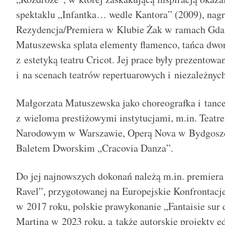
spektaklu „Infantka… wedle Kantora” (2009), na
Rezydencja/Premiera w Klubie Żak w ramach Gdań
Matuszewska splata elementy flamenco, tańca dwor
z estetyką teatru Cricot. Jej prace były prezentowa
i na scenach teatrów repertuarowych i niezależnych
Małgorzata Matuszewska jako choreografka i tance
z wieloma prestiżowymi instytucjami, m.in. Teat
Narodowym w Warszawie, Operą Nova w Bydgoszc
Baletem Dworskim „Cracovia Danza”.
Do jej najnowszych dokonań należą m.in. premiera 
Ravel”, przygotowanej na Europejskie Konfrontac
w 2017 roku, polskie prawykonanie „Fantaisie sur
Martina w 2023 roku, a także autorskie projekty e