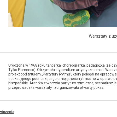
Warsztaty z uży
Urodzona w 1968 roku tancerka, choreografka, pedagożka, założy
Tylko Flamenco). Otrzymała stypendium artystyczne m.st. Warsz
projekt pod tytułem „Partytury Rytmu”, który polegał na opracow
edukacyjnego podnoszącego umiejętności rytmiczne w oparciu o s
hiszpańskie. Autorka stworzyła partytury rytmiczne, scenariusz lek
przeprowadziła warsztaty i zorganizowała otwarty pokaz.
wiczenia