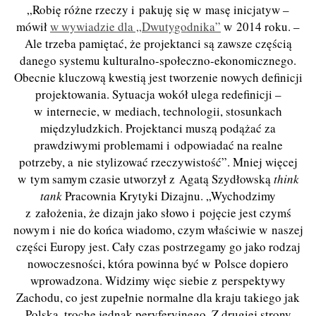
„Robię różne rzeczy i pakuję się w masę inicjatyw –
mówił
w wywiadzie dla „Dwutygodnika”
w 2014 roku. –
Ale trzeba pamiętać, że projektanci są zawsze częścią
danego systemu kulturalno-społeczno-ekonomicznego.
Obecnie kluczową kwestią jest tworzenie nowych definicji
projektowania. Sytuacja wokół ulega redefinicji –
w internecie, w mediach, technologii, stosunkach
międzyludzkich. Projektanci muszą podążać za
prawdziwymi problemami i odpowiadać na realne
potrzeby, a nie stylizować rzeczywistość”. Mniej więcej
w tym samym czasie utworzył z Agatą Szydłowską
think
tank
Pracownia Krytyki Dizajnu. „Wychodzimy
z założenia, że dizajn jako słowo i pojęcie jest czymś
nowym i nie do końca wiadomo, czym właściwie w naszej
części Europy jest. Cały czas postrzegamy go jako rodzaj
nowoczesności, która powinna być w Polsce dopiero
wprowadzona. Widzimy więc siebie z perspektywy
Zachodu, co jest zupełnie normalne dla kraju takiego jak
Polska, trochę jednak peryferyjnego. Z drugiej strony