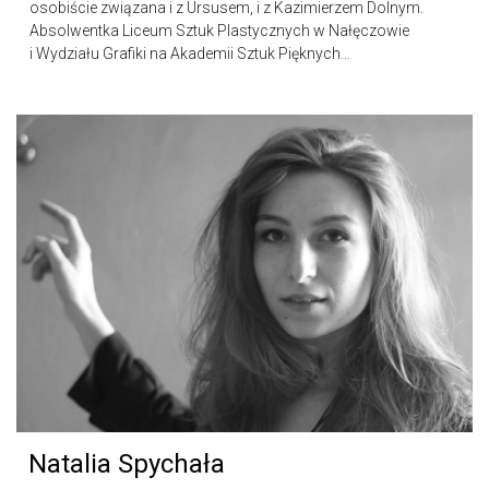
osobiście związana i z Ursusem, i z Kazimierzem Dolnym.
Absolwentka Liceum Sztuk Plastycznych w Nałęczowie
i Wydziału Grafiki na Akademii Sztuk Pięknych…
Natalia Spychała