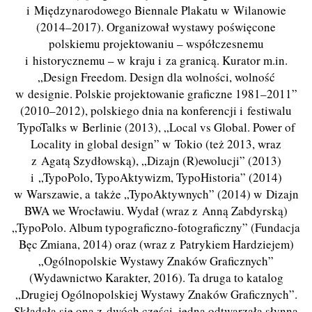
i Międzynarodowego Biennale Plakatu w Wilanowie
(2014–2017). Organizował wystawy poświęcone
polskiemu projektowaniu – współczesnemu
i historycznemu – w kraju i za granicą. Kurator m.in.
„Design Freedom. Design dla wolności, wolność
w designie. Polskie projektowanie graficzne 1981–2011”
(2010–2012), polskiego dnia na konferencji i festiwalu
TypoTalks w Berlinie (2013), „Local vs Global. Power of
Locality in global design” w Tokio (też 2013, wraz
z Agatą Szydłowską), „Dizajn (R)ewolucji” (2013)
i „TypoPolo, TypoAktywizm, TypoHistoria” (2014)
w Warszawie, a także „TypoAktywnych” (2014) w Dizajn
BWA we Wrocławiu. Wydał (wraz z Anną Zabdyrską)
„TypoPolo. Album typograficzno-fotograficzny” (Fundacja
Bęc Zmiana, 2014) oraz (wraz z Patrykiem Hardziejem)
„Ogólnopolskie Wystawy Znaków Graficznych”
(Wydawnictwo Karakter, 2016). Ta druga to katalog
„Drugiej Ogólnopolskiej Wystawy Znaków Graficznych”.
Składała się ona z dwóch części, jedna odtwarzała słynną