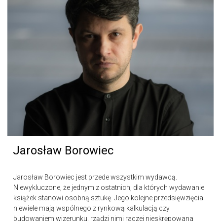
Jarosław Borowiec
Jarosław Borowiec jest przede wszystkim wydawcą.
Niewykluczone, że jednym z ostatnich, dla których wydawanie
książek stanowi osobną sztukę. Jego kolejne przedsięwzięcia
niewiele mają wspólnego z rynkową kalkulacją czy
budowaniem wizerunku, rządzi nimi raczej nieskrępowana