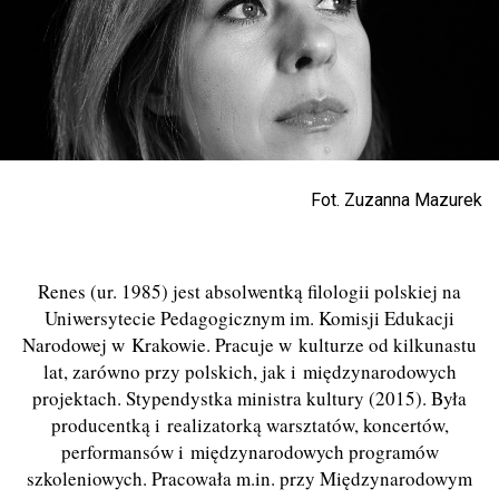
Fot. Zuzanna Mazurek
Renes (ur. 1985) jest absolwentką filologii polskiej na
Uniwersytecie Pedagogicznym im. Komisji Edukacji
Narodowej w Krakowie. Pracuje w kulturze od kilkunastu
lat, zarówno
przy
polskich, jak i międzynarodowych
projektach. Stypendystka
m
inistra
k
ultury (2015). Była
producentką i realizatorką warsztatów, koncertó
w,
performans
ów i międzynarodowych programów
szkoleniowych. Pracowała m.in. przy Międzynarodowym