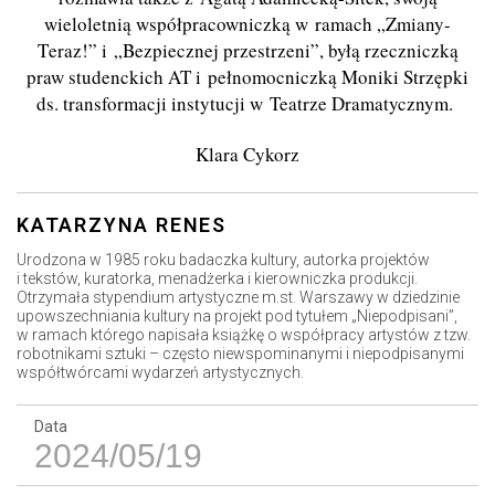
wieloletnią współpracowniczką w ramach „Zmiany-
T
eraz!
” i „Bezpiecznej przestrzeni”, byłą rzeczniczką
praw studenckich AT i pełnomocniczką Moniki Strzępki
ds. transformacji instytucji w Teatrze Dramatycznym.
Klara Cykorz
KATARZYNA RENES
Urodzona w 1985 roku badaczka kultury, autorka projektów
i tekstów, kuratorka, menadżerka i kierowniczka produkcji.
Otrzymała stypendium artystyczne m.st. Warszawy w dziedzinie
upowszechniania kultury na projekt pod tytułem „Niepodpisani”,
w ramach którego napisała książkę o współpracy artystów z tzw.
robotnikami sztuki – często niewspominanymi i niepodpisanymi
współtwórcami wydarzeń artystycznych.
Data
2024/05/19