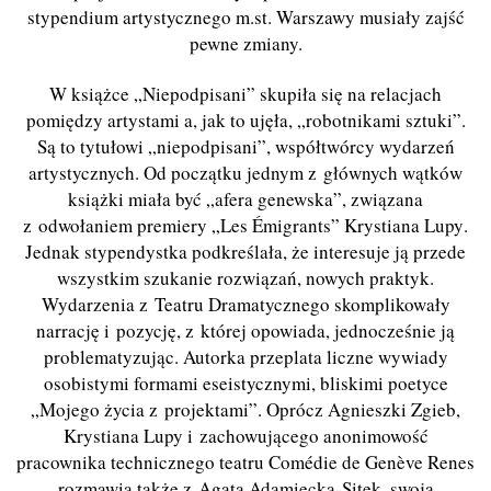
stypendium artystycznego m.st. Warszawy musiały zajść
pewne zmiany.
W książce „Niepodpisani” skupiła się na relacjach
pomiędzy artystami a, jak
to uj
ęła, „robotnikami sztuki”.
Są to tytułowi „niepodpisani”, współtwórcy wydarzeń
artystycznych. Od początku jednym z głównych wątków
książki miała być „afera genewska”, związana
z odwołaniem premiery „
Les Émigrants
”
Krystiana Lupy
.
Jednak stypendystka podkreślała, że interesuje ją przede
wszystkim szukanie rozwiązań, nowych praktyk.
Wydarzenia z Teatru Dramatycznego skomplikowały
narrację i pozycję, z której opowiada, jednocześnie ją
problematyzując. Autorka przeplata liczne wywiady
osobistymi formami eseistycznymi, bliskimi poetyce
„Mojego życia z projektami”. Oprócz Agnieszki
Zgieb,
Krystian
a Lupy i zachowującego anonimowość
pracownika technicznego teatru Com
é
die de Gen
è
ve Renes
rozmawia także z Agatą Adamiecką-Sitek, swoją