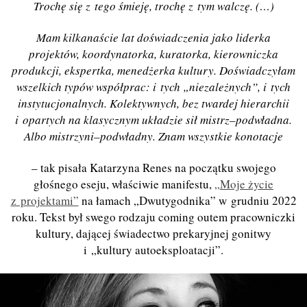
Trochę się z tego śmieję
, troch
ę z tym walczę.
(
…
)
Mam kilkanaście lat doświadczenia jako liderka
projektów, koordynatorka, kuratorka, kierowniczka
produkcji, ekspertka, men
e
dżerka kultury. Doświadczyłam
wszelkich typów współprac: i tych „niezależnych”, i tych
instytucjonalnych. Kolektywnych, bez twardej hierarchii
i opartych na klasycznym układzie sił mistrz–podwładna.
Albo mistrzyni–podwładny. Znam wszystkie konotacje
– tak pisała Katarzyna Renes na początku swojego
głośnego eseju, właściwie manifestu,
„Moje życie
z projektami”
na ł
amach
„Dwutygodnika” w grudniu 2022
roku. Tekst był swego rodzaju coming outem pracowniczki
kultury, dającej świadectwo prekaryjnej gonitwy
i „kultury autoeksploatacji”.