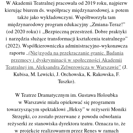
W Akademii Teatralnej pracowała od 2019 roku, najpierw
kierując biurem ds. współpracy międzynarodowej, a potem
także jako wykładowczyni. Współtworzyła tam
międzynarodowy program edukacyjny „Zmiana-T
eraz!
”
(od 2020 roku) i „Bezpieczną przestrzeń. Dobre praktyki
i narzędzia służące transformacji kształcenia teatralnego”
(2022). Współkierowniczka administracyjno-wykonawcza
raportu
„(Nie)zgoda na przekraczanie granic. Badania
przemocy i dyskryminacji w społeczności Akademii
Teatralnej im. Aleksandra Zelwerowicza w Warszawie”
(J.
Kubisa, M. Lewicki, J.
Orchowska, K. Rakowska, F.
Tuszko).
W Teatrze Dramatycznym im. Gustawa Holoubka
w Warszawie miała opiekować się programem
towarzyszącym spektaklowi „Heksy” w reżyserii Moniki
Strzępki
,
co
zostało przerwane z powodu odwołania
reżyserki ze stanowiska dyrektora teatru. Oznacza to, że
w projekcie realizowanym przez Renes w ramach