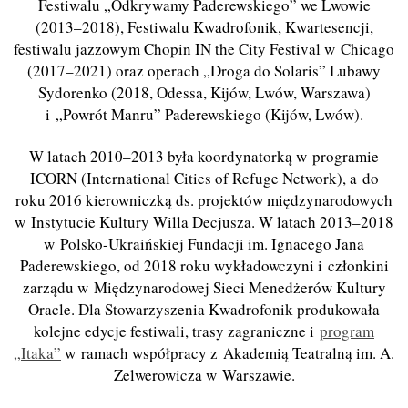
Festiwalu „Odkrywamy Paderewskiego” we Lwowie
(2013–2018), Festiwalu Kwadrofonik, Kwartesencji,
festiwalu jazzowym Chopin IN the City Festival w Chicago
(2017–2021) oraz operach „
Droga do Solaris
” Lubawy
Sydorenko (2018, Odessa, Kijów, Lwów, Warszawa)
i „Powrót Manru” Paderewskiego (Kijów, Lwów).
W latach 2010–2013 była
koordynatork
ą
w programie
ICORN (International Cities of Refuge Network)
, a do
roku 2016 kierowniczką ds. projektów międzynarodowych
w Instytucie Kultury Willa Decjusza. W latach 2013–2018
w Polsko-Ukraińskiej Fundacji im
.
Ignacego Jana
Paderewskiego, od 2018 roku wykładowczyni i członkini
zarządu w Międzynarodowej Sieci Menedżerów Kultury
Oracle. Dla Stowarzyszenia Kwadrofonik produkowała
kolejne edycje festiwali, trasy zagraniczne i
program
„Itaka”
w ramach współpracy z Akademią Teatralną im. A.
Zelwerowicza w Warszawie.