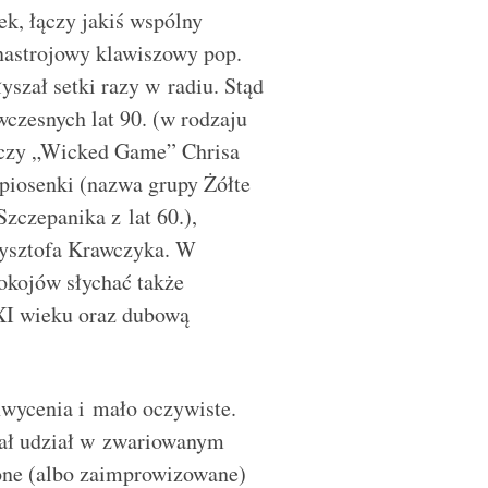
ek, łączy jakiś wspólny
nastrojowy klawiszowy pop.
yszał setki razy w radiu. Stąd
czesnych lat 90. (w rodzaju
m czy „Wicked Game” Chrisa
j piosenki (nazwa grupy Żółte
Szczepanika z lat 60.),
zysztofa Krawczyka. W
okojów słychać także
XI wieku oraz dubową
chwycenia i mało oczywiste.
rał udział w zwariowanym
zone (albo zaimprowizowane)