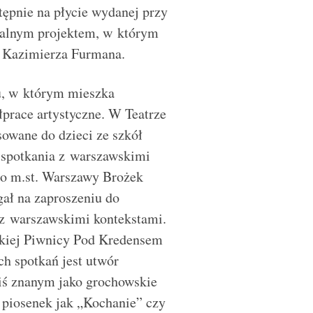
tępnie na płycie wydanej przy
okalnym projektem, w którym
ty Kazimierza Furmana.
u, w którym mieszka
łprace artystyczne. W Teatrze
owane do dzieci ze szkół
ż spotkania z warszawskimi
go m.st. Warszawy Brożek
gał na zaproszeniu do
 z warszawskimi kontekstami.
skiej Piwnicy Pod Kredensem
h spotkań jest utwór
ś znanym jako grochowskie
 piosenek jak „Kochanie” czy