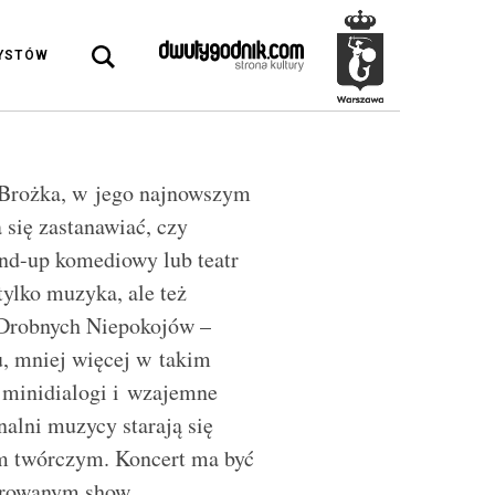
DYSTÓW
a Brożka, w jego najnowszym
 się zastanawiać, czy
tand-up komediowy lub teatr
ylko muzyka, ale też
 Drobnych Niepokojów –
u, mniej więcej w takim
 minidialogi i wzajemne
nalni muzycy starają się
tem twórczym. Koncert ma być
serowanym show.