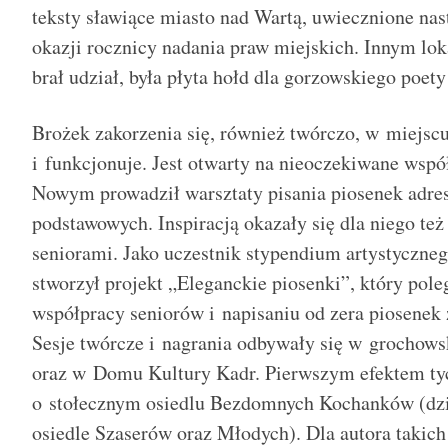
teksty sławiące miasto nad Wartą, uwiecznione nas
okazji rocznicy nadania praw miejskich. Innym l
brał udział, była płyta hołd dla gorzowskiego poe
Brożek zakorzenia się, również twórczo, w miejsc
i funkcjonuje. Jest otwarty na nieoczekiwane wspó
Nowym prowadził warsztaty pisania piosenek adres
podstawowych. Inspiracją okazały się dla niego te
seniorami. Jako uczestnik stypendium artystyczne
stworzył projekt „Eleganckie piosenki”, który pole
współpracy seniorów i napisaniu od zera piosenek
Sesje twórcze i nagrania odbywały się w grochow
oraz w Domu Kultury Kadr. Pierwszym efektem tyc
o stołecznym osiedlu Bezdomnych Kochanków (dzi
osiedle Szaserów oraz Młodych). Dla autora takich