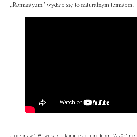
„Romantyzm” wydaje się to naturalnym tematem.
Urodzony w 1984 wokalista, kompozytor i producent. W 2021 rok