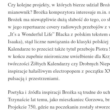
Czy kolejne projekty, w których bierze udział Broż
mianownik? Brożka kompozytora interesuje m.in. 
Brożek ma niewątpliwie dużą słabość do tego, co sł
w jego repertuarze covery radiowych przebojów z w
„It’s a Wonderful Life” Blacka z polskim tekste
Isaaka), stąd liczne nawiązania do klasyki polskie
Kalendarze to przecież także tytuł przeboju Piotra 
w końcu zupełnie nieironiczne uwielbienie dla Kr
twórczości Żółtych Kalendarzy czy Drobnych Niep
inspiracje hałaśliwym electropopem z początku X
pulsacją i przestrzeniami.
Poetyka i źródła inspiracji Brożka są trudne do u
Trzynaście lat temu, jako mieszkaniec Gorzowa, b
Projekcie 750, gdzie na poczekaniu zostały stwor