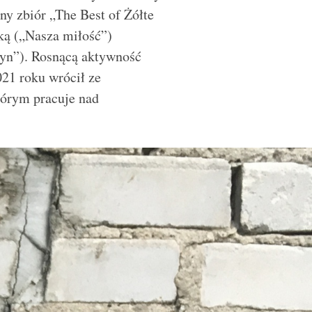
ny zbiór „The Best of Żółte
ką („Nasza miłość”)
zyn”). Rosnącą aktywność
21 roku wrócił ze
órym pracuje nad