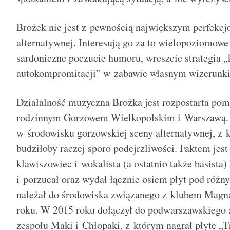
Brożek nie jest z pewnością największym perfekcjo
alternatywnej. Interesują go za to wielopoziomowe 
sardoniczne poczucie humoru, wreszcie strategia 
autokompromitacji” w zabawie własnym wizerunk
Działalność muzyczna Brożka jest rozpostarta po
rodzinnym Gorzowem Wielkopolskim i Warszawą. 
w środowisku gorzowskiej sceny alternatywnej, z 
budziłoby raczej sporo podejrzliwości. Faktem jest 
klawiszowiec i wokalista (a ostatnio także basista)
i porzucał oraz wydał łącznie osiem płyt pod róż
należał do środowiska związanego z klubem Magna
roku. W 2015 roku dołączył do podwarszawskiego
zespołu Maki i Chłopaki, z którym nagrał płytę „