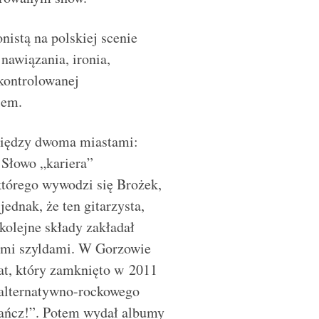
nistą na polskiej scenie
nawiązania, ironia,
„kontrolowanej
iem.
między dwoma miastami:
Słowo „kariera”
którego wywodzi się Brożek,
jednak, że ten gitarzysta,
 kolejne składy zakładał
nymi szyldami. W Gorzowie
t, który zamknięto w 2011
 alternatywno-rockowego
Tańcz!”. Potem wydał albumy