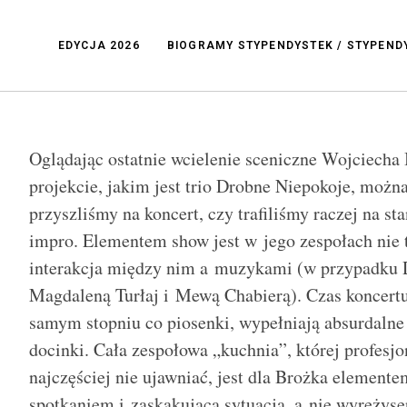
EDYCJA 2026
BIOGRAMY STYPENDYSTEK / STYPEN
Oglądając ostatnie wcielenie sceniczne Wojciech
projekcie, jakim jest trio Drobne Niepokoje, można
przyszliśmy na koncert, czy trafiliśmy raczej na s
impro. Elementem show jest w jego zespołach nie t
interakcja między nim a muzykami (w przypadku
Magdaleną Turłaj i Mewą Chabierą). Czas koncert
samym stopniu co piosenki, wypełniają absurdalne
docinki. Cała zespołowa „kuchnia”, której profesjo
najczęściej nie ujawniać, jest dla Brożka elemen
spotkaniem i zaskakującą sytuacją, a nie wyreży