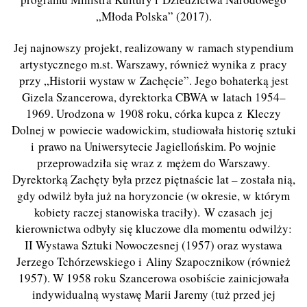
„Młoda Polska” (2017).
Jej najnowszy projekt, realizowany w ramach stypendium
artystycznego m.st. Warszawy, również wynika z pracy
przy „Historii wystaw w Zachęcie”. Jego bohaterką jest
Gizela Szancerowa, dyrektorka CBWA w latach 1954–
1969. Urodzona w 1908 roku, córka kupca z Kleczy
Dolnej w powiecie wadowickim, studiowała historię sztuki
i prawo na Uniwersytecie Jagiellońskim. Po wojnie
przeprowadziła się wraz z mężem do Warszawy.
Dyrektorką Zachęty była przez piętnaście lat – została nią,
gdy odwilż była już na horyzoncie (w okresie, w którym
kobiety raczej stanowiska traciły). W czasach jej
kierownictwa odbyły się kluczowe dla momentu odwilży:
II Wystawa Sztuki Nowoczesnej (1957) oraz wystawa
Jerzego Tchórzewskiego i Aliny Szapocznikow (również
1957). W 1958 roku Szancerowa osobiście zainicjowała
indywidualną wystawę Marii Jaremy (tuż przed jej