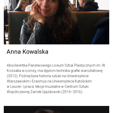
Anna Kowalska
Absolwentka Państwowego Liceum Sztuk Plastycznych im. W.
Kossaka w Łomży, ma dyplom technika grafiki warsztatowej
(2012). Później była historia sztuki na Uniwersytecie
Warszawskim i Erasmus na Uniwersytecie Katolickim
w Leuven. I praca: lekcje muzealne w Centrum Sztuki
Współczesnej Zamek Ujazdowski (2014–2016)...