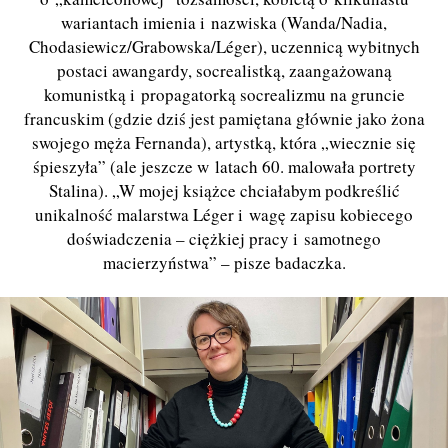
wariantach imienia i nazwiska (Wanda/Nadia,
Chodasiewicz/Grabowska/Léger), uczennicą wybitnych
postaci awangardy, socrealistką, zaangażowaną
komunistką i propagatorką socrealizmu na gruncie
francuskim (gdzie dziś jest pamiętana głównie jako żona
swojego męża Fernanda), artystką, która „wiecznie się
śpieszyła” (ale jeszcze w latach 60. malowała portrety
Stalina). „W mojej książce chciałabym podkreślić
unikalność malarstwa Léger i wagę zapisu kobiecego
doświadczenia – ciężkiej pracy i samotnego
macierzyństwa” – pisze badaczka.