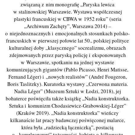
związaną z nim monografię „Paryska lewica
w stalinowskiej Warszawie. Wystawa współczesnej
plastyki francuskiej w CBWA w 1952 roku” (seria
„Archiwum Zachęty”, Warszawa 2014) –
o niejednoznacznych i emocjonalnych stosunkach polsko-
francuskich w pierwszej połowie lat 50., polskiej polityce
kulturalnej doby „klasycznego” socrealizmu, obrazach
zdejmowanych przez paryską policję i eksponowanych
w Warszawie, spotkaniu na jednej wystawie
komunizujących gigantów (Pablo Picasso, Henri Matisse,
Fernand Léger) i „nowych realistów” (André Fougeron,
Boris Taslitzky). Kuratorka wystawy „Czerwona materia.
Nadia Léger” (Muzeum Sztuki w Łodzi, 2018), jej
bohaterce poświęciła także książkę „Nadia konstruktorka.
Sztuka i komunizm Chodasiewicz-Grabowskiej-Léger”
(Kraków 2019). „Nadia konstruktorka” wieńczy
kilkanaście lat pracy badawczej poświęconej malarce,
która była „radziecką łączniczką”, postacią
o „kameleonowej” tożsamości, kobietą o kilkunastu