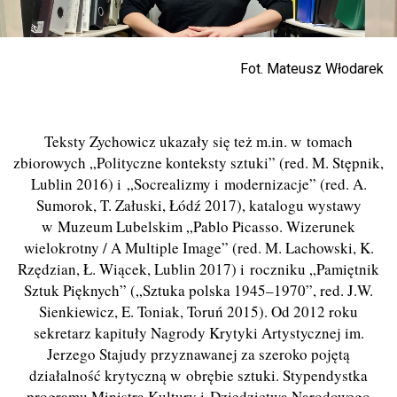
Fot. Mateusz Włodarek
Teksty Zychowicz ukazały się też m.in. w tomach
zbiorowych „Polityczne konteksty sztuki” (red. M. Stępnik,
Lublin 2016) i „Socrealizmy i modernizacje” (red. A.
Sumorok, T. Załuski, Łódź 2017), katalogu wystawy
w Muzeum Lubelskim „Pablo Picasso. Wizerunek
wielokrotny / A Multiple Image” (red. M. Lachowski, K.
Rzędzian, Ł. Wiącek, Lublin 2017) i roczniku „Pamiętnik
Sztuk Pięknych” („Sztuka polska 1945–1970”, red. J.W.
Sienkiewicz, E. Toniak, Toruń 2015). Od 2012 roku
sekretarz kapituły Nagrody Krytyki Artystycznej im.
Jerzego Stajudy przyznawanej za szeroko pojętą
działalność krytyczną w obrębie sztuki. Stypendystka
programu Ministra Kultury i Dziedzictwa Narodowego