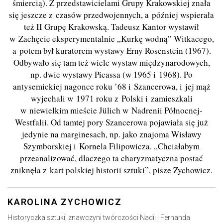
śmiercią). Z przedstawicielami Grupy Krakowskiej znała
się jeszcze z czasów przedwojennych, a później wspierała
też II Grupę Krakowską. Tadeusz Kantor wystawił
w Zachęcie eksperymentalnie „Kurkę wodną” Witkacego,
a potem był kuratorem wystawy Erny Rosenstein (1967).
Odbywało się tam też wiele wystaw międzynarodowych,
np. dwie wystawy Picassa (w 1965 i 1968). Po
antysemickiej nagonce roku ’68 i Szancerowa, i jej mąż
wyjechali w 1971 roku z Polski i zamieszkali
w niewielkim mieście Jülich w Nadrenii Północnej-
Westfalii. Od tamtej pory Szancerowa pojawiała się już
jedynie na marginesach, np. jako znajoma Wisławy
Szymborskiej i Kornela Filipowicza. „Chciałabym
przeanalizować, dlaczego ta charyzmatyczna postać
zniknęła z kart polskiej historii sztuki”, pisze Zychowicz.
KAROLINA ZYCHOWICZ
Historyczka sztuki, znawczyni twórczości Nadii i Fernanda