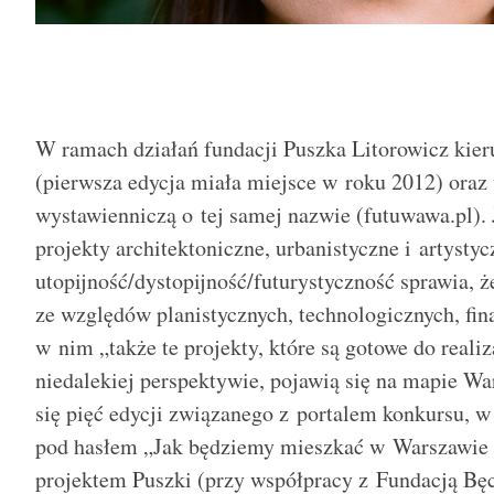
W ramach działań fundacji Puszka Litorowicz k
(pierwsza edycja miała miejsce w roku 2012) oraz 
wystawienniczą o tej samej nazwie (futuwawa.pl). J
projekty architektoniczne, urbanistyczne i artystyc
utopijność/dystopijność/futurystyczność sprawia, 
ze względów planistycznych, technologicznych, fi
w nim „także te projekty, które są gotowe do reali
niedalekiej perspektywie, pojawią się na mapie W
się pięć edycji związanego z portalem konkursu, w
pod hasłem „Jak będziemy mieszkać w Warszawie 
projektem Puszki (przy współpracy z Fundacją Bęc