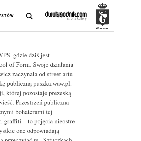
DYSTÓW
PS, gdzie dziś jest
ool of Form. Swoje działania
icz zaczynała od street artu
kę publiczną puszka.waw.pl.
i, której pozostaje prezeską
wieść. Przestrzeń publiczna
żnymi bohaterami tej
 graffiti – to pojęcia nieostre
zystkie one odpowiadają
a przeczytać w „Sztuczkach