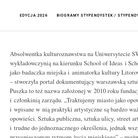
EDYCJA 2026
BIOGRAMY STYPENDYSTEK / STYPEN
Absolwentka kulturoznawstwa na Uniwersytecie SW
wykładowczynią na kierunku School of Ideas i Sch
jako badaczka miejska i animatorka kultury Litorow
– stworzyła portal dokumentujący warszawską sztu
Puszka to też nazwa założonej w 2010 roku fundacj
i członkinią zarządu. „Traktujemy miasto jako opo
i wpisane w nią praktyki artystyczne są bardzo wa
opowieści. Sztuka publiczna, sztuka ulicy, street art,
i trudne do jednoznacznego określenia, jednak ws
przyspieszonym rytmom życia miejskiego” – możn