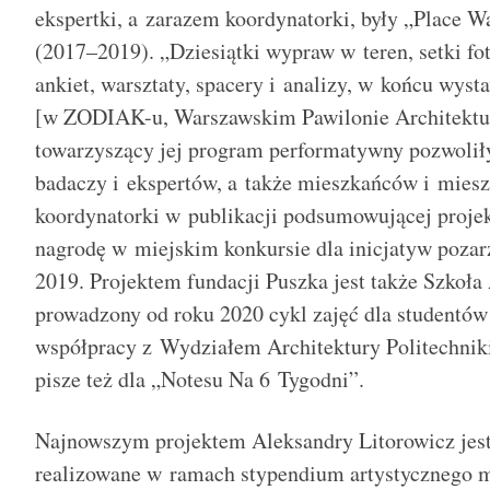
ekspertki, a zarazem koordynatorki, były „Place 
(2017–2019). „Dziesiątki wypraw w teren, setki foto
ankiet, warsztaty, spacery i analizy, w końcu wyst
[w ZODIAK-u, Warszawskim Pawilonie Architektury
towarzyszący jej program performatywny pozwolił
badaczy i ekspertów, a także mieszkańców i mies
koordynatorki w publikacji podsumowującej projek
nagrodę w miejskim konkursie dla inicjatyw poz
2019. Projektem fundacji Puszka jest także Szkoła
prowadzony od roku 2020 cykl zajęć dla studentów
współpracy z Wydziałem Architektury Politechnik
pisze też dla „Notesu Na 6 Tygodni”.
Najnowszym projektem Aleksandry Litorowicz jest
realizowane w ramach stypendium artystycznego m