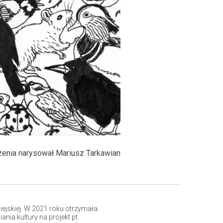
zenia narysował Mariusz Tarkawian
ejskiej. W 2021 roku otrzymała
ia kultury na projekt pt.