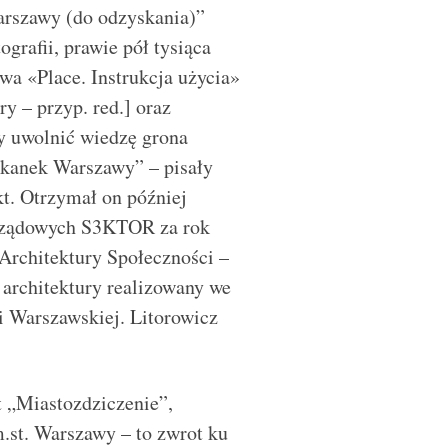
Warszawy (do odzyskania)”
grafii, prawie pół tysiąca
awa «Place. Instrukcja użycia»
 – przyp. red.] oraz
y uwolnić wiedzę grona
zkanek Warszawy” – pisały
t. Otrzymał on później
arządowych S3KTOR za rok
 Architektury Społeczności –
 architektury realizowany we
i Warszawskiej. Litorowicz
 „Miastozdziczenie”,
.st. Warszawy – to zwrot ku