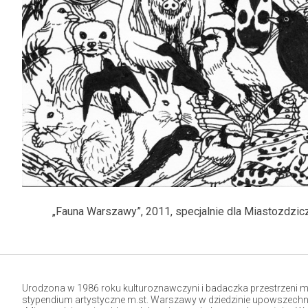
„Fauna Warszawy”, 2011, specjalnie dla Miastozdzic
Urodzona w 1986 roku kulturoznawczyni i badaczka przestrzeni mi
stypendium artystyczne m.st. Warszawy w dziedzinie upowszechnian