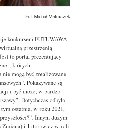
Fot. Michał Matraszek
ieruje konkursem FUTUWAWA
wirtualną przestrzenią
est to portal prezentujący
zne, „których
że nie mogą być zrealizowane
nansowych”. Pokazywane są
zacji i być może, w bardzo
arszawy”. Dotychczas odbyło
 tym ostatnia, w roku 2021,
przyszłości?”. Innym dużym
 Zmiana) i Litorowicz w roli