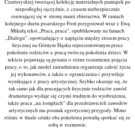
Czartoryskiej tworzącej kolekcję materialnych pamiątek po
niepodległej ojczyźnie, z czasem niebezpiecznie
osuwającej się w stronę manii zbieractwa. W ramach
kolejnego duetu pisarskiego Froń przygotował wraz z Ewą
Mikułą tekst „Praca, praca”, opublikowany na łamach
„Dialogu”, opowiadający o napięciu między etosem pracy
fizycznej na Górnym Śląsku reprezentowanym przez
pokolenie rodziców a pracą twórczą pokolenia dzieci. W
tekście pojawiają są pytania o różne rozumienie pojęcia
pracy, o to, jak model zatrudnienia organizuje całość życia
jej wykonawców, a także o ograniczenia i przywileje
wynikające z pracy artystycznej. Szybko okazuje się, że
tak samo jak dla pracujących fizycznie rodziców zawód
dramaturga wydaje się czymś trudnym do wyobrażenia,
także praca „na żomplach” dla przedstawicieli zawodów
artystycznych ma posmak egzotycznej przygody. Mimo
różnic w finale sztuki oba pokolenia potrafią spotkać się ze
sobą w rozmowie.