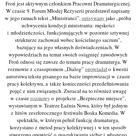
Froń jest aktywnym członkiem Pracowni Dramaturgicznej.
W czasie 9. Forum Młodej Reżyserii przedstawił napisany
w jego ramach tekst „Ministranci”,
opisywany
jako „próba
uchwycenia kondycji ministranta: męskości
i młodzieńczości, funkcjonujących w pozornie sztywnej
strukturze zachowań wobec kościelnego sacrum”,
bazujący na jego własnych doświadczeniach. W
wypowiedziach na temat swoich osiągnięć zawodowych
Froń odnosi się zawsze do tematu pracy dramaturga. W
rozmowie z czasopismem „Dialog”
opowiadał
o kwestii
autorstwa tekstu pisanego na bazie improwizacji w czasie
pracy kolektywu, a także konieczności przedefiniowania
pojęć z nim związanych. Zwracał na to również uwagę
w czasie
rozmowy
o projekcie „Bezpieczne miejsce”,
wystawianym w Teatrze Łaźnia Nowa, który był jednym
z hitów zeszłorocznego festiwalu Boska Komedia. W
spektaklu, w którym pełnił funkcję dramaturga,
korzystano z metod pracy kolektywnej i w ten sposób
stworzono opowieść o poszukiwaniu siebie i własnego