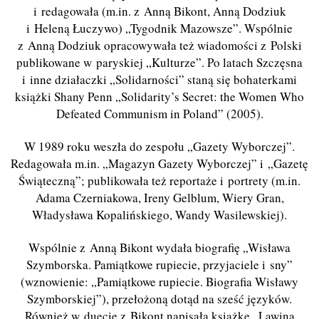
i redagowała (m.in. z Anną Bikont, Anną Dodziuk
i Heleną Łuczywo) „Tygodnik Mazowsze”. Wspólnie
z Anną Dodziuk opracowywała też wiadomości z Polski
publikowane w paryskiej „Kulturze”. Po latach Szczęsna
i inne działaczki „Solidarności” staną się bohaterkami
książki Shany Penn „Solidarity’s Secret: the Women Who
Defeated Communism in Poland” (2005).
W 1989 roku weszła do zespołu „Gazety Wyborczej”.
Redagowała m.in. „Magazyn Gazety Wyborczej” i „Gazetę
Świąteczną”; publikowała też reportaże i portrety (m.in.
Adama Czerniakowa, Ireny Gelblum, Wiery Gran,
Władysława Kopalińskiego, Wandy Wasilewskiej).
Wspólnie z Anną Bikont wydała biografię „Wisława
Szymborska. Pamiątkowe rupiecie, przyjaciele i sny”
(wznowienie: „Pamiątkowe rupiecie. Biografia Wisławy
Szymborskiej”), przełożoną dotąd na sześć języków.
Również w duecie z Bikont napisała książkę „Lawina