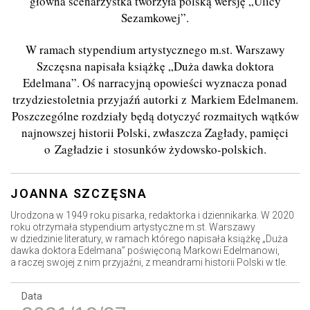
główna scenarzystka tworzyła polską wersję „Ulicy
Sezamkowej”.
W ramach stypendium artystycznego m.st. Warszawy
Szczęsna napisała książkę „Duża dawka doktora
Edelmana”. Oś narracyjną opowieści wyznacza ponad
trzydziestoletnia przyjaźń autorki z Markiem Edelmanem.
Poszczególne rozdziały będą dotyczyć rozmaitych wątków
najnowszej historii Polski, zwłaszcza Zagłady, pamięci
o Zagładzie i stosunków żydowsko-polskich.
JOANNA SZCZĘSNA
Urodzona w 1949 roku pisarka, redaktorka i dziennikarka. W 2020
roku otrzymała stypendium artystyczne m.st. Warszawy
w dziedzinie literatury, w ramach którego napisała książkę „Duża
dawka doktora Edelmana” poświęconą Markowi Edelmanowi,
a raczej swojej z nim przyjaźni, z meandrami historii Polski w tle.
Data