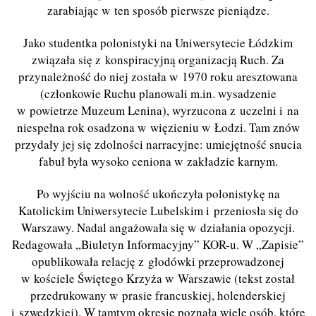
zarabiając w ten sposób pierwsze pieniądze.
Jako studentka polonistyki na Uniwersytecie Łódzkim
związała się z konspiracyjną organizacją Ruch. Za
przynależność do niej została w 1970 roku aresztowana
(członkowie Ruchu planowali m.in. wysadzenie
w powietrze Muzeum Lenina), wyrzucona z uczelni i na
niespełna rok osadzona w więzieniu w Łodzi. Tam znów
przydały jej się zdolności narracyjne: umiejętność snucia
fabuł była wysoko ceniona w zakładzie karnym.
Po wyjściu na wolność ukończyła polonistykę na
Katolickim Uniwersytecie Lubelskim i przeniosła się do
Warszawy. Nadal angażowała się w działania opozycji.
Redagowała „Biuletyn Informacyjny” KOR-u. W „Zapisie”
opublikowała relację z głodówki przeprowadzonej
w kościele Świętego Krzyża w Warszawie (tekst został
przedrukowany w prasie francuskiej, holenderskiej
i szwedzkiej). W tamtym okresie poznała wiele osób, które