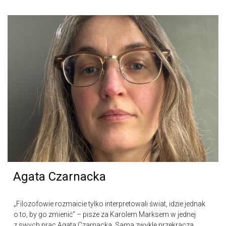
Agata Czarnacka
„Filozofowie rozmaicie tylko interpretowali świat, idzie jednak
o to, by go zmienić” – pisze za Karolem Marksem w jednej
z swych prac Agata Czarnacka. Sama zwykle przekracza