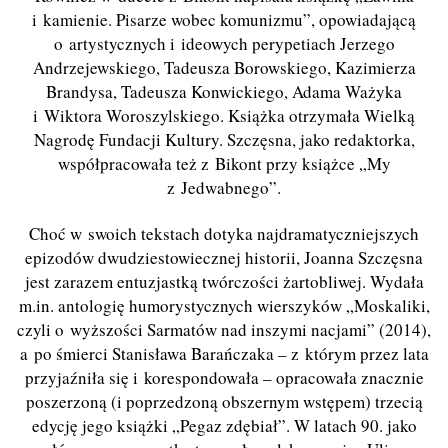
i kamienie. Pisarze wobec komunizmu”, opowiadającą
o artystycznych i ideowych perypetiach Jerzego
Andrzejewskiego, Tadeusza Borowskiego, Kazimierza
Brandysa, Tadeusza Konwickiego, Adama Ważyka
i Wiktora Woroszylskiego. Książka otrzymała Wielką
Nagrodę Fundacji Kultury. Szczęsna, jako redaktorka,
współpracowała też z Bikont przy książce „My
z Jedwabnego”.
Choć w swoich tekstach dotyka najdramatyczniejszych
epizodów dwudziestowiecznej historii, Joanna Szczęsna
jest zarazem entuzjastką twórczości żartobliwej. Wydała
m.in. antologię humorystycznych wierszyków „Moskaliki,
czyli o wyższości Sarmatów nad inszymi nacjami” (2014),
a po śmierci Stanisława Barańczaka – z którym przez lata
przyjaźniła się i korespondowała – opracowała znacznie
poszerzoną (i poprzedzoną obszernym wstępem) trzecią
edycję jego książki „Pegaz zdębiał”. W latach 90. jako