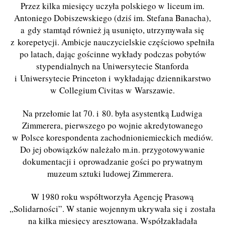
Przez kilka miesięcy uczyła polskiego w liceum im.
Antoniego Dobiszewskiego (dziś im. Stefana Banacha),
a gdy stamtąd również ją usunięto, utrzymywała się
z korepetycji. Ambicje nauczycielskie częściowo spełniła
po latach, dając gościnne wykłady podczas pobytów
stypendialnych na Uniwersytecie Stanforda
i Uniwersytecie Princeton i wykładając dziennikarstwo
w Collegium Civitas w Warszawie.
Na przełomie lat 70. i 80. była asystentką Ludwiga
Zimmerera, pierwszego po wojnie akredytowanego
w Polsce korespondenta zachodnioniemieckich mediów.
Do jej obowiązków należało m.in. przygotowywanie
dokumentacji i oprowadzanie gości po prywatnym
muzeum sztuki ludowej Zimmerera.
W 1980 roku współtworzyła Agencję Prasową
„Solidarności”. W stanie wojennym ukrywała się i została
na kilka miesięcy aresztowana. Współzakładała