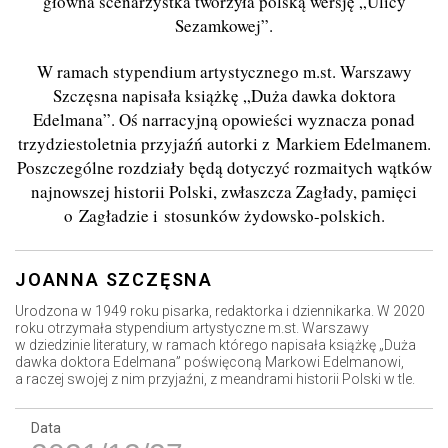
główna scenarzystka tworzyła polską wersję „Ulicy
Sezamkowej”.
W ramach stypendium artystycznego m.st. Warszawy
Szczęsna napisała książkę „Duża dawka doktora
Edelmana”. Oś narracyjną opowieści wyznacza ponad
trzydziestoletnia przyjaźń autorki z Markiem Edelmanem.
Poszczególne rozdziały będą dotyczyć rozmaitych wątków
najnowszej historii Polski, zwłaszcza Zagłady, pamięci
o Zagładzie i stosunków żydowsko-polskich.
JOANNA SZCZĘSNA
Urodzona w 1949 roku pisarka, redaktorka i dziennikarka. W 2020
roku otrzymała stypendium artystyczne m.st. Warszawy
w dziedzinie literatury, w ramach którego napisała książkę „Duża
dawka doktora Edelmana” poświęconą Markowi Edelmanowi,
a raczej swojej z nim przyjaźni, z meandrami historii Polski w tle.
Data