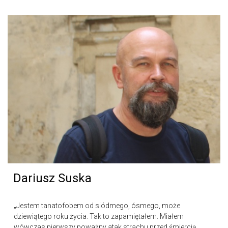
Dariusz Suska
„Jestem tanatofobem od siódmego, ósmego, może
dziewiątego roku życia. Tak to zapamiętałem. Miałem
wówczas pierwszy poważny atak strachu przed śmiercią,