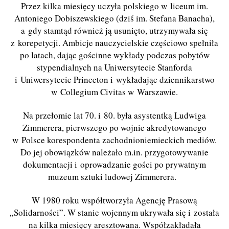
Przez kilka miesięcy uczyła polskiego w liceum im.
Antoniego Dobiszewskiego (dziś im. Stefana Banacha),
a gdy stamtąd również ją usunięto, utrzymywała się
z korepetycji. Ambicje nauczycielskie częściowo spełniła
po latach, dając gościnne wykłady podczas pobytów
stypendialnych na Uniwersytecie Stanforda
i Uniwersytecie Princeton i wykładając dziennikarstwo
w Collegium Civitas w Warszawie.
Na przełomie lat 70. i 80. była asystentką Ludwiga
Zimmerera, pierwszego po wojnie akredytowanego
w Polsce korespondenta zachodnioniemieckich mediów.
Do jej obowiązków należało m.in. przygotowywanie
dokumentacji i oprowadzanie gości po prywatnym
muzeum sztuki ludowej Zimmerera.
W 1980 roku współtworzyła Agencję Prasową
„Solidarności”. W stanie wojennym ukrywała się i została
na kilka miesięcy aresztowana. Współzakładała