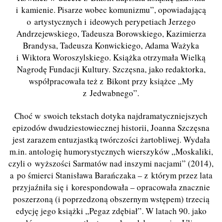
i kamienie. Pisarze wobec komunizmu”, opowiadającą
o artystycznych i ideowych perypetiach Jerzego
Andrzejewskiego, Tadeusza Borowskiego, Kazimierza
Brandysa, Tadeusza Konwickiego, Adama Ważyka
i Wiktora Woroszylskiego. Książka otrzymała Wielką
Nagrodę Fundacji Kultury. Szczęsna, jako redaktorka,
współpracowała też z Bikont przy książce „My
z Jedwabnego”.
Choć w swoich tekstach dotyka najdramatyczniejszych
epizodów dwudziestowiecznej historii, Joanna Szczęsna
jest zarazem entuzjastką twórczości żartobliwej. Wydała
m.in. antologię humorystycznych wierszyków „Moskaliki,
czyli o wyższości Sarmatów nad inszymi nacjami” (2014),
a po śmierci Stanisława Barańczaka – z którym przez lata
przyjaźniła się i korespondowała – opracowała znacznie
poszerzoną (i poprzedzoną obszernym wstępem) trzecią
edycję jego książki „Pegaz zdębiał”. W latach 90. jako