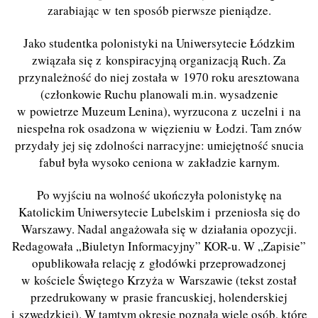
zarabiając w ten sposób pierwsze pieniądze.
Jako studentka polonistyki na Uniwersytecie Łódzkim
związała się z konspiracyjną organizacją Ruch. Za
przynależność do niej została w 1970 roku aresztowana
(członkowie Ruchu planowali m.in. wysadzenie
w powietrze Muzeum Lenina), wyrzucona z uczelni i na
niespełna rok osadzona w więzieniu w Łodzi. Tam znów
przydały jej się zdolności narracyjne: umiejętność snucia
fabuł była wysoko ceniona w zakładzie karnym.
Po wyjściu na wolność ukończyła polonistykę na
Katolickim Uniwersytecie Lubelskim i przeniosła się do
Warszawy. Nadal angażowała się w działania opozycji.
Redagowała „Biuletyn Informacyjny” KOR-u. W „Zapisie”
opublikowała relację z głodówki przeprowadzonej
w kościele Świętego Krzyża w Warszawie (tekst został
przedrukowany w prasie francuskiej, holenderskiej
i szwedzkiej). W tamtym okresie poznała wiele osób, które