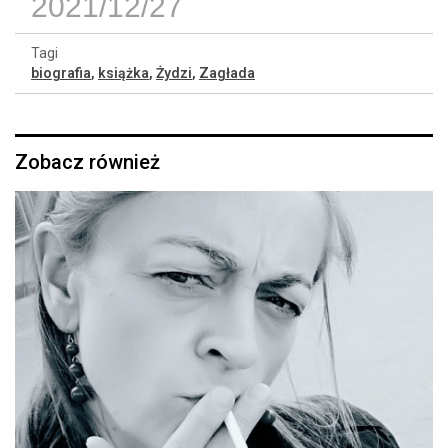
2021/12/27
Tagi
biografia
,
książka
,
Żydzi
,
Zagłada
Zobacz również