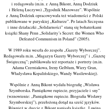
i redagowała (m.in. z Anną Bikont, Anną Dodziuk
i Heleną Łuczywo) „Tygodnik Mazowsze”. Wspólnie
z Anną Dodziuk opracowywała też wiadomości z Polski
publikowane w paryskiej „Kulturze”. Po latach Szczęsna
i inne działaczki „Solidarności” staną się bohaterkami
książki Shany Penn „Solidarity’s Secret: the Women Who
Defeated Communism in Poland” (2005).
W 1989 roku weszła do zespołu „Gazety Wyborczej”.
Redagowała m.in. „Magazyn Gazety Wyborczej” i „Gazetę
Świąteczną”; publikowała też reportaże i portrety (m.in.
Adama Czerniakowa, Ireny Gelblum, Wiery Gran,
Władysława Kopalińskiego, Wandy Wasilewskiej).
Wspólnie z Anną Bikont wydała biografię „Wisława
Szymborska. Pamiątkowe rupiecie, przyjaciele i sny”
(wznowienie: „Pamiątkowe rupiecie. Biografia Wisławy
Szymborskiej”), przełożoną dotąd na sześć języków.
Również w duecie z Bikont napisała książkę „Lawina