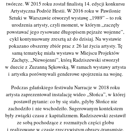
twórcze. W 2015 roku został finalistą 14. edycji konkursu
Artystyczna Podróż Hestii. W 2016 roku w Pawilonie
Sztuki w Warszawie otworzył wystawę „1989” – to rok
urodzenia artysty, czyli moment, w którym „zaczęły
powstawać jego rysowane długopisem pejzaże wojenne”,
cykl kontynuowany zresztą aż do dzisiaj. Na wystawie
pokazano obszerny zbiór prac z 26 lat życia artysty. Tę
samą tematykę miała wystawa w Miejscu Projektów
Zachęty, „Niewojenni”, którą Radziszewski stworzył
w duecie z Zuzanną Sękowską. W ramach wystawy artysta
i artystka porównywali genderowe spojrzenia na wojnę.
Podczas gdańskiego festiwalu Narracje w 2018 roku
artysta zaprezentował instalację wideo „Słońca”, w której
postawił pytanie: co by się stało, gdyby Słońce nie
zachodziło i nie wschodziło. Sugerowanym kontekstem
były związki czasu z kapitalizmem. Radziszewski zestawił
ze sobą pochodzące z rozmaitych części globu
i realizowane w czasie rzeczywistym obrazy-transmisje,