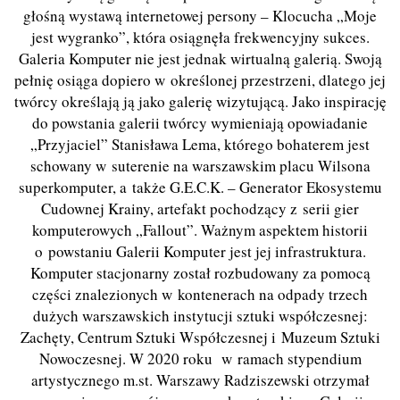
głośną wystawą internetowej persony – Klocucha „Moje
jest wygranko”, która osiągnęła frekwencyjny sukces.
Galeria Komputer nie jest jednak wirtualną galerią. Swoją
pełnię osiąga dopiero w określonej przestrzeni, dlatego jej
twórcy określają ją jako galerię wizytującą. Jako inspirację
do powstania galerii twórcy wymieniają opowiadanie
„Przyjaciel” Stanisława Lema, którego bohaterem jest
schowany w suterenie na warszawskim placu Wilsona
superkomputer, a także G.E.C.K. – Generator Ekosystemu
Cudownej Krainy, artefakt pochodzący z serii gier
komputerowych „Fallout”. Ważnym aspektem historii
o powstaniu Galerii Komputer jest jej infrastruktura.
Komputer stacjonarny został rozbudowany za pomocą
części znalezionych w kontenerach na odpady trzech
dużych warszawskich instytucji sztuki współczesnej:
Zachęty, Centrum Sztuki Współczesnej i Muzeum Sztuki
Nowoczesnej. W 2020 roku w ramach stypendium
artystycznego m.st. Warszawy Radziszewski otrzymał