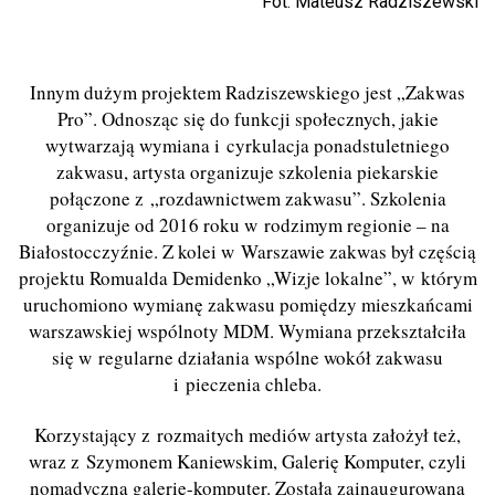
Fot. Mateusz Radziszewski
Innym dużym projektem Radziszewskiego jest „Zakwas
Pro”. Odnosząc się do funkcji społecznych, jakie
wytwarzają wymiana i cyrkulacja ponadstuletniego
zakwasu, artysta organizuje szkolenia piekarskie
połączone z „rozdawnictwem zakwasu”. Szkolenia
organizuje od 2016 roku w rodzimym regionie – na
Białostocczyźnie. Z kolei w Warszawie zakwas był częścią
projektu Romualda Demidenko „Wizje lokalne”, w którym
uruchomiono wymianę zakwasu pomiędzy mieszkańcami
warszawskiej wspólnoty MDM. Wymiana przekształciła
się w regularne działania wspólne wokół zakwasu
i pieczenia chleba.
Korzystający z rozmaitych mediów artysta założył też,
wraz z Szymonem Kaniewskim, Galerię Komputer, czyli
nomadyczną galerię-komputer. Została zainaugurowaną