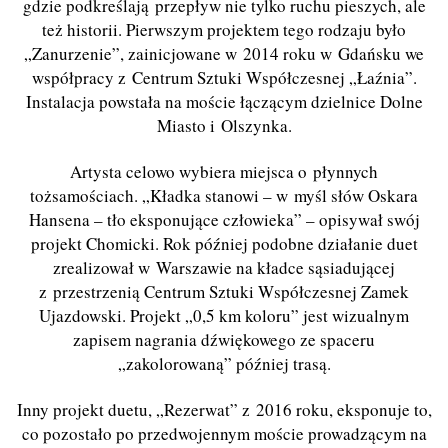
gdzie podkreślają przepływ nie tylko ruchu pieszych, ale
też historii. Pierwszym projektem tego rodzaju było
„Zanurzenie”, zainicjowane w 2014 roku w Gdańsku we
współpracy z Centrum Sztuki Współczesnej „Łaźnia”.
Instalacja powstała na moście łączącym dzielnice Dolne
Miasto i Olszynka.
Artysta celowo wybiera miejsca o płynnych
tożsamościach. „Kładka stanowi – w myśl słów Oskara
Hansena – tło eksponujące człowieka” – opisywał swój
projekt Chomicki. Rok później podobne działanie duet
zrealizował w Warszawie na kładce sąsiadującej
z przestrzenią Centrum Sztuki Współczesnej Zamek
Ujazdowski. Projekt „0,5 km koloru” jest wizualnym
zapisem nagrania dźwiękowego ze spaceru
„zakolorowaną” później trasą.
Inny projekt duetu, „Rezerwat” z 2016 roku, eksponuje to,
co pozostało po przedwojennym moście prowadzącym na