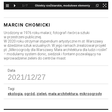
1
/
7
Obiekty rzeźbiarskie, modułowe elementy
małej architektury, przykłady łączenia modułów
MARCIN CHOMICKI
Urodzony w 1976 roku malarz, fotograf i twórca sztuki
w przestrzeni publicznej.
W 2020 roku otrzymał stypendium artystyczne m.st. Warszawy
w dziedzinie sztuk wizualnych. W jego ramach zrealizował projekt
pt. „Mikroogrody dla Warszawy. Mała architektura dla ludzi i roślin”
– modularny system donic, siedzisk i fontann pozwalający na
wprowadzenie zieleni do centrów miast.
Data
2021/12/27
Tagi
ekologia
,
ogród
,
zieleń
,
mała architektura
,
mikroogrody