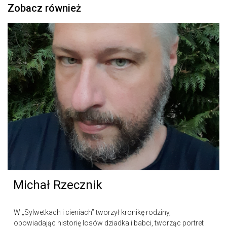
Zobacz również
Michał Rzecznik
W „Sylwetkach i cieniach” tworzył kronikę rodziny,
opowiadając historię losów dziadka i babci, tworząc portret