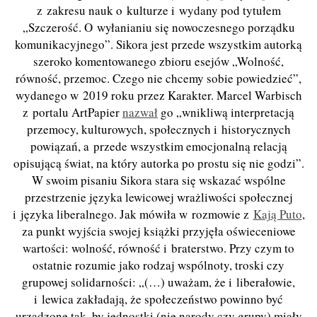
z zakresu nauk o kulturze i wydany pod tytułem
„Szczerość. O wyłanianiu się nowoczesnego porządku
komunikacyjnego”. Sikora jest przede wszystkim autorką
szeroko komentowanego zbioru esejów „Wolność,
równość, przemoc. Czego nie chcemy sobie powiedzieć”,
wydanego w 2019 roku przez Karakter. Marcel Warbisch
z portalu ArtPapier
nazwał
go „wnikliwą interpretacją
przemocy, kulturowych, społecznych i historycznych
powiązań, a przede wszystkim emocjonalną relacją
opisującą świat, na który autorka po prostu się nie godzi”.
W swoim pisaniu Sikora stara się wskazać wspólne
przestrzenie języka lewicowej wrażliwości społecznej
i języka liberalnego. Jak mówiła w rozmowie z
Kają Puto
,
za punkt wyjścia swojej książki przyjęła oświeceniowe
wartości: wolność, równość i braterstwo. Przy czym to
ostatnie rozumie jako rodzaj wspólnoty, troski czy
grupowej solidarności: „(…) uważam, że i liberałowie,
i lewica zakładają, że społeczeństwo powinno być
urządzone tak, by jednostki (nie narody czy grupy) miały