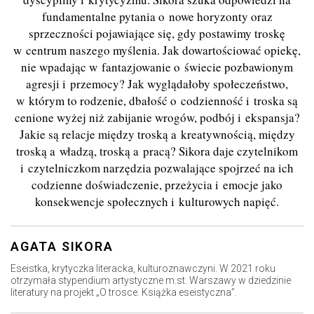
fundamentalne pytania o nowe horyzonty oraz
sprzeczności pojawiające się, gdy postawimy troskę
w centrum naszego myślenia. Jak dowartościować opiekę,
nie wpadając w fantazjowanie o świecie pozbawionym
agresji i przemocy? Jak wyglądałoby społeczeństwo,
w którym to rodzenie, dbałość o codzienność i troska są
cenione wyżej niż zabijanie wrogów, podbój i ekspansja?
Jakie są relacje między troską a kreatywnością, między
troską a władzą, troską a pracą? Sikora daje czytelnikom
i czytelniczkom narzędzia pozwalające spojrzeć na ich
codzienne doświadczenie, przeżycia i emocje jako
konsekwencje społecznych i kulturowych napięć.
AGATA SIKORA
Eseistka, krytyczka literacka, kulturoznawczyni. W 2021 roku
otrzymała stypendium artystyczne m.st. Warszawy w dziedzinie
literatury na projekt „O trosce. Książka eseistyczna”.