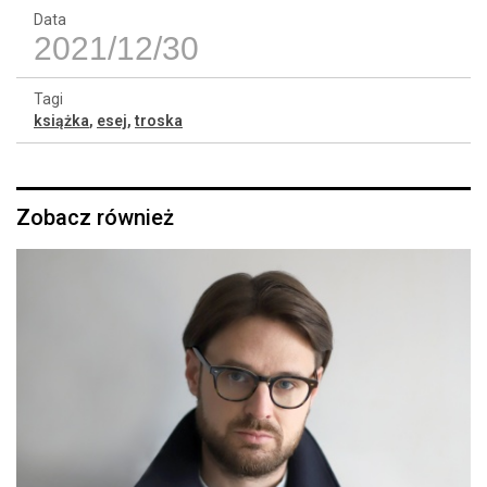
Data
2021/12/30
Tagi
książka
,
esej
,
troska
Zobacz również