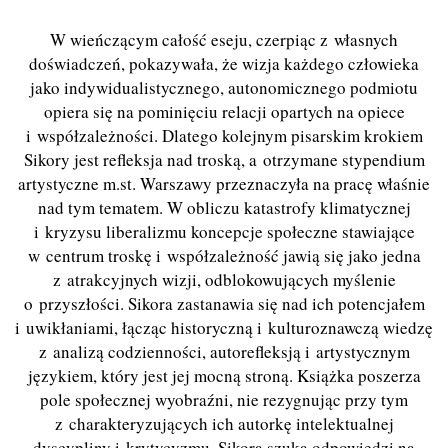
W wieńczącym całość eseju, czerpiąc z własnych
doświadczeń, pokazywała, że wizja każdego człowieka
jako indywidualistycznego, autonomicznego podmiotu
opiera się na pominięciu relacji opartych na opiece
i współzależności. Dlatego kolejnym pisarskim krokiem
Sikory jest refleksja nad troską, a otrzymane stypendium
artystyczne m.st. Warszawy przeznaczyła na pracę właśnie
nad tym tematem. W obliczu katastrofy klimatycznej
i kryzysu liberalizmu koncepcje społeczne stawiające
w centrum troskę i współzależność jawią się jako jedna
z atrakcyjnych wizji, odblokowujących myślenie
o przyszłości. Sikora zastanawia się nad ich potencjałem
i uwikłaniami, łącząc historyczną i kulturoznawczą wiedzę
z analizą codzienności, autorefleksją i artystycznym
językiem, który jest jej mocną stroną. Książka poszerza
pole społecznej wyobraźni, nie rezygnując przy tym
z charakteryzujących ich autorkę intelektualnej
dyscypliny i krytycyzmu. Sikora szuka odpowiedzi na