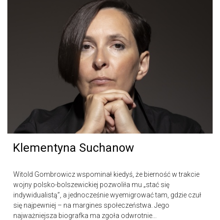
Klementyna Suchanow
Witold Gombrowicz wspominał kiedyś, że bierność w trakcie
wojny polsko-bolszewickiej pozwoliła mu „stać się
indywidualistą”, a jednocześnie wyemigrować tam, gdzie czuł
się najpewniej – na margines społeczeństwa. Jego
najważniejsza biografka ma zgoła odwrotnie...