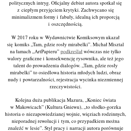
politycznych intryg. Oficjalny debiut autora spotkał się
z ciepłym przyjęciem krytyki. Zachwycano się
minimalizmem formy i fabuły, idealną ich proporcją
i oszczędnością.
W 2017 roku w Wydawnictwie Komiksowym ukazał
się komiks „Tam, gdzie rosły mirabelki”. Michał Misztal
na łamach „ArtPapieru”
podkreślał
wówczas nie tylko
walory graficzne i konsekwencję rysownika, ale też jego
talent do prowadzenia dialogów. „Tam, gdzie rosły
mirabelki” to osiedlowa historia młodych ludzi, obraz
nudy i powtarzalności, rejestracja wycinka niezmiennej
rzeczywistości.
Kolejna duża publikacja Mazura, „Koniec świata
w Makowicach” (Kultura Gniewu), „to słodko-gorzka
historia o niezapowiedzianej wojnie, więziach rodzinnych,
nieporadnej rewolucji i tym, co przypadkiem można
znaleźć w lesie”. Styl pracy i narracji autora porównuje