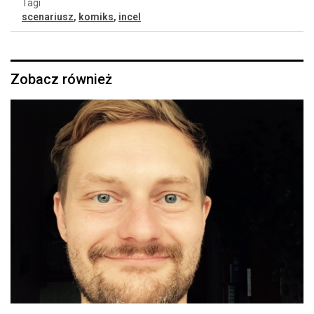
Tagi
scenariusz
,
komiks
,
incel
Zobacz również