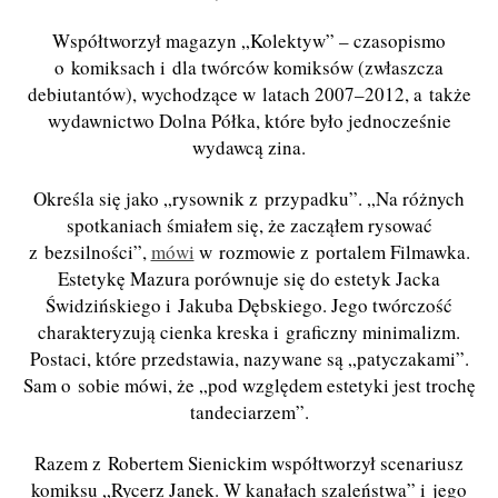
Współtworzył magazyn „Kolektyw” – czasopismo
o komiksach i dla twórców komiksów (zwłaszcza
debiutantów), wychodzące w latach 2007–2012, a także
wydawnictwo Dolna Półka, które było jednocześnie
wydawcą zina.
Określa się jako „rysownik z przypadku”. „Na różnych
spotkaniach śmiałem się, że zacząłem rysować
z bezsilności”,
mówi
w rozmowie z portalem Filmawka.
Estetykę Mazura porównuje się do estetyk Jacka
Świdzińskiego i Jakuba Dębskiego. Jego twórczość
charakteryzują cienka kreska i graficzny minimalizm.
Postaci, które przedstawia, nazywane są „patyczakami”.
Sam o sobie mówi, że „pod względem estetyki jest trochę
tandeciarzem”.
Razem z Robertem Sienickim współtworzył scenariusz
komiksu „Rycerz Janek. W kanałach szaleństwa” i jego