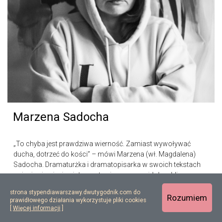
Marzena Sadocha
„To chyba jest prawdziwa wierność. Zamiast wywoływać
ducha, dotrzeć do kości” – mówi Marzena (wł. Magdalena)
Sadocha. Dramaturżka i dramatopisarka w swoich tekstach
opisuje cierpienia ciała wystawionego na widok publiczny...
strona stypendiawarszawy.dwutygodnik.com do
Rozumiem
prawidłowego działania wykorzystuje pliki cookies
[
Więcej informacji
]