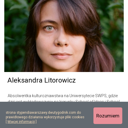
Aleksandra Litorowicz
Absolwentka kulturoznawstwa na Uniwersytecie SWPS, gdzie
dziś jest wykładowczynią na kierunku School of Ideas i School
of Form. Swoje działania jako badaczka miejska i animatorka
strona stypendiawarszawy.dwutygodnik.com do
kultury...
Rozumiem
prawidłowego działania wykorzystuje pliki cookies
[
Więcej informacji
]