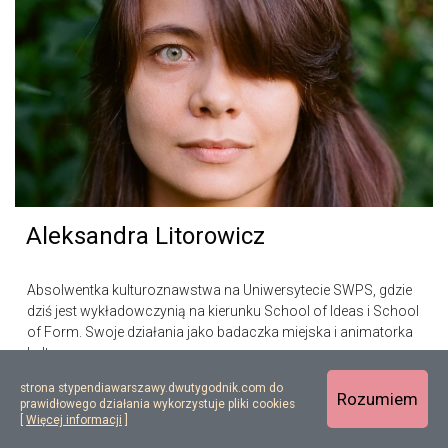
Aleksandra Litorowicz
Absolwentka kulturoznawstwa na Uniwersytecie SWPS, gdzie
dziś jest wykładowczynią na kierunku School of Ideas i School
of Form. Swoje działania jako badaczka miejska i animatorka
kultury...
strona stypendiawarszawy.dwutygodnik.com do
Rozumiem
prawidłowego działania wykorzystuje pliki cookies
[
Więcej informacji
]