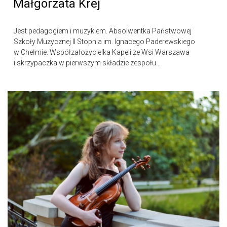
Małgorzata Krej
Jest pedagogiem i muzykiem. Absolwentka Państwowej
Szkoły Muzycznej II Stopnia im. Ignacego Paderewskiego
w Chełmie. Współzałożycielka Kapeli ze Wsi Warszawa
i skrzypaczka w pierwszym składzie zespołu…