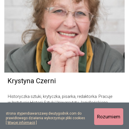
Krystyna Czerni
Historyczka sztuki, krytyczka, pisarka, redaktorka. Pracuje
w Instytucie Historii Sztuki Uniwersytetu Jagiellońskiego.
Specjalizuje się w sztuce polskiej XIX i XX wieku, artystach
strona stypendiawarszawy.dwutygodnik.com do
kręgu Grupy Krakowskiej…
Rozumiem
prawidłowego działania wykorzystuje pliki cookies
[
Więcej informacji
]