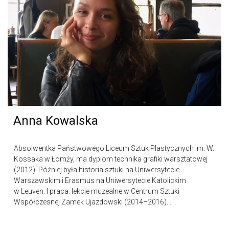
Anna Kowalska
Absolwentka Państwowego Liceum Sztuk Plastycznych im. W.
Kossaka w Łomży, ma dyplom technika grafiki warsztatowej
(2012). Później była historia sztuki na Uniwersytecie
Warszawskim i Erasmus na Uniwersytecie Katolickim
w Leuven. I praca: lekcje muzealne w Centrum Sztuki
Współczesnej Zamek Ujazdowski (2014–2016)...