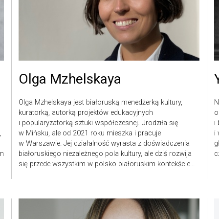
Olga Mzhelskaya
Olga Mzhelskaya jest białoruską menedżerką kultury,
N
kuratorką, autorką projektów edukacyjnych
o
i popularyzatorką sztuki współczesnej. Urodziła się
i
,
w Mińsku, ale od 2021 roku mieszka i pracuje
i
w Warszawie. Jej działalność wyrasta z doświadczenia
g
em
białoruskiego niezależnego pola kultury, ale dziś rozwija
c
się przede wszystkim w polsko-białoruskim kontekście...