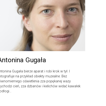
Antonina Gugała
ntonina Gugała bierze aparat i robi krok w tył. I
otografuje na przykład obiekty muzealne. Bez
ównomiernego oświetlenia zza popękanej wazy
ychodzi cień, zza dzbanów i kielichów widać kawałek
odłogi…