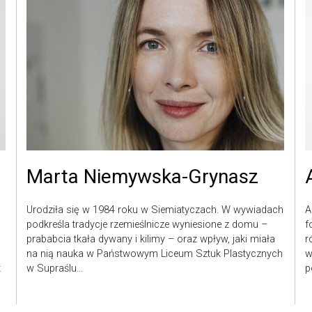
Marta Niemywska-Grynasz
Urodziła się w 1984 roku w Siemiatyczach. W wywiadach
A
podkreśla tradycje rzemieślnicze wyniesione z domu –
f
prababcia tkała dywany i kilimy – oraz wpływ, jaki miała
r
na nią nauka w Państwowym Liceum Sztuk Plastycznych
w
t
w Supraślu...
p