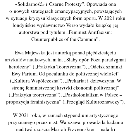
«Solidarność» i Czarne Protesty”. Opowiada ona
o nowych strategiach emancypacyjnych, powstających
w sytuacji kryzysu klasycznych form oporu. W 2021 roku
londyńskie wydawnictwo Verso wydało książkę jej
autorstwa pod tytułem „Feminist Anitfacism:
Counterpublics of the Common”.
Ewa Majewska jest autorką ponad pięćdziesięciu
artykułów naukowych
, m.in. „Słaby opór. Poza paradygmat
heroiczny” („Praktyka Teoretyczna”), „Odcisk szminki
Ewy Partum. Od pocałunku do politycznej wielości”
(„Kultura Współczesna”), „Prekariat i dziewczyna. W
stronę feministycznej krytyki ekonomii politycznej”
(„Praktyka teoretyczna”), „Postkolonializm w Polsce –
propozycja feministyczna” („Przegląd Kulturoznawczy”).
W 2021 roku, w ramach stypendium artystycznego
przyznanego przez m.st. Warszawa, prowadziła badania
nad twórczością Marioli Przyjemskiej
–
malarki