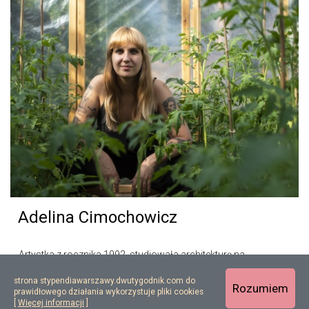
Adelina Cimochowicz
Artystka z rocznika 1992, studiowała architekturę na
Politechnice Białostockiej, skąd przeniosła się do Warszawy
strona stypendiawarszawy.dwutygodnik.com do
na Wydział Sztuki Mediów na Akademii Sztuk Pięknych...
Rozumiem
prawidłowego działania wykorzystuje pliki cookies
[
Więcej informacji
]