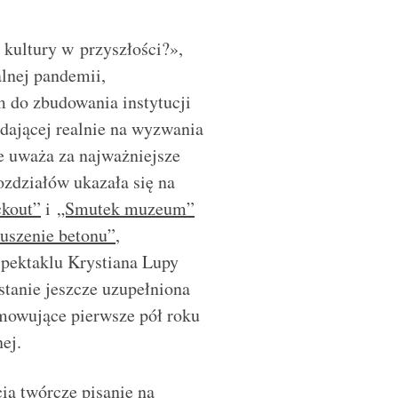
 kultury w przyszłości?»,
alnej pandemii,
do zbudowania instytucji
adającej realnie na wyzwania
re uważa za najważniejsze
ozdziałów ukazała się na
ckout”
i
„Smutek muzeum”
uszenie betonu”
,
spektaklu Krystiana Lupy
stanie jeszcze uzupełniona
mowujące pierwsze pół roku
ej.
ią twórcze pisanie na