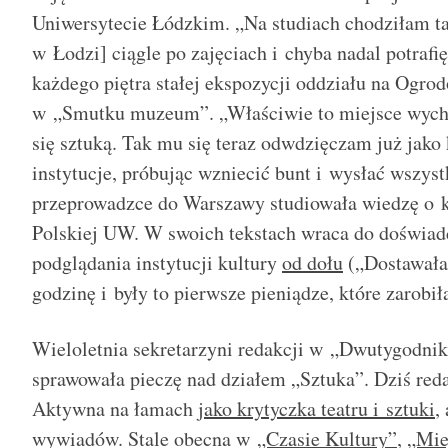
Uniwersytecie Łódzkim. „Na studiach chodziłam 
w Łodzi] ciągle po zajęciach i chyba nadal potrafi
każdego piętra stałej ekspozycji oddziału na Ogrod
w „Smutku muzeum”. „Właściwie to miejsce wyc
się sztuką. Tak mu się teraz odwdzięczam już jako 
instytucje, próbując wzniecić bunt i wysłać wszyst
przeprowadzce do Warszawy studiowała wiedzę o k
Polskiej UW. W swoich tekstach wraca do doświadc
podglądania instytucji kultury
od dołu
(„Dostawałam
godzinę i były to pierwsze pieniądze, które zarobi
Wieloletnia sekretarzyni redakcji w „Dwutygodni
sprawowała pieczę nad działem „Sztuka”. Dziś reda
Aktywna na łamach
jako krytyczka teatru i sztuki
,
wywiadów. Stale obecna w
„Czasie Kultury”
,
„Mie