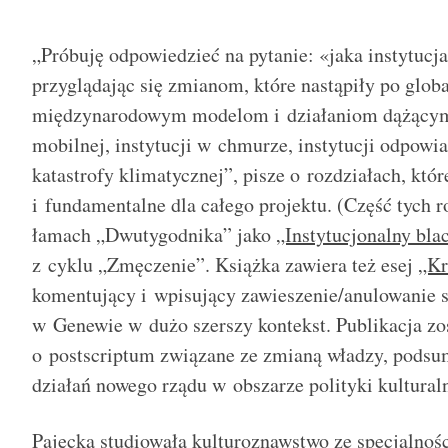
„Próbuję odpowiedzieć na pytanie: «jaka instytucja
przyglądając się zmianom, które nastąpiły po glob
międzynarodowym modelom i działaniom dążącym 
mobilnej, instytucji w chmurze, instytucji odpowi
katastrofy klimatycznej”, pisze o rozdziałach, któ
i fundamentalne dla całego projektu. (Część tych r
łamach „Dwutygodnika” jako
„Instytucjonalny bla
z cyklu „Zmęczenie”. Książka zawiera też esej
„Kr
komentujący i wpisujący zawieszenie/anulowanie 
w Genewie w dużo szerszy kontekst. Publikacja zo
o postscriptum związane ze zmianą władzy, podsu
działań nowego rządu w obszarze polityki kulturaln
Pajęcka studiowała kulturoznawstwo ze specjalnośc