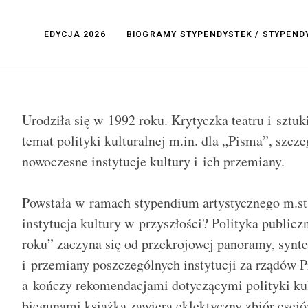
EDYCJA 2026
BIOGRAMY STYPENDYSTEK / STYPEN
Urodziła się w 1992 roku. Krytyczka teatru i sztuki
temat polityki kulturalnej m.in. dla „Pisma”, szcze
nowoczesne instytucje kultury i ich przemiany.
Powstała w ramach stypendium artystycznego m.st
instytucja kultury w przyszłości? Polityka publiczn
roku” zaczyna się od przekrojowej panoramy, synte
i przemiany poszczególnych instytucji za rządów P
a kończy rekomendacjami dotyczącymi polityki ku
biegunami książka zawiera eklektyczny zbiór esejó