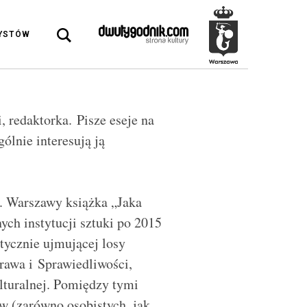
DYSTÓW
, redaktorka. Pisze eseje na
gólnie interesują ją
. Warszawy książka „Jaka
ych instytucji sztuki po 2015
tycznie ujmującej losy
rawa i Sprawiedliwości,
lturalnej. Pomiędzy tymi
w (zarówno osobistych, jak