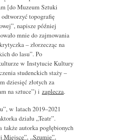
tam [do Muzeum Sztuki
ę odtworzyć topografię
owej”, napisze później
howało mnie do zajmowania
krytyczka – złorzecząc na
kich do lasu”. Po
ulturze w Instytucie Kultury
zenia studenckich staży –
 dziesięć złotych za
łam na sztuce”) i
zaplecza
.
ku”, w latach 2019–2021
ktorka działu „Teatr”.
 a także autorka pogłębionych
j Miejsce”
,
„Szumie”
,