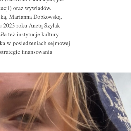
ytucji) oraz wywiadów.
ską, Marianną Dobkowską,
u 2023 roku Anetą Szyłak
ła też instytucje kultury
czka w posiedzeniach sejmowej
strategie finansowania