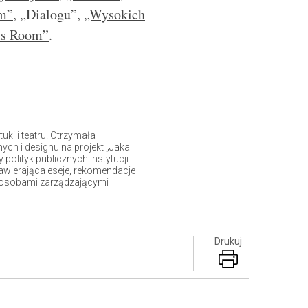
m”
, „Dialogu”,
„Wysokich
ls Room”
.
ki i teatru. Otrzymała
ych i designu na projekt „Jaka
 polityk publicznych instytucji
awierająca eseje, rekomendacje
az osobami zarządzającymi
Drukuj