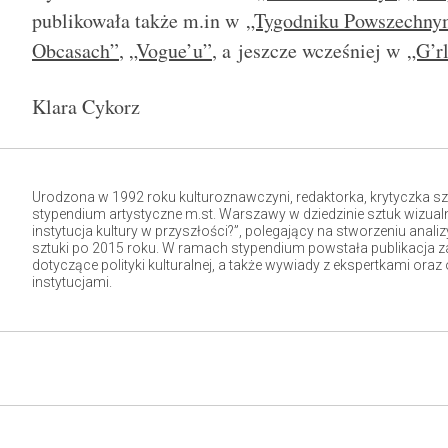
publikowała także m.in w
„Tygodniku Powszechny
Obcasach”
,
„Vogue’u”
, a jeszcze wcześniej w
„G’r
Klara Cykorz
Urodzona w 1992 roku kulturoznawczyni, redaktorka, krytyczka sztu
stypendium artystyczne m.st. Warszawy w dziedzinie sztuk wizualn
instytucja kultury w przyszłości?”, polegający na stworzeniu analizy
sztuki po 2015 roku. W ramach stypendium powstała publikacja z
dotyczące polityki kulturalnej, a także wywiady z ekspertkami or
instytucjami.