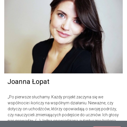
Joanna Łopat
„Po pierwsze słuchamy. Każdy projekt zaczyna się we
wspólnocie i kończy na wspólnym działaniu. Nieważne, czy
dotyczy on uchodźców, którzy opowiadają o swojej podróży,
czy nauczycieli zmieniających podejście do uczniów. Ich głosy
nas prowadzą. (…) Jedna opowiedziana autentycznie historia
ma siłę, by zmieniać ludzkie umysły i zburzyć mury