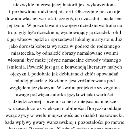
niezwykle interesującej historii jest wykorzeniona
i pozbawiona rodzinnej historii. Obsesyjnie poszukuje
dowodu własnej wartości; czegoś, co uzasadni i nada sens
jej życiu. W poszukiwaniu swojego dziedzictwa trafia na
trop: gdy była dzieckiem, wychowujący ją dziadek robił
z jej włosów pędzle i sprzedawał lokalnym artystom. Już
jako dorosła kobieta wyrusza w podróż do rodzinnego
miasteczka, by odnaleźć obrazy namalowane swoimi
włosami: być może jedyne namacalne dowody własnego
istnienia. Powieść jest grą z konwencją literatury małych
ojczyzn i, podobnie jak debiutancki zbiór opowiadań
młodej pisarki z Kozienic, jest zróżnicowana pod
względem językowym. W swoim projekcie szczególną
uwagę poświęca autorka językowi jako wartości
dziedziczonej i przenoszonej z miejsca na miejsce
w czasach coraz większej mobilności. Boryczka oddaje
wciąż żywy w wielu miejscowościach dialekt mazowiecki,
bada wpływy gwary warszawskiej i pozostałości po mowie
kresowej. Boryczka w „Nigdzie” zadaje ważne pytania