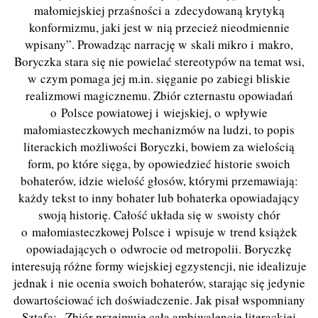
małomiejskiej przaśności a zdecydowaną krytyką
konformizmu, jaki jest w nią przecież nieodmiennie
wpisany”. Prowadząc narrację w skali mikro i makro,
Boryczka stara się nie powielać stereotypów na temat wsi,
w czym pomaga jej m.in. sięganie po zabiegi bliskie
realizmowi magicznemu. Zbiór czternastu opowiadań
o Polsce powiatowej i wiejskiej, o wpływie
małomiasteczkowych mechanizmów na ludzi, to popis
literackich możliwości Boryczki, bowiem za wielością
form, po które sięga, by opowiedzieć historie swoich
bohaterów, idzie wielość głosów, którymi przemawiają:
każdy tekst to inny bohater lub bohaterka opowiadający
swoją historię. Całość układa się w swoisty chór
o małomiasteczkowej Polsce i wpisuje w trend książek
opowiadających o odwrocie od metropolii. Boryczkę
interesują różne formy wiejskiej egzystencji, nie idealizuje
jednak i nie ocenia swoich bohaterów, starając się jedynie
dowartościować ich doświadczenie. Jak pisał wspomniany
Sztafa: „Zbiór przejmuje całą ambiwalencję literackiej