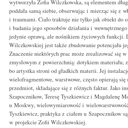
wytworzyła Zofia Wilczkowska, są elementem dług
poddała samą siebie, obserwując i mierząc się z w
i traumami. Ciało traktuje nie tylko jak obiekt do 
i badania jego sposobów działania i wewnętrznego
jedynie oprawą, ale nośnikiem życiowych funkcji. 
Wilczkowskiej jest także zbudowanie potencjału j
Znaczenie niektórych prac może zrealizować się w 
zmysłowym z powierzchnią: dotykiem materiału, z
bo artystka stroni od gładkich materii. Jej instalac
wielofragmentowe, warstwowe, często opierają się 
przedmiot, składające się z różnych faktur. Jako in
Szapocznikow, Teresę Tyszkiewicz i Magdalenę M
u Moskwy, wielowymiarowość i wielowarstwowość o
Tyszkiewicz, praktyka z ciałem u Szapocznikow są
w projekcie Zofii Wilczkowskiej.