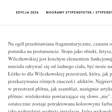
EDYCJA 2026
BIOGRAMY STYPENDYSTEK / STYPEN
Na ogół przedstawiana fragmentarycznie, czasem 
pomnika na postumencie. Stopa jako obiekt, fetysz
Wilczkowskiej jest kruchym elementem funkcjonu
musiała odrywać się od żadnego ciała, być może na
Łóżko to dla Wilczkowskiej przestrzeń, która, jak 
przekazywania różnych znaczeń i afektów. Najpier
w przestrzeń płótna, jak asamblaż, następnie artyk
płótnie: wielokrotnie powtarzające się słowo „nie”
ostatecznie zostaje potraktowana kolorowymi farba
jako najbardziej osobistą instalację, którą wykona