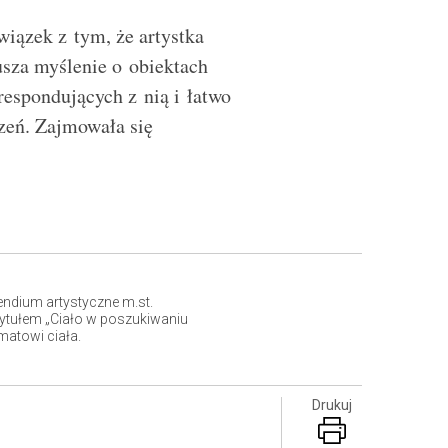
iązek z tym, że artystka
usza myślenie o obiektach
respondujących z nią i łatwo
zeń. Zajmowała się
ndium artystyczne m.st.
tytułem „Ciało w poszukiwaniu
atowi ciała.
Drukuj