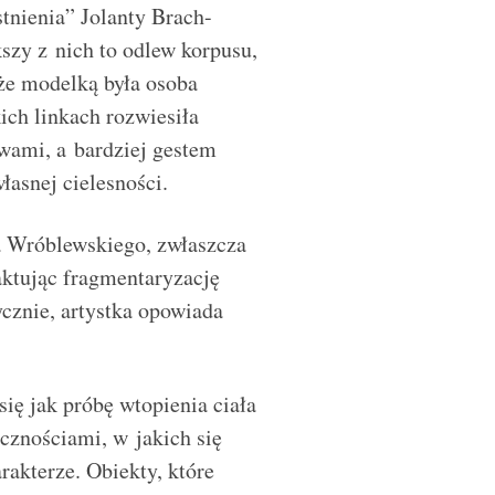
stnienia” Jolanty Brach-
szy z nich to odlew korpusu,
 że modelką była osoba
ich linkach rozwiesiła
wami, a bardziej gestem
łasnej cielesności.
a Wróblewskiego, zwłaszcza
aktując fragmentaryzację
zycznie, artystka opowiada
ię jak próbę wtopienia ciała
icznościami, w jakich się
rakterze. Obiekty, które