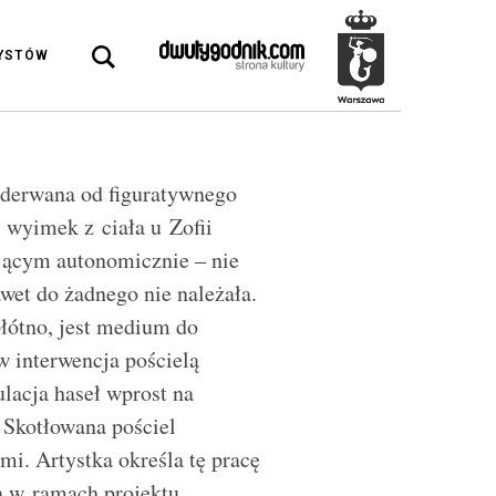
DYSTÓW
oderwana od figuratywnego
, wyimek z ciała u Zofii
jącym autonomicznie – nie
wet do żadnego nie należała.
płótno, jest medium do
w interwencja pościelą
ulacja haseł wprost na
. Skotłowana pościel
mi. Artystka określa tę pracę
ła w ramach projektu.