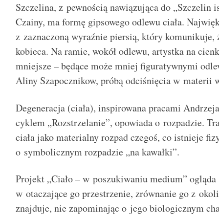
Szczelina, z pewnością nawiązująca do „Szczelin i
Czainy, ma formę gipsowego odlewu ciała. Najwięk
z zaznaczoną wyraźnie piersią, który komunikuje,
kobieca. Na ramie, wokół odlewu, artystka na cienk
mniejsze – będące może mniej figuratywnymi odle
Aliny Szapocznikow, próbą odciśnięcia w materii w
Degeneracja (ciała), inspirowana pracami Andrzej
cyklem „Rozstrzelanie”, opowiada o rozpadzie. Tr
ciała jako materialny rozpad czegoś, co istnieje fi
o symbolicznym rozpadzie „na kawałki”.
Projekt „Ciało – w poszukiwaniu medium” ogląda s
w otaczające go przestrzenie, zrównanie go z okol
znajduje, nie zapominając o jego biologicznym cha