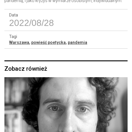
pandemią, i jako kryzys w wymiarze osobistym, indywidualnym.
Data
2022/08/28
Tagi
Warszawa
,
powieść poetycka
,
pandemia
Zobacz również