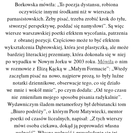
Borkowska mówiła: „To poezja dystansu, robiona
oczywiście innymi środkami niż w wierszach
parnasistowskich. Żeby pisać, trzeba zrobić krok do tyłu,
stworzyć perspektywę, poddać się namysłowi”. Są więc
wiersze warszawskiej poetki efektem wycofania, patrzenia
z obranej pozycji. Częściowo może to być efektem
wykształcenia Dąbrowskiej, która jest plastyczką, ale może
bardziej literackiej przemiany, która dokonała się w niej
po wypadku w Nowym Jorku w 2003 roku.
Mówiła
o nim
w rozmowie z Elizą Kącką w „Małym Formacie”: „Wtedy
zaczęłam pisać na nowo, najpierw prozą, to były luźne
notatki dziennikowe, obserwacje tego, co się działo
we mnie i wokół mnie”, po czym dodała: „Od tego czasu
nie zmieniłam mojego sposobu pisania radykalnie”.
Wydawniczym śladem metamorfozy był debiutancki tom
„Biuro podróży”, o którym Piotr Matywiecki, mentor
poetki od czasów licealnych, napisał: „Z tych wierszy
mówi osoba ciekawa, dokąd ją poprowadzi własna
wolność”. Własna wolność i przyglądanie się jej