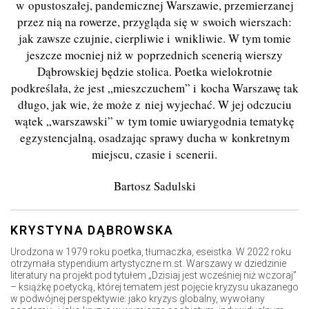
w opustoszałej, pandemicznej Warszawie, przemierzanej
przez nią na rowerze, przygląda się w swoich wierszach:
jak zawsze czujnie, cierpliwie i wnikliwie. W tym tomie
jeszcze mocniej niż w poprzednich scenerią wierszy
Dąbrowskiej będzie stolica. Poetka wielokrotnie
podkreślała, że jest „mieszczuchem” i kocha Warszawę tak
długo, jak wie, że może z niej wyjechać. W jej odczuciu
wątek „warszawski” w tym tomie uwiarygodnia tematykę
egzystencjalną, osadzając sprawy ducha w konkretnym
miejscu, czasie i scenerii.
Bartosz Sadulski
KRYSTYNA DĄBROWSKA
Urodzona w 1979 roku poetka, tłumaczka, eseistka. W 2022 roku
otrzymała stypendium artystyczne m.st. Warszawy w dziedzinie
literatury na projekt pod tytułem „Dzisiaj jest wcześniej niż wczoraj”
– książkę poetycką, której tematem jest pojęcie kryzysu ukazanego
w podwójnej perspektywie: jako kryzys globalny, wywołany