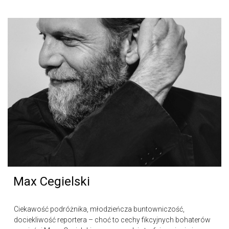
Max Cegielski
Ciekawość podróżnika, młodzieńcza buntowniczość,
dociekliwość reportera – choć to cechy fikcyjnych bohaterów