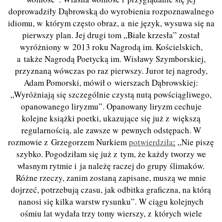
doprowadziły Dąbrowską do wyrobienia rozpoznawalnego
idiomu, w którym często obraz, a nie język, wysuwa się na
pierwszy plan. Jej drugi tom „Białe krzesła” został
wyróżniony w 2013 roku Nagrodą im. Kościelskich,
a także Nagrodą Poetycką im. Wisławy Szymborskiej,
przyznaną wówczas po raz pierwszy. Juror tej nagrody,
Adam Pomorski, mówił o wierszach Dąbrowskiej:
„Wyróżniają się szczególnie czystą nutą powściągliwego,
opanowanego liryzmu”. Opanowany liryzm cechuje
kolejne książki poetki, ukazujące się już z większą
regularnością, ale zawsze w pewnych odstępach. W
rozmowie z Grzegorzem Nurkiem
potwierdziła
:
„Nie piszę
szybko. Pogodziłam się już z tym, że każdy tworzy we
własnym rytmie i ja należę raczej do grupy ślimaków.
Różne rzeczy, zanim zostaną zapisane, muszą we mnie
dojrzeć, potrzebują czasu, jak odbitka graficzna, na którą
nanosi się kilka warstw rysunku”. W ciągu kolejnych
ośmiu lat wydała trzy tomy wierszy, z których wiele