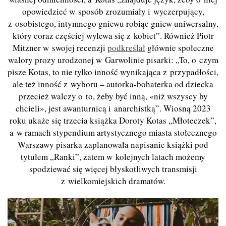
opowiedzieć w sposób zrozumiały i wyczerpujący,
z osobistego, intymnego gniewu robiąc gniew uniwersalny,
który coraz częściej wylewa się z kobiet”. Również Piotr
Mitzner w swojej recenzji
podkreślał
głównie społeczne
walory prozy urodzonej w Garwolinie pisarki: „To, o czym
pisze Kotas, to nie tylko inność wynikająca z przypadłości,
ale też inność z wyboru – autorka-bohaterka od dziecka
przecież walczy o to, żeby być inną, «niż wszyscy by
chcieli», jest awanturnicą i anarchistką”. Wiosną 2023
roku ukaże się trzecia książka Doroty Kotas „Młoteczek”,
a w ramach stypendium artystycznego miasta stołecznego
Warszawy pisarka zaplanowała napisanie książki pod
tytułem „Ranki”, zatem w kolejnych latach możemy
spodziewać się więcej błyskotliwych transmisji
z wielkomiejskich dramatów.