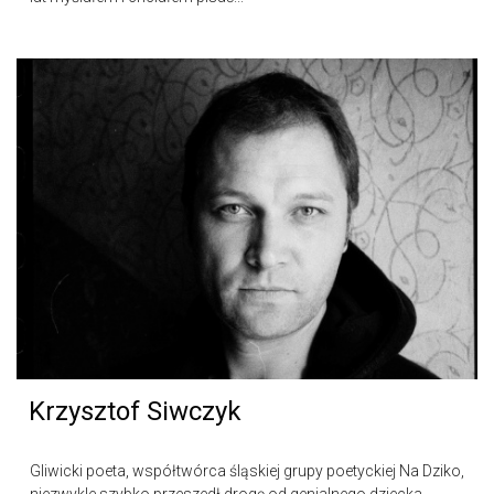
Krzysztof Siwczyk
Gliwicki poeta, współtwórca śląskiej grupy poetyckiej Na Dziko,