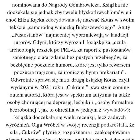
nominowana do Nagrody Gombrowicza. Książka nie
doczekała się jednak zbyt wielu błyskotliwych omówień:
choć Eliza Kącka
zdecydowała się
nazwać Kotas w swoim
tekście „samorodną wnuczką Białoszewskiego”. Atuty
„Pustostanów” najmocniej wybrzmiewają w laudacji
jurorów Gdyni, którzy wyróżnili książkę za „czułą
archeologię resztek po PRL-u, za raport z pustostanów
samotnego ciała, zdania bez pustych przebiegów, za
bezbłędne poczucie humoru, które jest tylko rewersem
poczucia tragizmu, za ironiczny hymn prekariatu”.
Odwrotnie sprawa się ma z drugą książką Kotas, czyli
wydanymi w 2021 roku „Cukrami”, swoistym coming
outem autorki, która jest w spektrum autyzmu (a także
osoby chorującej na depresję, lesbijki i „osoby formalnie
bezrobotnej”, jak to określiła w jednym z
wywiadów
):
książka doczekała się wielu recenzji, lecz żadnych
wyróżnień. Olga Wróbel w swojej recenzji
podkreślała
, że
siła „Cukrów” płynie z rozpoznania i zaakceptowania
własnej odmienności, a Kotas „znajduje język, żeby o niej