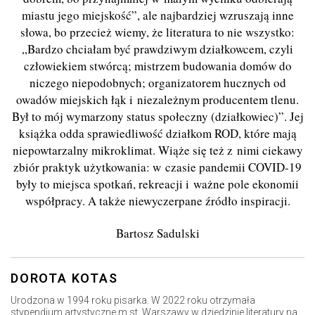
miastu jego miejskość”, ale najbardziej wzruszają inne
słowa, bo przecież wiemy, że literatura to nie wszystko:
„Bardzo chciałam być prawdziwym działkowcem, czyli
człowiekiem stwórcą; mistrzem budowania domów do
niczego niepodobnych; organizatorem hucznych od
owadów miejskich łąk i niezależnym producentem tlenu.
Był to mój wymarzony status społeczny (działkowiec)”. Jej
książka odda sprawiedliwość działkom ROD, które mają
niepowtarzalny mikroklimat. Wiąże się też z nimi ciekawy
zbiór praktyk użytkowania: w czasie pandemii COVID-19
były to miejsca spotkań, rekreacji i ważne pole ekonomii
współpracy. A także niewyczerpane źródło inspiracji.
Bartosz Sadulski
DOROTA KOTAS
Urodzona w 1994 roku pisarka. W 2022 roku otrzymała
stypendium artystyczne m.st. Warszawy w dziedzinie literatury na