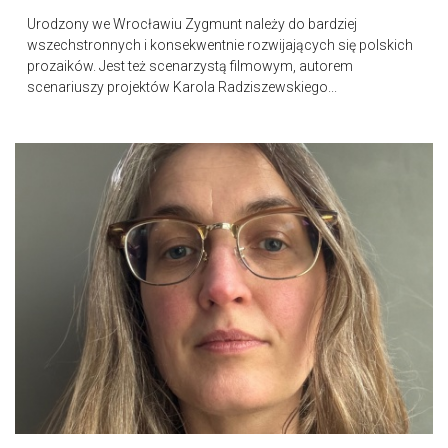
Urodzony we Wrocławiu Zygmunt należy do bardziej
wszechstronnych i konsekwentnie rozwijających się polskich
prozaików. Jest też scenarzystą filmowym, autorem
scenariuszy projektów Karola Radziszewskiego...