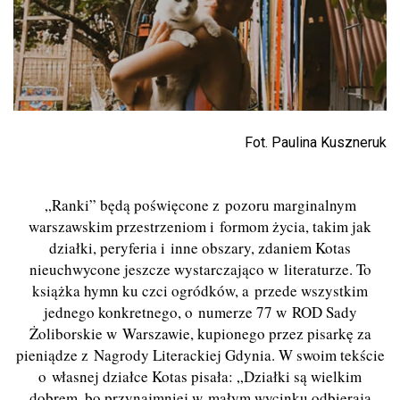
Fot. Paulina Kuszneruk
„Ranki” będą poświęcone z pozoru marginalnym
warszawskim przestrzeniom i formom życia, takim jak
działki, peryferia i inne obszary, zdaniem Kotas
nieuchwycone jeszcze wystarczająco w literaturze. To
książka hymn ku czci ogródków, a przede wszystkim
jednego konkretnego, o numerze 77 w ROD Sady
Żoliborskie w Warszawie, kupionego przez pisarkę za
pieniądze z Nagrody Literackiej Gdynia. W swoim tekście
o własnej działce Kotas pisała: „Działki są wielkim
dobrem, bo przynajmniej w małym wycinku odbierają