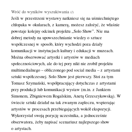
Wróć do wyników wyszukiwania
Jeśli w przestrzeni wystawy natkniesz się na uśmiechniętego
chłopaka w okularach, z kamerą, możesz założyć, że właśnie
powstaje kolejny odcinek projektu „Solo Show”. Nie ma
dobrej metody na upowszechnianie wiedzy o sztuce
współczesnej w sposób, który wychodzi poza działy
komunikacji w instytucjach kultury i edukacji w muzeach.
Można obserwować artystki i artystów w mediach
społecznościowych, ale do tej pory nikt nie zrobił projektu
multimedialnego – obliczonego pod social media – z artystami
sztuki współczesnej. Solo Show jest pierwszy. Stoi za tym
Tomasz Szymański, współpracujący dotychczas z artystami
przy produkcji lub komunikacji wystaw (m.in. z Jankiem
Simonem, Zbigniewem Rogalskim, Anetą Grzeszykowską). W
świecie sztuki działał na tak zwanym zapleczu, wspierając
artystów w procesach przebiegających wokół ekspozycji.
Wykorzystał swoją pozycję uczestnika, a jednocześnie
obserwatora, żeby napisać scenariusz najlepszego show
o artystach.