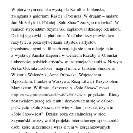
W pierwszym odcinku wystąpiła Karolina Jabłońska,
związana z galeriami Raster i Potencja. W drugim – malarz
Jan Możdżyński. Później „Solo Show” zaczęło rozkwitać. W
ramach stypendium Szymański zaplanował dziesięć odcinków.
Dzisiaj jego cykl na platformie YouTube liczy prawie dwa
razy tyle, a poza sylwetkami artystek i artystów
przedstawianymi na filmach znajdują się tam relacje m.in.
z wystawy Anisha Kapoora w Centrum Rzeźby w Orońsku
i obecności polskich artystów w instytucjach sztuki w Nowym
Jorku. Odcinki „solowe” nagrał m.in. z Jankiem Simonem,
Wiktorią Walendzik, Anną Orłowską, Wojciechem
Bąkowskim, Frankiem Warzywa, Różą Litwą i Krzysztofem
Maniakiem. W filmie „Szczerze o «Solo Show»”
mówi
o projekcie: „Kiedy
zostawiałem pracę rok temu i decydowałem się w całości
poświęcić «Solo Show», nie wiedziałem jeszcze, czym to
«Solo Show» jest”. Dzisiaj poza działalnością w sieci
Szymański tworzy wokół projektu internetowego społeczność
osób, które uczestniczą wraz z nim w zorganizowanych