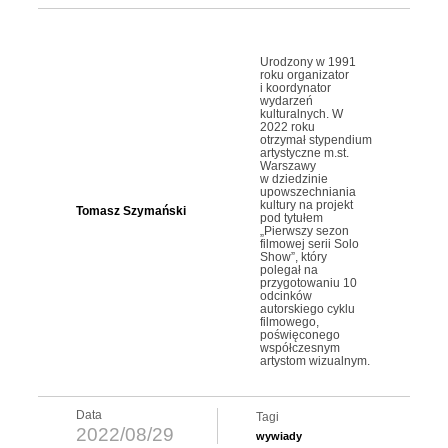
Urodzony w 1991
roku organizator
i koordynator
wydarzeń
kulturalnych. W
2022 roku
otrzymał stypendium
artystyczne m.st.
Warszawy
w dziedzinie
upowszechniania
kultury na projekt
Tomasz Szymański
pod tytułem
„Pierwszy sezon
filmowej serii Solo
Show”, który
polegał na
przygotowaniu 10
odcinków
autorskiego cyklu
filmowego,
poświęconego
współczesnym
artystom wizualnym.
Data
Tagi
2022/08/29
wywiady