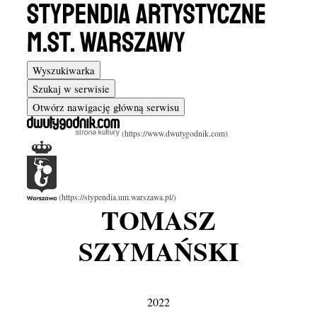
Wyszukiwarka
Szukaj w serwisie
Otwórz nawigację główną serwisu
TOMASZ
SZYMAŃSKI
2022