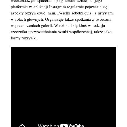
weekendowych spacerach po galeriach sztuki; na jego
platformie w aplikacji Instagram regularnie pojawiają się
aspekty rozrywkowe, m.in. „Wielki sobotni quiz” z artystami
w rolach głównych. Organizuje także spotkania z twórcami
w przestrzeniach galerii. W rok stał się kimś w rodzaju
rzecznika upowszechniania sztuki współczesnej, także jako
formy rozrywki.