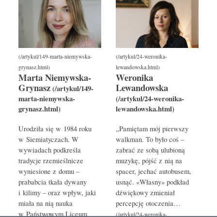
Marta Niemywska-
Weronika
Grynasz
Lewandowska
Urodziła się w 1984 roku
„Pamiętam mój pierwszy
w Siemiatyczach. W
walkman. To było coś –
wywiadach podkreśla
zabrać ze sobą ulubioną
tradycje rzemieślnicze
muzykę, pójść z nią na
wyniesione z domu –
spacer, jechać autobusem,
prababcia tkała dywany
usnąć. «Własny» podkład
i kilimy – oraz wpływ, jaki
dźwiękowy zmieniał
miała na nią nauka
percepcję otoczenia…
w Państwowym Liceum