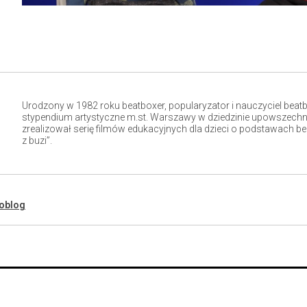
Urodzony w 1982 roku beatboxer, popularyzator i nauczyciel beat
stypendium artystyczne m.st. Warszawy w dziedzinie
upowszechnia
zrealizował serię filmów edukacyjnych dla dzieci o podstawach b
z buzi”.
oblog