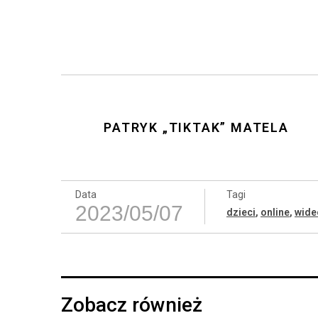
PATRYK „TIKTAK” MATELA
Data
Tagi
2023/05/07
dzieci
,
online
,
wide
Zobacz również