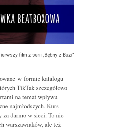
ierwszy film z serii „Bębny z Buzi”
towane w formie katalogu
tórych TikTak szczegółowo
ertami na temat wpływu
czne najmłodszych. Kurs
ny za darmo
w sieci
. To nie
h warszawiaków, ale też