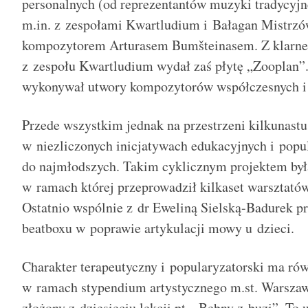
personalnych (od reprezentantów muzyki tradycyj
m.in. z zespołami Kwartludium i Bałagan Mistrzó
kompozytorem Arturasem Bumš
teinasem.
Z
klarne
z zespołu Kwartludium wydał zaś płytę „Zooplan”
wykonywał utwory kompozytorów współczesnych i 
Przede wszystkim jednak na przestrzeni kilkunastu 
w niezliczonych inicjatywach edukacyjnych i popu
do najmłodszych. Takim cyklicznym projektem była
w ramach której przeprowadził kilkaset warsztatów 
Ostatnio wspólnie z dr Eweliną Sielską-Badurek p
beatboxu w poprawie artykulacji mowy u dzieci.
Charakter terapeutyczny i popularyzatorski ma rów
w ramach stypendium artystycznego m.st. Warszaw
złożony z dziesięciu lekcji pt. „Bębny z buzi”. To