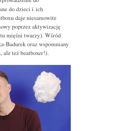
ane do dzieci i ich
atboxu
daje niesamowite
mowy poprzez aktywizację
astu mięśni twarzy). Wśród
lska-Badurek oraz wspomniany
, ale też beatboxer!).