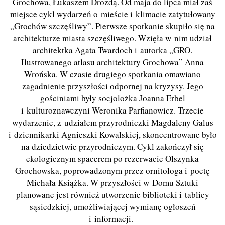
Grochowa, Łukaszem Drozdą. Od maja do lipca miał zaś
miejsce cykl wydarzeń o mieście i klimacie zatytułowany
„Grochów szczęśliwy”. Pierwsze spotkanie skupiło się na
architekturze miasta szczęśliwego. Wzięła w nim udział
architektka Agata Twardoch i autorka „GRO.
Ilustrowanego atlasu architektury Grochowa” Anna
Wrońska. W czasie drugiego spotkania omawiano
zagadnienie przyszłości odpornej na kryzysy. Jego
gościniami były socjolożka Joanna Erbel
i kulturoznawczyni Weronika Parfianowicz. Trzecie
wydarzenie, z udziałem przyrodniczki Magdaleny Galus
i dziennikarki Agnieszki Kowalskiej, skoncentrowane było
na dziedzictwie przyrodniczym. Cykl zakończył się
ekologicznym spacerem po rezerwacie Olszynka
Grochowska, poprowadzonym przez ornitologa i poetę
Michała Książka. W przyszłości w Domu Sztuki
planowane jest również utworzenie biblioteki i tablicy
sąsiedzkiej, umożliwiającej wymianę ogłoszeń
i informacji.