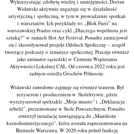
Wykorzystując zdobytą wiedzę i umiejętności, Dorian
Widawski aktywnie angażuje się w działalność
artystyczną i społeczną, w tym w prowadzenie spotkań
i warsztatów. Ich przykłady to: „Blok Furii” na
warszawskiej Pradze oraz cykl „Dlaczego wspólnota jest
sztuką?” w ramach Slot Art Festival. Ponadto zainicjował
on i skoordynował projekt Odsłuch Społeczny – zespół
tworzący podcasty o tematyce społecznej. Pracuje również
jako animator sąsiedzki w Centrum Wspierania
Aktywności Lokalnej CAL. Od czerwca 2022 roku jest
radnym osiedla Grochów Północny.
Widawski zawodowo zajmuje się również teatrem. Był
reżyserem i producentem w 3kolektywie, gdzie
wyreżyserował spektakle „Moje miasto” i „Deklaracja
rebelii”, prezentowane w Stole Powszechnym. Ponadto
stworzył instalację nawiązującą do „Manifestu
ksenofeministycznego”, która została zaprezentowana na
Biennale Warszawa. W 2020 roku pełnił funkcję