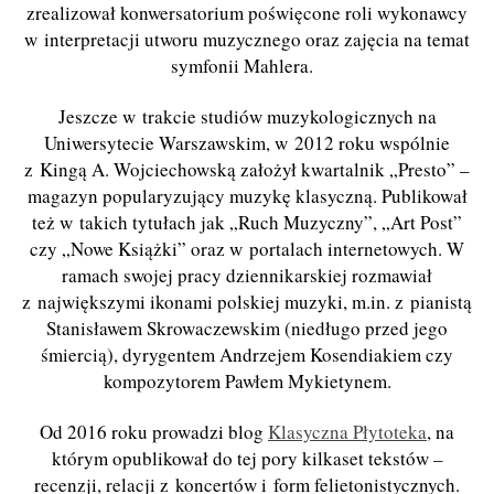
zrealizował konwersatorium poświęcone roli wykonawcy
w interpretacji utworu muzycznego oraz zajęcia na temat
symfonii Mahlera.
Jeszcze w trakcie studiów muzykologicznych na
Uniwersytecie Warszawskim, w 2012 roku wspólnie
z Kingą A. Wojciechowską założył kwartalnik „Presto” –
magazyn popularyzujący muzykę klasyczną. Publikował
też w takich tytułach jak „Ruch Muzyczny”, „Art Post”
czy „Nowe Książki” oraz w portalach internetowych. W
ramach swojej pracy dziennikarskiej rozmawiał
z największymi ikonami polskiej muzyki, m.in. z pianistą
Stanisławem Skrowaczewskim (niedługo przed jego
śmiercią), dyrygentem Andrzejem Kosendiakiem czy
kompozytorem Pawłem Mykietynem.
Od 2016 roku prowadzi blog
Klasyczna Płytoteka
, na
którym opublikował do tej pory kilkaset tekstów –
recenzji, relacji z koncertów i form felietonistycznych.