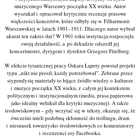
muzycznego Warszawy początku XX wieku. Autor
wyszukał i opracował krytycznie recenzje prasowe
większości koncertów, które odbyły się w Filharmonii
Warszawskiej w latach 1901–1911. Dlaczego autor wybrał
akurat ten zakres dat? W 1901 roku instytucja rozpoczęła
swoją działalność, a po dekadzie odszedł jej
koncertmistrz, dyrygent i dyrektor Grzegorz Fitelberg.
W efekcie tytanicznej pracy Oskara Łapety powstał projekt
typu „nikt nie prosił, każdy potrzebował”. Zebrane przez
stypendystę materiały to bijące źródło wiedzy o kulturze
i muzyce początku XX wieku, z całym jej kontekstem
politycznym i instytucjonalnym (media, prasa papierowa
jako idealny wehikuł dla krytyki muzycznej). A także
środowiskowym – gdy wczytać się w teksty, okazuje się, że
ówcześni mieli podobną skłonność do trollingu, dram
i niesnasek towarzysko-środowiskowych co komentatorzy
i recenzenci ery Facebooka.