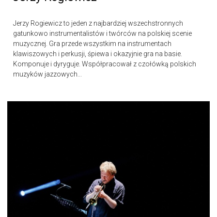
Jerzy Rogiewicz to jeden z najbardziej wszechstronnych
gatunkowo instrumentalistów i twórców na polskiej scenie
muzycznej. Gra przede wszystkim na instrumentach
klawiszowych i perkusji, śpiewa i okazyjnie gra na basie.
Komponuje i dyryguje. Współpracował z czołówką polskich
muzyków jazzowych...